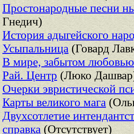
Простонародные песни н
Гнедич)
История адыгейского нар
Усыпальница
(Говард Лав
В мире, забытом любовью
Рай. Центр
(Люко Дашвар
Очерки эвристической пс
Карты великого мага
(Ольг
Двухсотлетие интендантст
справка
(Отсутствует)