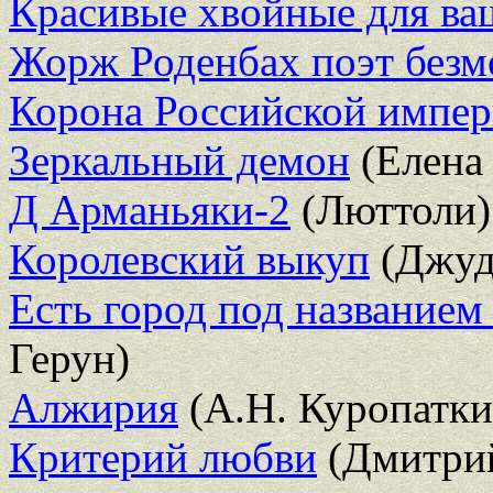
Красивые хвойные для ва
Жорж Роденбах поэт безм
Корона Российской импе
Зеркальный демон
(Елена 
Д Арманьяки-2
(Люттоли)
Королевский выкуп
(Джуд
Есть город под названием
Герун)
Алжирия
(А.Н. Куропатки
Критерий любви
(Дмитрий