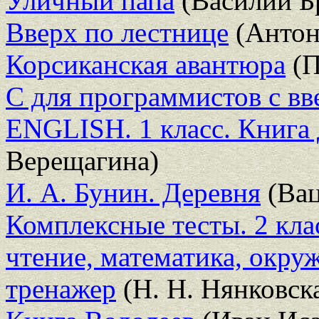
Уличный папа
(Василий Б
Вверх по лестнице
(Антон
Корсиканская авантюра
(П
С для программистов с вв
ENGLISH. 1 класс. Книга 
Верещагина)
И. А. Бунин. Деревня
(Вац
Комплексные тесты. 2 кла
чтение, математика, окр
тренажер
(Н. Н. Нянковск