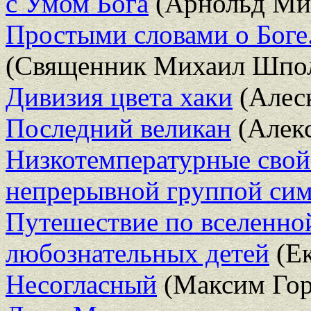
с Умом Бога
(Арнольд Ми
Простыми словами о Боге
(Священник Михаил Шпо
Дивизия цвета хаки
(Алеск
Последний великан
(Алекс
Низкотемпературные свой
непрерывной группой си
Путешествие по вселенно
любознательных детей
(Eк
Несогласный
(Максим Гор