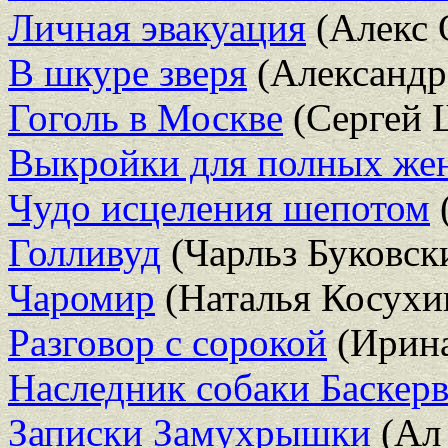
Личная эвакуация
(Алекс 
В шкуре зверя
(Александр
Гоголь в Москве
(Сергей 
Выкройки для полных ж
Чудо исцеления шепотом
Голливуд
(Чарльз Буковск
Чаромир
(Наталья Косухи
Разговор с сорокой
(Ирина
Наследник собаки Баскер
Записки Замухрышки
(Ал 