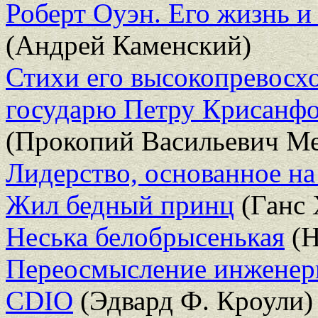
Роберт Оуэн. Его жизнь и
(Андрей Каменский)
Стихи его высокопревосх
государю Петру Крисанф
(Прокопий Васильевич М
Лидерство, основанное н
Жил бедный принц
(Ганс 
Неська белобрысенькая
(Н
Переосмысление инженерн
CDIO
(Эдвард Ф. Кроули)