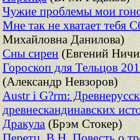
Чужие проблемы мои гон
Мне так не хватает тебя 
Михайловна Данилова)
Сны сирен
(Евгений Ничи
Гороскоп для Тельцов 201
(Александр Невзоров)
Austr i G?rm: Древнерусс
древнескандинавских ист
Дракула
(Брэм Стокер)
Перетц, В.Н. Повесть о тр