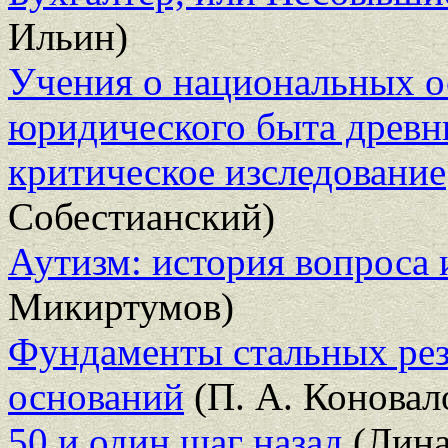
Ильин)
Учения о национальных о
юридического быта древни
критическое изследование
Собестианский)
Аутизм: история вопроса 
Микиртумов)
Фундаменты стальных рез
оснований
(П. А. Коновал
50 и один шаг назад
(Лина