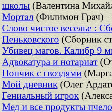
школы
(Валентина Михай
Мортал
(Филимон Грач)
Слово чистое веселье : Сб
Пеньковского
(Сборник ст
Убивец магов. Калибр 9 
Адвокатура и нотариат
(От
Пончик с гвоздями
(Марг
Мой дневник
(Олег Ардат
Гениальный игрок
(Алекса
Мед и все продукты пчело