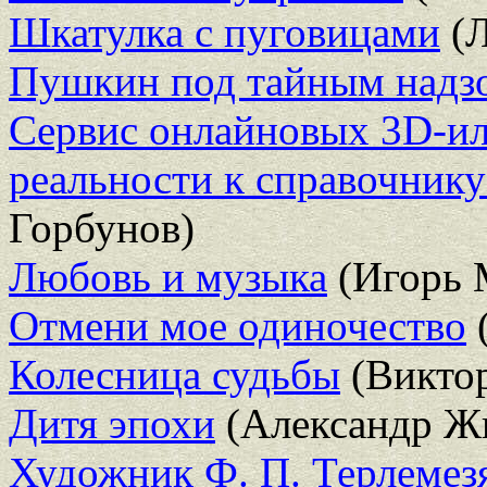
Шкатулка с пуговицами
(Л
Пушкин под тайным надз
Сервис онлайновых 3D-и
реальности к справочнику
Горбунов)
Любовь и музыка
(Игорь 
Отмени мое одиночество
Колесница судьбы
(Викто
Дитя эпохи
(Александр Ж
Художник Ф. П. Терлемезя