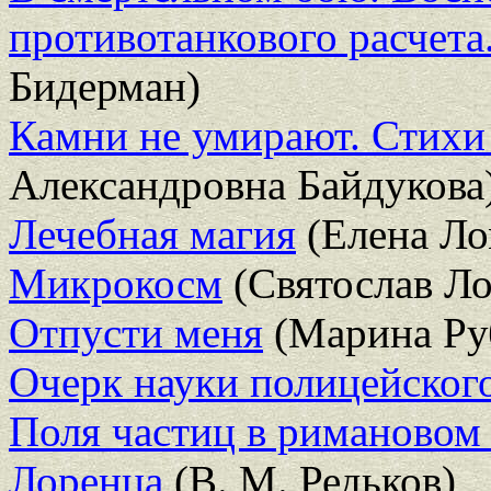
противотанкового расчета
Бидерман)
Камни не умирают. Стихи 
Александровна Байдукова
Лечебная магия
(Елена Ло
Микрокосм
(Святослав Ло
Отпусти меня
(Марина Ру
Очерк науки полицейского
Поля частиц в римановом 
Лоренца
(В. М. Редьков)