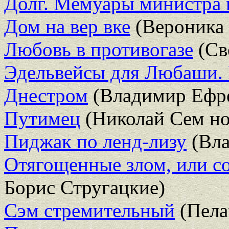
Долг. Мемуары министра
Дом на вер вке
(Вероника
Любовь в противогазе
(Св
Эдельвейсы для Любаши. 
Днестром
(Владимир Ефр
Путимец
(Николай Сем но
Пиджак по ленд-лизу
(Вла
Отягощенные злом, или со
Борис Стругацкие)
Сэм стремительный
(Пела