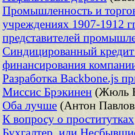
Промышленность и торгов
учреждениях 1907-1912 гг
представителей промышл
Синдицированный кредит 
финансирования компани
Разработка Backbone.js п
Миссис Брэкинен
(Жюль 
Оба лучше
(Антон Павлов
К вопросу о проститутках
Бухгалтер, или Несбывши