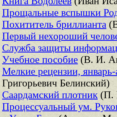
Книга Водолеев
(Иван Иса
Прощальные вспышки Ро
Похититель бриллианта
(В
Первый нехороший челов
Служба защиты информаци
Учебное пособие
(В. И. А
Мелкие рецензии, январь-а
Григорьевич Белинский)
Саардамский плотник
(П. 
Процессуальный ум. Руко