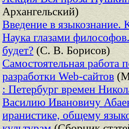
Архангельский)
Введение в языкознание. 
Наука глазами философов.
будет?
(С. В. Борисов)
Самостоятельная работа 
разработки Web-сайтов
(М
: Петербург времен Никол
Василию Ивановичу Абаеву
иранистике, общему язык
культурам
(Сборник стате