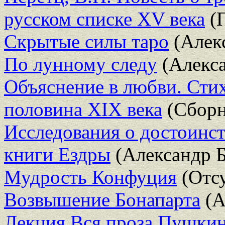
русском списке XV века
(
Скрытые силы таро
(Алек
По лунному следу
(Алекса
Объяснение в любви. Стих
половина XIX века
(Сборн
Исследования о достоинст
книги Ездры
(Александр Б
Мудрость Конфуция
(Отсу
Возвышение Бонапарта
(А
Лекция Вся проза Пушкина