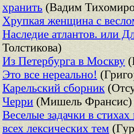
хранить
(Вадим Тихомиро
Хрупкая женщина с весло
Наследие атлантов. или 
Толстикова)
Из Петербурга в Москву
(
Это все нереально!
(Григо
Карельский сборник
(Отсу
Черри
(Мишель Франсис)
Веселые задачки в стихах
всех лексических тем
(Гур