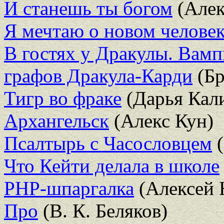
И станешь ты богом
(Алек
Я мечтаю о новом челове
В гостях у Дракулы. Вам
графов Дракула-Карди
(Бр
Тигр во фраке
(Дарья Кал
Архангельск
(Алекс Кун)
Псалтырь с Часословцем
(
Что Кейти делала в школе
PHP-шпаргалка
(Алексей 
Про
(В. К. Беляков)