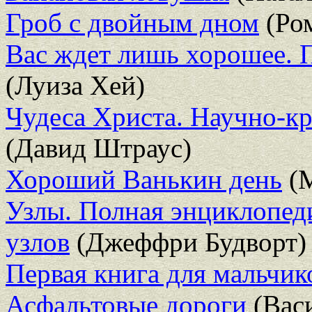
Гроб с двойным дном
(Ро
Вас ждет лишь хорошее. П
(Луиза Хей)
Чудеса Христа. Научно-кр
(Давид Штраус)
Хороший Ванькин день
(М
Узлы. Полная энциклопеди
узлов
(Джеффри Будворт)
Первая книга для мальчик
Асфальтовые дороги
(Васи