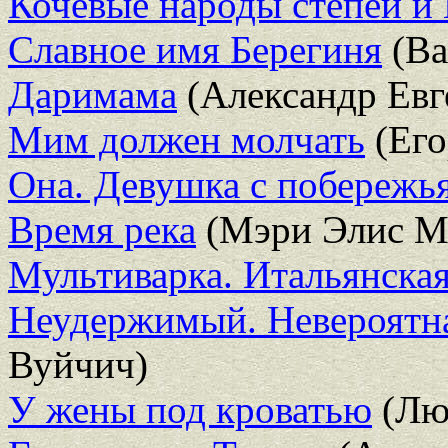
Кочевые народы степей и 
Славное имя Берегиня
(Ва
Даримама
(Александр Евг
Мим должен молчать
(Его
Она. Девушка с побережь
Время река
(Мэри Элис М
Мультиварка. Итальянская
Неудержимый. Невероятна
Вуйчич)
У жены под кроватью
(Лю