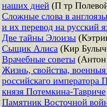
наших дней
(П тр Полево
Сложные слова в англояз
и их перевод на русский 
Две тайны Элоизы
(Кэтри
Сыщик Алиса
(Кир Булыч
Врачебные советы
(Антон
Жизнь, свойства, военныя
российскаго императора П
князя Потемкина-Тавриче
Памятник Восточной войн