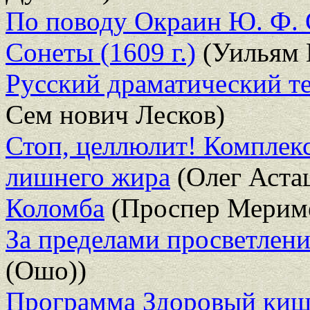
По поводу Окраин Ю. Ф.
Сонеты (1609 г.)
(Уильям 
Русский драматический те
Сем нович Лесков)
Стоп, целлюлит! Комплекс
лишнего жира
(Олег Аста
Коломба
(Проспер Мерим
За пределами просветлен
(Ошо))
Программа Здоровый кише