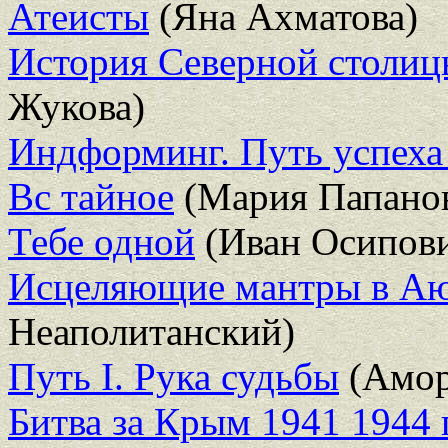
Атеисты
(Яна Ахматова)
История Северной столиц
Жукова)
Индформинг. Путь успеха
Вс тайное
(Мария Папано
Тебе одной
(Иван Осипови
Исцеляющие мантры в Аю
Неаполитанский)
Путь I. Рука судьбы
(Амор
Битва за Крым 1941 1944 