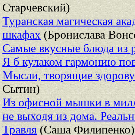
Старчевский)
Туранская магическая ака
шкафах
(Бронислава Вонс
Самые вкусные блюда из
Я б кулаком гармонию по
Мысли, творящие здоров
Сытин)
Из офисной мышки в милл
не выходя из дома. Реаль
Травля
(Саша Филипенко)