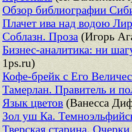
Обзор библиографии Сиб
Плачет ива над водою Ли
Соблазн. Проза
(Игорь Аг
Бизнес-аналитика: ни шаг
1ps.ru)
Кофе-брейк с Его Величе
Тамерлан. Правитель и по
Язык цветов
(Ванесса Ди
Зол уш Ка. Темноэльфийс
Тверская старина. Очерки