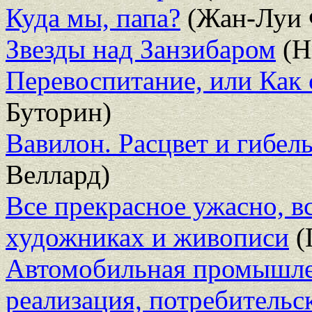
Куда мы, папа?
(Жан-Луи 
Звезды над Занзибаром
(Н
Перевоспитание, или Как 
Буторин)
Вавилон. Расцвет и гибел
Веллард)
Все прекрасное ужасно, в
художниках и живописи
(
Автомобильная промышлен
реализация, потребительс