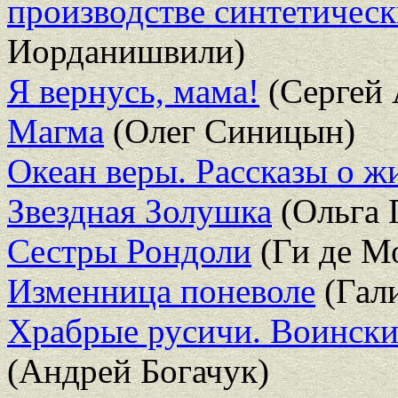
производстве синтетичес
Иорданишвили)
Я вернусь, мама!
(Сергей 
Магма
(Олег Синицын)
Океан веры. Рассказы о ж
Звездная Золушка
(Ольга 
Сестры Рондоли
(Ги де М
Изменница поневоле
(Гал
Храбрые русичи. Воински
(Андрей Богачук)