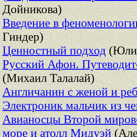
Дойникова)
Введение в феноменологию
Гиндер)
Ценностный подход
(Юлия
Русский Афон. Путеводит
(Михаил Талалай)
Англичанин с женой и ре
Электроник мальчик из ч
Авианосцы Второй мирово
море и атолл Мидуэй
(Але