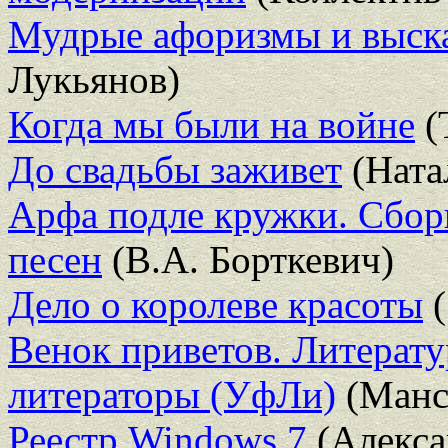
Мудрые афоризмы и выск
Лукьянов)
Когда мы были на войне
(
До свадьбы заживет
(Ната
Арфа подле кружки. Сбо
песен
(В.А. Борткевич)
Дело о королеве красоты
(
Венок приветов. Литерат
литераторы (УфЛи)
(Манс
Реестр Windows 7
(Алекса