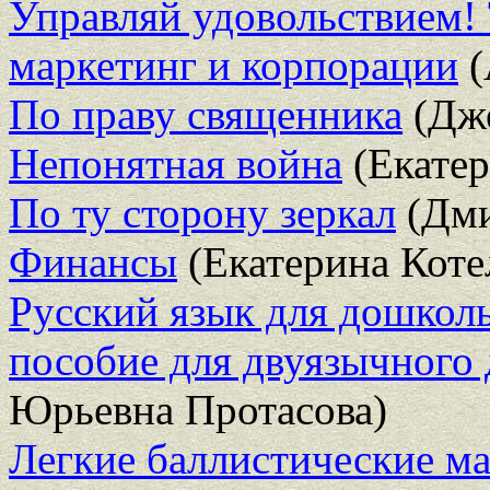
Управляй удовольствием! 
маркетинг и корпорации
(
По праву священника
(Дж
Непонятная война
(Екатер
По ту сторону зеркал
(Дми
Финансы
(Екатерина Коте
Русский язык для дошкол
пособие для двуязычного 
Юрьевна Протасова)
Легкие баллистические м