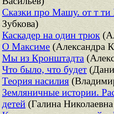
Васильев)
Сказки про Машу. от т т
Зубкова)
Каскадер на один трюк
(А
О Максиме
(Александра К
Мы из Кронштадта
(Алекс
Что было, что будет
(Дани
Теория насилия
(Владимир
Земляничные истории. Рас
детей
(Галина Николаевна