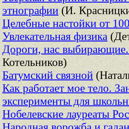
этнографии
(И. Красницк
Целебные настойки от 100
Увлекательная физика
(Дет
Дороги, нас выбирающие.
Котельников)
Батумский связной
(Натал
Как работает мое тело. З
эксперименты для школьн
Нобелевские лауреаты Ро
Народная ворожба и гада