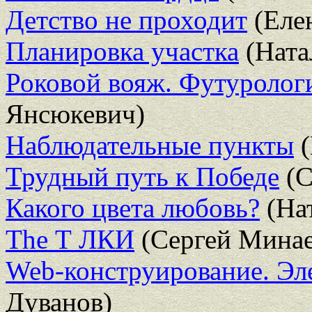
Детство не проходит
(Еле
Планировка участка
(Ната
Роковой вояж. Футуролог
Янсюкевич)
Наблюдательные пункты
(
Трудный путь к Победе
(С
Какого цвета любовь?
(На
The Т ЛКИ
(Сергей Минае
Web-конструирование. Эл
Дуванов)