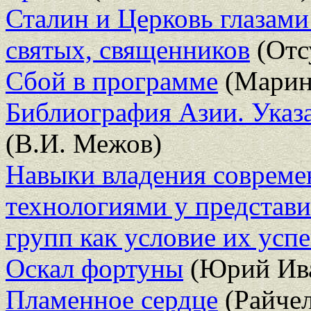
Сталин и Церковь глазами
святых, священников
(Отс
Сбой в программе
(Марин
Библиография Азии. Указа
(В.И. Межов)
Навыки владения соврем
технологиями у представ
групп как условие их усп
Оскал фортуны
(Юрий Ив
Пламенное сердце
(Райче