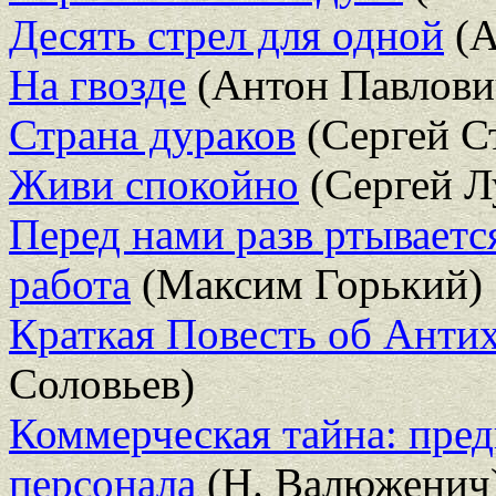
Десять стрел для одной
(А
На гвозде
(Антон Павлови
Страна дураков
(Сергей С
Живи спокойно
(Сергей Л
Перед нами разв ртываетс
работа
(Максим Горький)
Краткая Повесть об Анти
Соловьев)
Коммерческая тайна: пре
персонала
(Н. Валюженич