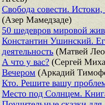
Свобода совести. Истоки,
(Азер Мамедзаде)
50 шедевров мировой жи
Константин Ушинский. Ег
деятельность
(Матвей Лео
А что у вас?
(Сергей Миха
Вечером
(Аркадий Тимофе
Кто. Решите вашу пробле
Место под Солнцем. Книг
Поучительные сказки для 