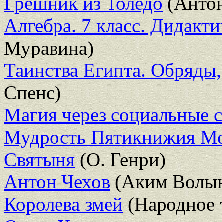
Грешник из Толедо
(Антон
Алгебра. 7 класс. Дидакт
Муравина)
Таинства Египта. Обряды,
Спенс)
Магия через социальные с
Мудрость Пятикнижия Мо
Святыня
(О. Генри)
Антон Чехов
(Аким Волын
Королева змей
(Народное 