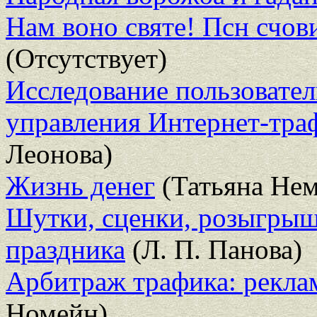
Нам воно святе! Псн счови
(Отсутствует)
Исследование пользовате
управления Интернет-тра
Леонова)
Жизнь денег
(Татьяна Нем
Шутки, сценки, розыгрыш
праздника
(Л. П. Панова)
Арбитраж трафика: рекла
Номейн)