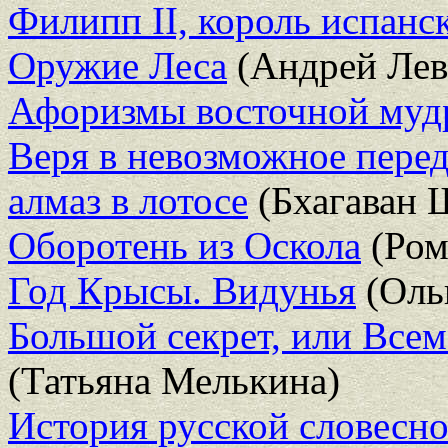
Филипп II, король испанс
Оружие Леса
(Андрей Лев
Афоризмы восточной муд
Веря в невозможное перед
алмаз в лотосе
(Бхагаван 
Оборотень из Оскола
(Ром
Год Крысы. Видунья
(Оль
Большой секрет, или Все
(Татьяна Мелькина)
История русской словесн