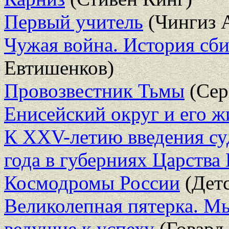
Первый учитель
(Чингиз 
Чужая война. История сби
Евтишенков)
Провозвестник Тьмы
(Сер
Енисейский округ и его ж
К XXV-летию введения су
года в губерниях Царства
Космодромы России
(Детс
Великолепная пятерка. Мы
ведущие к успеху
(Говард