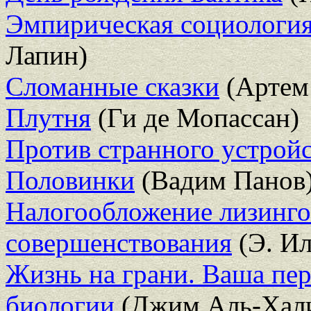
Эмпирическая социология
Лапин)
Сломанные сказки
(Артем
Плутня
(Ги де Мопассан)
Против странного устройс
Половинки
(Вадим Панов
Налогообложение лизинго
совершенствования
(Э. Ил
Жизнь на грани. Ваша пер
биологии
(Джим Аль-Хал