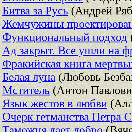
Битва за Русь
(Андрей Ряб
Жемчужины проектирован
Функциональный подход
Ад закрыт. Все ушли на ф
Фракийская книга мертвы
Белая луна
(Любовь Безба
Мститель
(Антон Павлови
Язык жестов в любви
(Алл
Очерк гетманства Петра С
Таможня дает добро
(Вяче