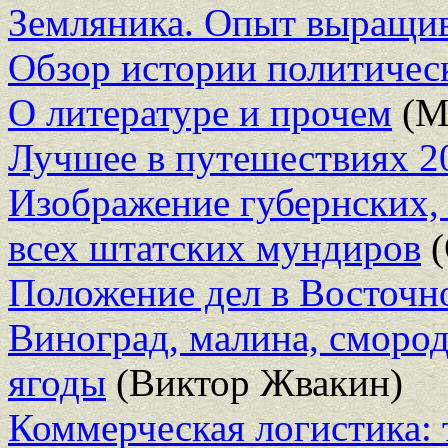
Земляника. Опыт выращи
Обзор истории политичес
О литературе и прочем
(М
Лучшее в путешествиях 2
Изображение губернских,
всех штатских мундиров
(
Положение дел в Восточн
Виноград, малина, сморо
ягоды
(Виктор Жвакин)
Коммерческая логистика: т