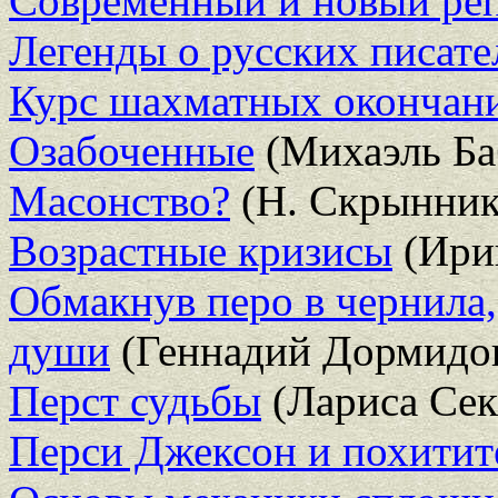
Современный и новый ре
Легенды о русских писате
Курс шахматных окончан
Озабоченные
(Михаэль Ба
Масонство?
(Н. Скрынник
Возрастные кризисы
(Ири
Обмакнув перо в чернила,
души
(Геннадий Дормидо
Перст судьбы
(Лариса Сек
Перси Джексон и похитит