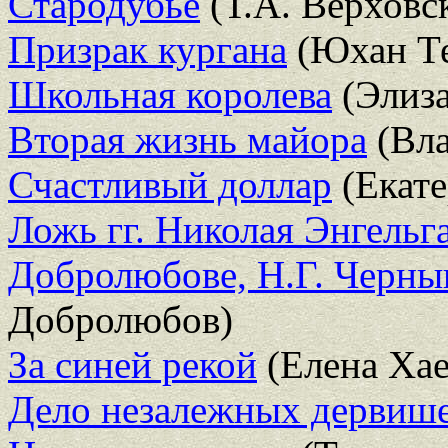
Стародубье
(Т.А. Верховс
Призрак кургана
(Юхан Т
Школьная королева
(Элиз
Вторая жизнь майора
(Вла
Счастливый доллар
(Екате
Ложь гг. Николая Энгельга
Добролюбове, Н.Г. Черны
Добролюбов)
За синей рекой
(Елена Хае
Дело незалежных дервиш