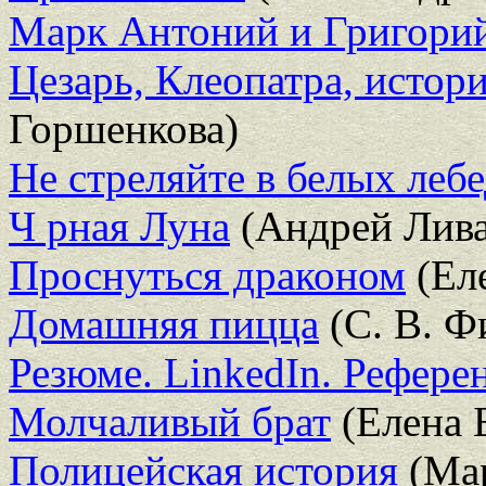
Марк Антоний и Григорий
Цезарь, Клеопатра, истор
Горшенкова)
Не стреляйте в белых леб
Ч рная Луна
(Андрей Лив
Проснуться драконом
(Ел
Домашняя пицца
(С. В. Ф
Резюме. LinkedIn. Рефере
Молчаливый брат
(Елена Б
Полицейская история
(Мар