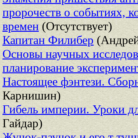
пророчеств о событиях, к
времен
(Отсутствует)
Капитан Филибер
(Андрей
Основы научных исследов
планирование эксперимен
Настоящее фэнтези. Сборн
Карнишин)
Гибель империи. Уроки д
Гайдар)
Жучок-паучок и его т туш