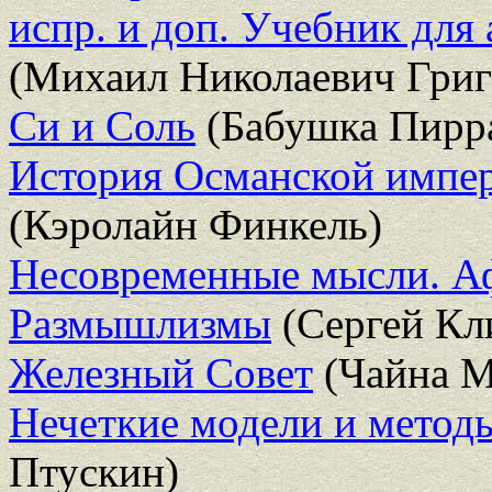
испр. и доп. Учебник для
(Михаил Николаевич Григ
Си и Соль
(Бабушка Пирр
История Османской импе
(Кэролайн Финкель)
Несовременные мысли. А
Размышлизмы
(Сергей Кл
Железный Совет
(Чайна М
Нечеткие модели и метод
Птускин)