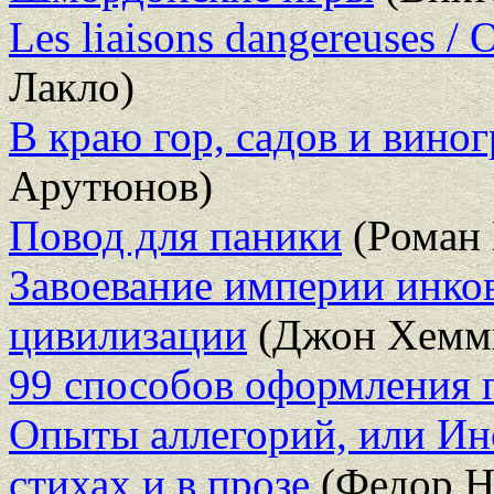
Les liaisons dangereuses /
Лакло)
В краю гор, садов и вино
Арутюнов)
Повод для паники
(Роман 
Завоевание империи инко
цивилизации
(Джон Хемм
99 способов оформления 
Опыты аллегорий, или Ин
стихах и в прозе
(Федор Н