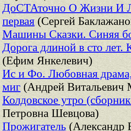
ДоСТАточно О Жизни И Л
первая
(Сергей Баклажано
Машины Сказки. Синяя б
Дорога длиной в сто лет.
(Ефим Янкелевич)
Ис и Фо. Любовная драма,
миг
(Андрей Витальевич 
Колдовское утро (сборник
Петровна Шевцова)
Прожигатель
(Александр 