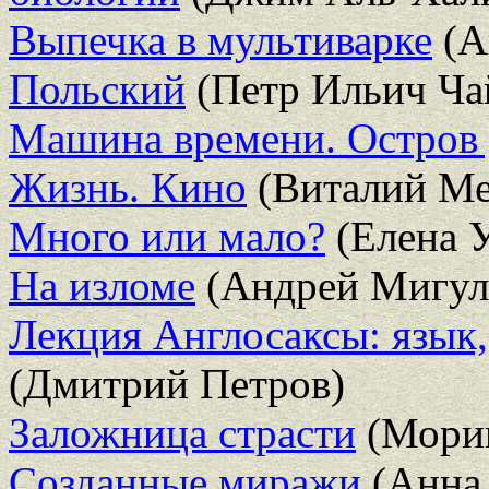
Выпечка в мультиварке
(А
Польский
(Петр Ильич Ча
Машина времени. Остров
Жизнь. Кино
(Виталий Ме
Много или мало?
(Елена У
На изломе
(Андрей Мигул
Лекция Англосаксы: язык,
(Дмитрий Петров)
Заложница страсти
(Морин
Созданные миражи
(Анна