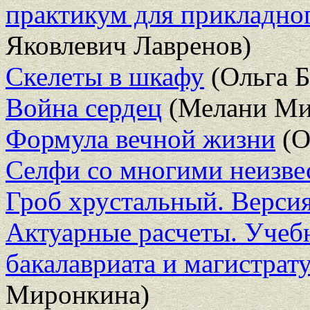
практикум для прикладног
Яковлевич Лавренов)
Скелеты в шкафу
(Ольга Б
Война сердец
(Мелани Ми
Формула вечной жизни
(О
Селфи со многими неизв
Гроб хрустальный. Версия
Актуарные расчеты. Учеб
бакалавриата и магистрат
Миронкина)