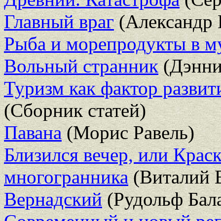
Главный враг
(Александр 
Рыба и морепродукты в м
Вольный странник
(Дэнни
Туризм как фактор развит
(Сборник статей)
Павана
(Морис Равель)
Близился вечер, или Краск
многогранника
(Виталий 
Вернадский
(Рудольф Бал