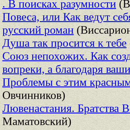
. В поисках разумности
(В
Повеса, или Как ведут се
русский роман
(Виссарион
Душа так просится к тебе
Союз непохожих. Как соз
вопреки, а благодаря ваш
Проблемы с этим красным
Овчинников)
Лювенастания. Братства 
Маматовский)