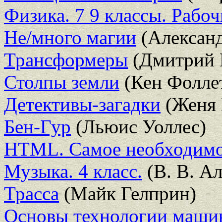
Физика. 7 9 классы. Рабо
Не/много магии
(Александ
Трансформеры
(Дмитрий 
Столпы земли
(Кен Фолле
Детективы-загадки
(Женя 
Бен-Гур
(Льюис Уоллес)
HTML. Самое необходим
Музыка. 4 класс.
(В. В. Ал
Трасса
(Майк Гелприн)
Основы технологии маши