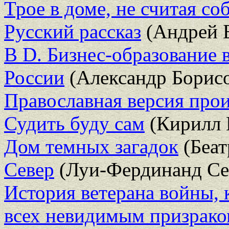
Трое в доме, не считая со
Русский рассказ
(Андрей 
B D. Бизнес-образование 
России
(Александр Борис
Православная версия про
Судить буду сам
(Кирилл 
Дом темных загадок
(Беат
Север
(Луи-Фердинанд Се
История ветерана войны, 
всех невидимым призрак