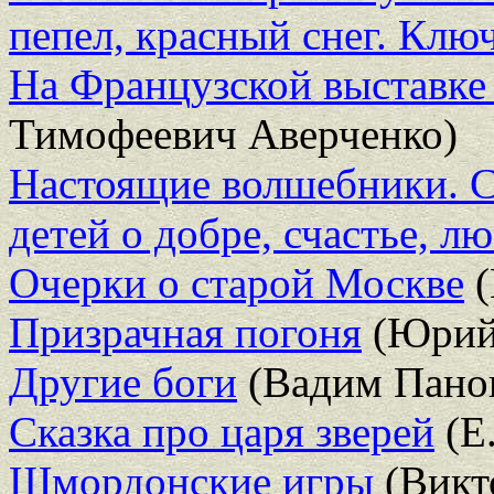
пепел, красный снег. Клю
На Французской выставке 
Тимофеевич Аверченко)
Настоящие волшебники. С
детей о добре, счастье, л
Очерки о старой Москве
(
Призрачная погоня
(Юрий
Другие боги
(Вадим Пано
Сказка про царя зверей
(Е
Шмордонские игры
(Викт