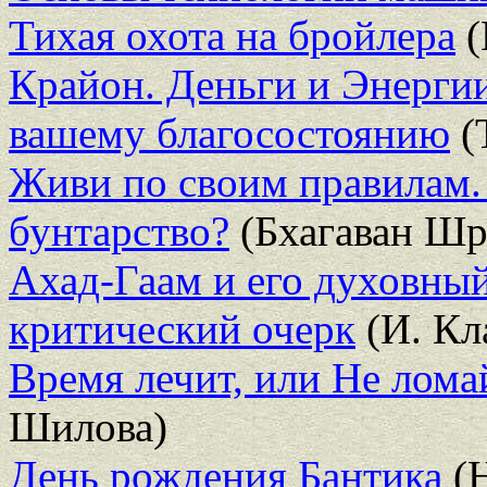
Тихая охота на бройлера
(
Крайон. Деньги и Энерги
вашему благосостоянию
(
Живи по своим правилам. 
бунтарство?
(Бхагаван Ш
Ахад-Гаам и его духовный
критический очерк
(И. Кл
Время лечит, или Не лома
Шилова)
День рождения Бантика
(Н