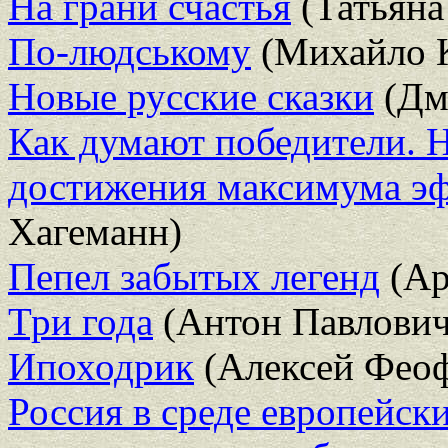
На грани счастья
(Татьян
По-людському
(Михайло 
Новые русские сказки
(Дм
Как думают победители. 
достижения максимума э
Хагеманн)
Пепел забытых легенд
(Ар
Три года
(Антон Павлович
Ипоходрик
(Алексей Феоф
Россия в среде европейск