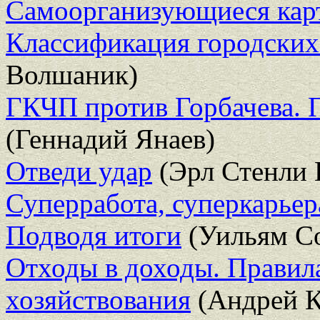
Самоорганизующиеся кар
Классификация городских
Волшаник)
ГКЧП против Горбачева. 
(Геннадий Янаев)
Отведи удар
(Эрл Стенли 
Суперработа, суперкарьер
Подводя итоги
(Уильям С
Отходы в доходы. Правил
хозяйствования
(Андрей К