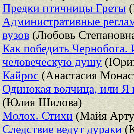
Предки птичницы Греты
(
Административные реглам
вузов
(Любовь Степановна
Как победить Чернобога. И
человеческую душу
(Юрий
Кайрос
(Анастасия Монас
Одинокая волчица, или Я 
(Юлия Шилова)
Молох. Стихи
(Майя Арту
Следствие ведут дураки
(К