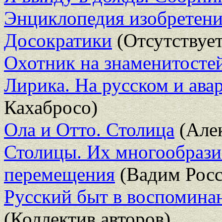
Энциклопедия изобретени
Досократики
(Отсутствует
Охотник на знаменитосте
Лирика. На русском и ава
Кахабросо)
Ола и Отто. Столица
(Алек
Столицы. Их многообразие
перемещения
(Вадим Росс
Русский быт в воспоминан
(Коллектив авторов)