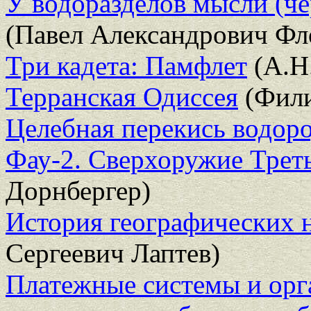
У водоразделов мысли (ч
(Павел Александрович Фл
Три кадета: Памфлет
(А.Н
Терранская Одиссея
(Фили
Целебная перекись водор
Фау-2. Сверхоружие Треть
Дорнбергер)
История географических 
Сергеевич Лаптев)
Платежные системы и орга