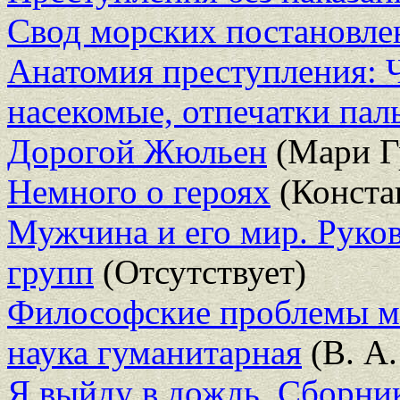
Свод морских постановле
Анатомия преступления: Ч
насекомые, отпечатки па
Дорогой Жюльен
(Мари Г
Немного о героях
(Конста
Мужчина и его мир. Руко
групп
(Отсутствует)
Философские проблемы ма
наука гуманитарная
(В. А
Я выйду в дождь. Сборни