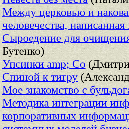
Между церковью и накова
человечества, написанная 
Сыроедение для очищения
Бутенко)
Упсинки amp; Co
(Дмитри
Спиной к тигру
(Александ
Мое знакомство с бульдо
Методика интеграции ин
корпоративных информац
системных моделей бизне