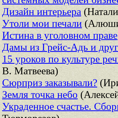
Дизайн интерьера
(Натали
Утоли мои печали
(Алюши
Истина в уголовном праве
Дамы из Грейс-Адь и дру
15 уроков по культуре ре
В. Матвеева)
Сюрприз заказывали?
(Ири
Земля точка небо
(Алексей
Украденное счастье. Сбор