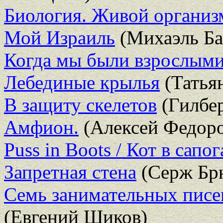
Биология. Живой организм
Мой Израиль
(Михаэль Ба
Когда мы были взрослым
Лебединые крылья
(Татья
В защиту скелетов
(Гилбер
Амфион.
(Алексей Федоро
Puss in Boots / Кот в сапог
Запретная стена
(Серж Бр
Семь занимательных писем
(Евгений Шиков)