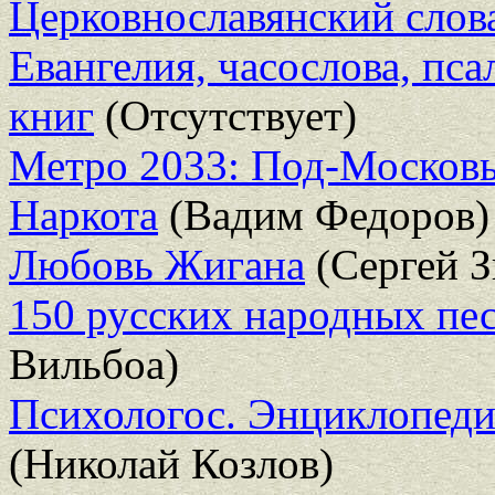
Церковнославянский слова
Евангелия, часослова, пс
книг
(Отсутствует)
Метро 2033: Под-Москов
Наркота
(Вадим Федоров)
Любовь Жигана
(Сергей З
150 русских народных пе
Вильбоа)
Психологос. Энциклопеди
(Николай Козлов)