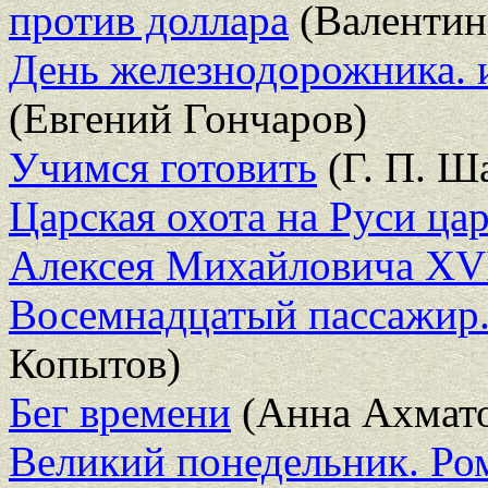
против доллара
(Валентин
День железнодорожника. и
(Евгений Гончаров)
Учимся готовить
(Г. П. Ш
Царская охота на Руси ц
Алексея Михайловича XVI
Восемнадцатый пассажир.
Копытов)
Бег времени
(Анна Ахмато
Великий понедельник. Ро