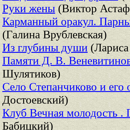
Руки жены
(Виктор Астаф
Карманный оракул. Парные
(Галина Врублевская)
Из глубины души
(Лариса
Памяти Д. В. Веневитино
Шулятиков)
Село Степанчиково и его 
Достоевский)
Клуб Вечная молодость . 
Бабицкий)