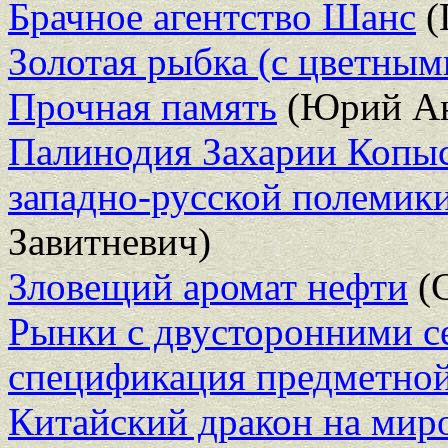
Брачное агентство Шанс
(
Золотая рыбка (с цветны
Прочная память
(Юрий Ан
Палинодия Захарии Копыст
западно-русской полемики
Завитневич)
Зловещий аромат нефти
(С
Рынки с двусторонними с
спецификация предметной
Китайский дракон на мир