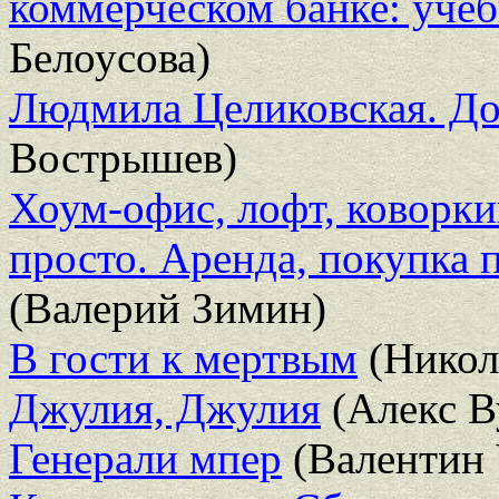
коммерческом банке: уче
Белоусова)
Людмила Целиковская. До
Вострышев)
Хоум-офис, лофт, коворки
просто. Аренда, покупка
(Валерий Зимин)
В гости к мертвым
(Никол
Джулия, Джулия
(Алекс В
Генерали мпер
(Валентин 