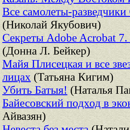
Все самолеты-разведчики 
(Николай Якубович)
Секреты Adobe Acrobat 7.
(Донна Л. Бейкер)
Майя Плисецкая и все зве
лицах
(Татьяна Кигим)
Убить Батыя!
(Наталья Па
Байесовский подход в эко
Айвазян)
Невеста без места
(Натали