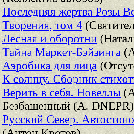
Последняя жертва Розы В
Творения, том 4
(Святител
Лесная и оборотни
(Натал
Тайна Маркет-Бэйзинга
(А
Аэробика для лица
(Отсут
К солнцу. Сборник стихо
Верить в себя. Новеллы
(А
Безбашенный (A. DNEPR)
Русский Север. Автостопо
(Антон Кротов)