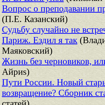
Вопрос о преподавании пра
(П.Е. Казанский)
Судьбу случайно не встре
Париж. Ездил я так
(Влад
Маяковский)
Жизнь без черновиков, ил
Айриs)
Пути России. Новый стар
возвращение? Сборник ст
статей)