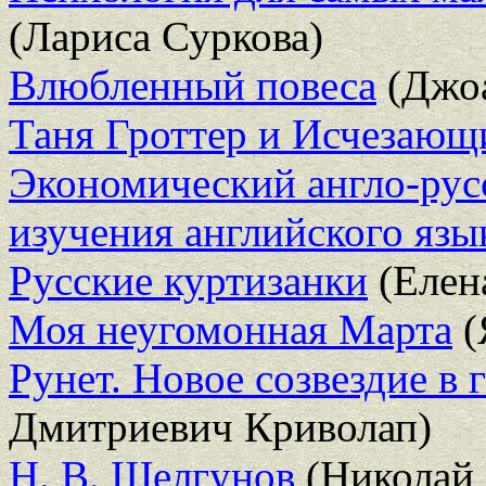
(Лариса Суркова)
Влюбленный повеса
(Джоа
Таня Гроттер и Исчезающ
Экономический англо-рус
изучения английского язык
Русские куртизанки
(Елен
Моя неугомонная Марта
(
Рунет. Новое созвездие в 
Дмитриевич Криволап)
Н. В. Шелгунов
(Николай