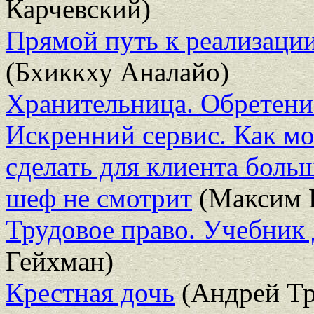
Карчевский)
Прямой путь к реализаци
(Бхиккху Аналайо)
Хранительница. Обретени
Искренний сервис. Как мо
сделать для клиента больш
шеф не смотрит
(Максим 
Трудовое право. Учебник
Гейхман)
Крестная дочь
(Андрей Т