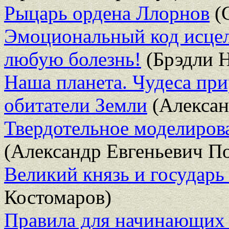
Рыцарь ордена Ллорнов
(
Эмоциональный код исцел
любую болезнь!
(Брэдли Н
Наша планета. Чудеса пр
обитатели Земли
(Алексан
Твердотельное моделиро
(Александр Евгеньевич П
Великий князь и государь
Костомаров)
Правила для начинающих 