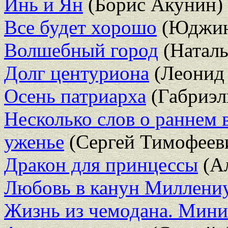
Инь и Ян
(Борис Акунин)
Все будет хорошо
(Юджин
Волшебный город
(Наталь
Долг центуриона
(Леонид 
Осень патриарха
(Габриэл
Несколько слов о раннем 
уженье
(Сергей Тимофеев
Дракон для принцессы
(Ал
Любовь в канун Миллени
Жизнь из чемодана. Мин