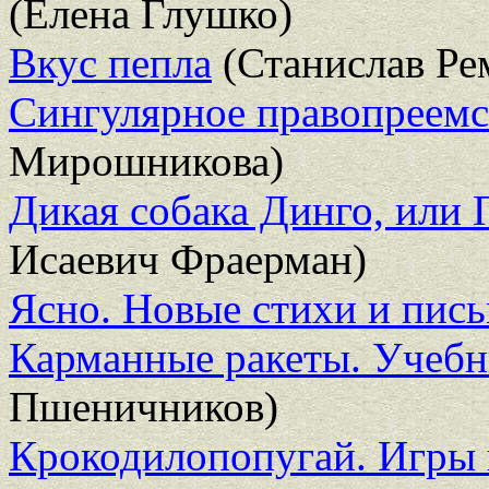
(Елена Глушко)
Вкус пепла
(Станислав Ре
Сингулярное правопреемст
Мирошникова)
Дикая собака Динго, или 
Исаевич Фраерман)
Ясно. Новые стихи и пись
Карманные ракеты. Учебн
Пшеничников)
Крокодилопопугай. Игры 