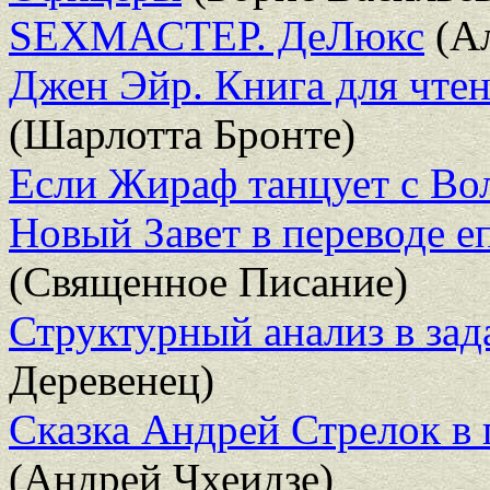
SEXМАСТЕР. ДеЛюкс
(Ал
Джен Эйр. Книга для чтен
(Шарлотта Бронте)
Если Жираф танцует с Во
Новый Завет в переводе еп
(Священное Писание)
Структурный анализ в за
Деревенец)
Сказка Андрей Стрелок в 
(Андрей Чхеидзе)