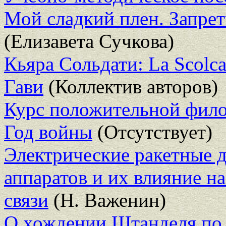
Мой сладкий плен. Запре
(Елизавета Сучкова)
Кьяра Сольдати: La Scolc
Гави
(Коллектив авторов)
Курс положительной филос
Год войны
(Отсутствует)
Электрические ракетные 
аппаратов и их влияние н
связи
(Н. Важенин)
О хождении Штанделя по