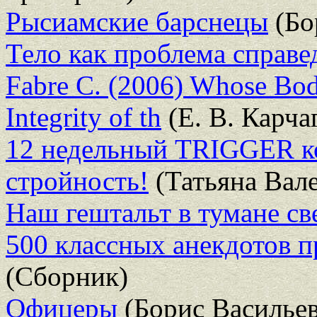
Рысиамские барснецы
(Бо
Тело как проблема справе
Fabre C. (2006) Whose Body
Integrity of th
(Е. В. Карча
12 недельный TRIGGER ко
стройность!
(Татьяна Вал
Наш гештальт в тумане св
500 классных анекдотов 
(Сборник)
Офицеры
(Борис Васильев