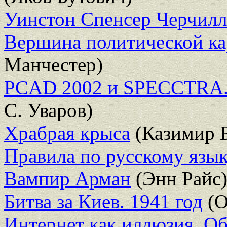
Уинстон Спенсер Черчилл
Вершина политической ка
Манчестер)
PCAD 2002 и SPECCTRA. 
С. Уваров)
Храбрая крыса
(Казимир 
Правила по русскому язык
Вампир Арман
(Энн Райс
Битва за Киев. 1941 год
(О
Интернет как иллюзия. Об