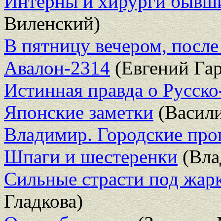
Интерны и хирурги бывш
Виленский)
В пятницу вечером, после
Авалон-2314
(Евгений Га
Истинная правда о Русск
Японские заметки
(Васили
Владимир. Городские про
Шпаги и шестеренки
(Вла
Сильные страсти под жар
Гладкова)