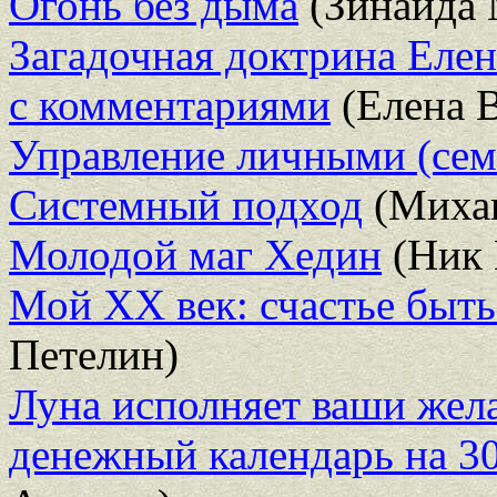
Огонь без дыма
(Зинаида 
Загадочная доктрина Елен
с комментариями
(Елена В
Управление личными (се
Системный подход
(Миха
Молодой маг Хедин
(Ник 
Мой XX век: счастье быт
Петелин)
Луна исполняет ваши жел
денежный календарь на 30