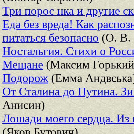
Три порос нка и другие ск
Еда без вреда! Как распо
питаться безопасно
(О. В.
Ностальгия. Стихи о Росс
Мещане
(Максим Горький
Подорож
(Емма Андвська
От Сталина до Путина. Зи
Анисин)
Лошади моего сердца. Из
(Яков Бутович)