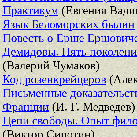
Практикум
(Евгения Вади
Язык Беломорских былин
Повесть о Ерше Ершович
Демидовы. Пять поколени
(Валерий Чумаков)
Код розенкрейцеров
(Алек
Письменные доказательств
Франции
(И. Г. Медведев)
Цепи свободы. Опыт фило
(Виктор Сиротин)