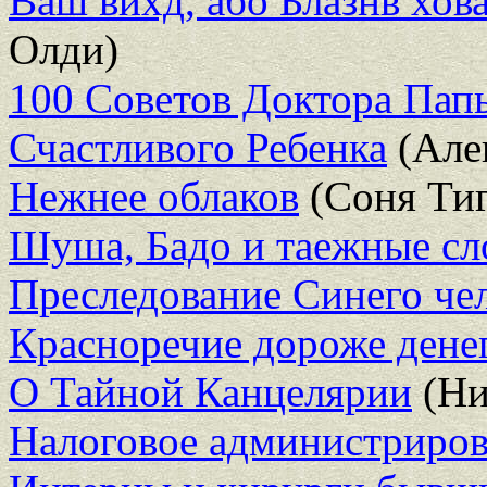
Ваш вихд, або Блазнв хов
Олди)
100 Советов Доктора Папы
Счастливого Ребенка
(Але
Нежнее облаков
(Соня Тиг
Шуша, Бадо и таежные с
Преследование Синего че
Красноречие дороже дене
О Тайной Канцелярии
(Ни
Налоговое администриро