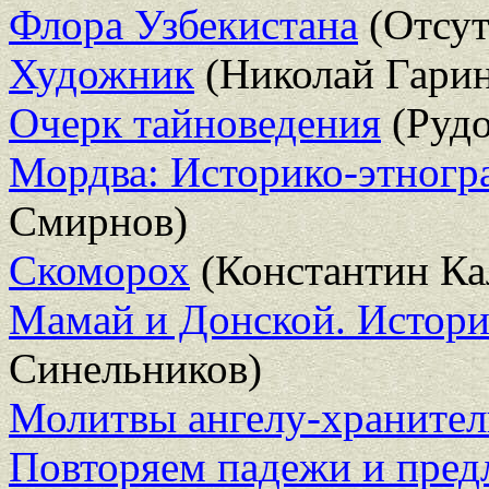
Флора Узбекистана
(Отсут
Художник
(Николай Гари
Очерк тайноведения
(Руд
Мордва: Историко-этногр
Смирнов)
Скоморох
(Константин Ка
Мамай и Донской. Истори
Синельников)
Молитвы ангелу-храните
Повторяем падежи и пред