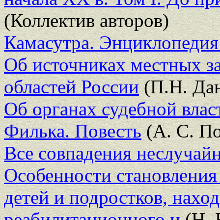
(Коллектив авторов)
Камасутра. Энциклопедия
Об источниках местных з
областей России
(П.Н. Да
Об органах судебной влас
Филька. Повесть
(А. С. П
Все совпадения неслучай
Особенности становления 
детей и подростков, нахо
реабилитационного ц
(Н. 