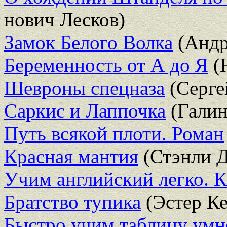
нович Лесков)
Замок Белого Волка
(Андр
Беременность от А до Я
(
Шевроны спецназа
(Серге
Саркис и Лаппочка
(Галин
Путь всякой плоти. Роман
Красная мантия
(Стэнли 
Учим английский легко. К
Братство тупика
(Эстер Ке
Быстро учим таблицу ум