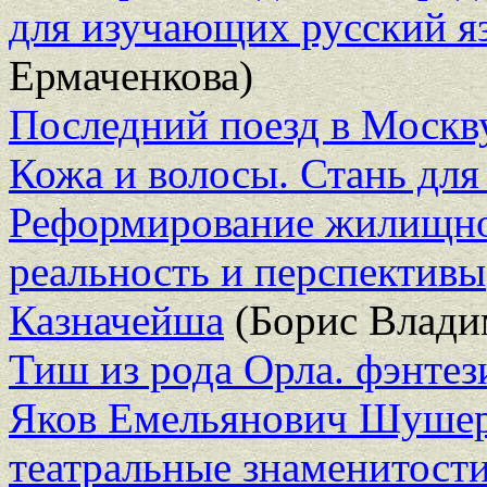
для изучающих русский я
Ермаченкова)
Последний поезд в Москв
Кожа и волосы. Стань для
Реформирование жилищно
реальность и перспективы
Казначейша
(Борис Влади
Тиш из рода Орла. фэнтез
Яков Емельянович Шушер
театральные знаменитост