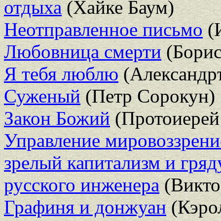
отдыха
(Хайке Баум)
Неотправленное письмо
(
Любовница смерти
(Борис
Я тебя люблю
(Александр
Суженый
(Петр Сорокун)
Закон Божий
(Протоиерей
Управление мировоззрени
зрелый капитализм и гряд
русского инженера
(Викто
Графиня и донжуан
(Кэро