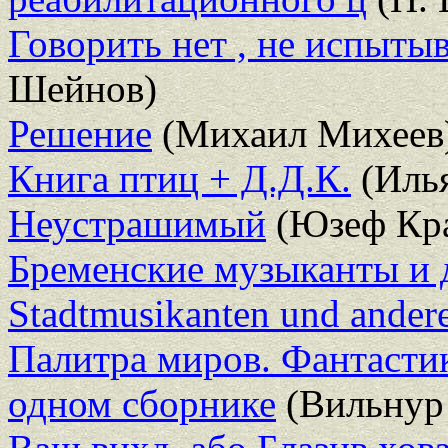
Говорить нет , не испыты
Шейнов)
Решение
(Михаил Михеев
Книга птиц + Д.Д.К.
(Илья
Неустрашимый
(Юзеф Кр
Бременские музыканты и д
Stadtmusikanten und ander
Палитра миров. Фантасти
одном сборнике
(Вильнур