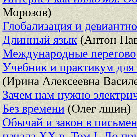
Морозов)
Глобализация и девиантно
Длинный язык
(Антон Пав
Международные переговоры
Учебник и практикум для 
(Ирина Алексеевна Васил
Зачем нам нужно электри
Без времени
(Олег лшин)
Обычай и закон в письме
начала XX в. Том I. До п