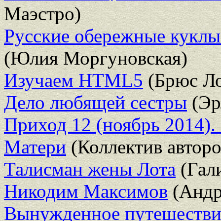
Маэстро)
Русские обережные куклы
(Юлия Моргуновская)
Изучаем HTML5
(Брюс Ло
Дело любящей сестры
(Эр
Приход 12 (ноябрь 2014).
Матери
(Коллектив авторо
Талисман жены Лота
(Гал
Никодим Максимов
(Андр
Вынужденное путешестви