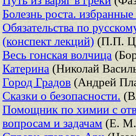
Путь из варяг в греки
(Фаз
Болезнь роста. избранные
Обязательства по русском
(конспект лекций)
(П.П. Ц
Весь гонская волчица
(Бор
Катерина
(Николай Василь
Город Градов
(Андрей Пла
Сказки о безопасности.
(В
Помощник по химии с отв
вопросам и задачам
(Е. М