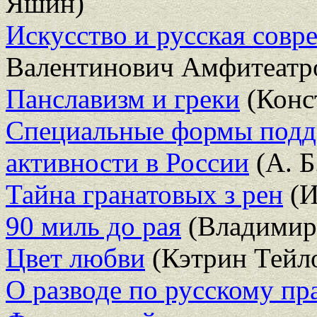
Яшин)
Искусство и русская совр
Валентинович Амфитеатр
Панславизм и греки
(Конс
Специальные формы подд
активности в России
(А. Б
Тайна гранатовых з рен
(И
90 миль до рая
(Владимир
Цвет любви
(Кэтрин Тейл
О разводе по русскому пр