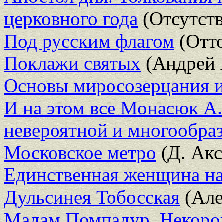
церковного года
(Отсутств
Под русским флагом
(Отто
Поклажи святых
(Андрей 
Основы миросозерцания 
И на этом все Монасюк А.
невероятной и многообра
Московское метро
(Д. Акс
Единственная женщина на
Дульсинея Тобосская
(Але
Мадам Помпадур. Некорон