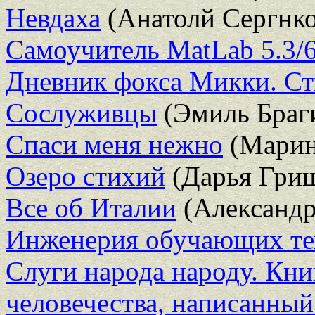
Невдаха
(Анатолй Сергнко
Самоучитель MatLab 5.3/6
Дневник фокса Микки. Ст
Сослуживцы
(Эмиль Браг
Спаси меня нежно
(Марин
Озеро стихий
(Дарья Гри
Все об Италии
(Александр
Инженерия обучающих те
Слуги народа народу. Кни
человечества, написанный