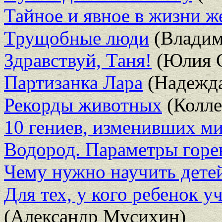
Тайное и явное в жизни 
Трущобные люди
(Владим
Здравствуй, Таня!
(Юлия 
Партизанка Лара
(Надежда
Рекорды животных
(Колле
10 гениев, изменивших м
Водород. Параметры горе
Чему нужно научить дете
Для тех, у кого ребенок у
(Александр Мусихин)