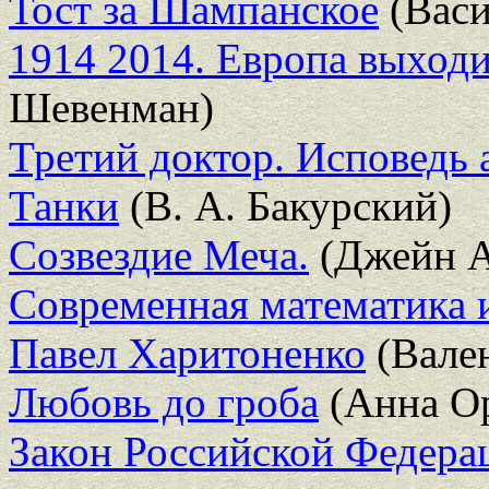
Тост за Шампанское
(Васи
1914 2014. Европа выходи
Шевенман)
Третий доктор. Исповедь 
Танки
(В. А. Бакурский)
Созвездие Меча.
(Джейн А
Современная математика 
Павел Харитоненко
(Вале
Любовь до гроба
(Анна Ор
Закон Российской Федерац