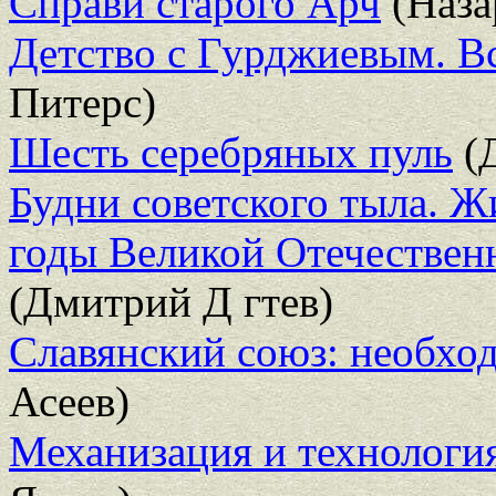
Справи старого Арч
(Наза
Детство с Гурджиевым. В
Питерс)
Шесть серебряных пуль
(
Будни советского тыла. Ж
годы Великой Отечествен
(Дмитрий Д гтев)
Славянский союз: необхо
Асеев)
Механизация и технологи