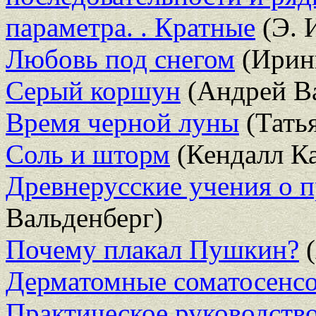
параметра. . Кратные
(Э. 
Любовь под снегом
(Иринь
Серый коршун
(Андрей В
Время черной луны
(Татья
Соль и шторм
(Кендалл К
Древнерусские учения о п
Вальденберг)
Почему плакал Пушкин?
(
Дерматомные соматосенсо
Практическое руководств