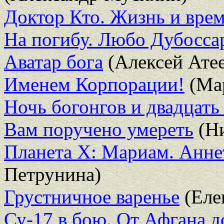
Доктор Кто. Жизнь и вре
На погибу. Любо Дубосса
Аватар бога
(Алексей Атее
Именем Корпорации!
(Ма
Ночь богонгов и двадцать
Вам поручено умереть
(Ни
Планета X: Мариам. Анне
Петрунина)
Грустничное варенье
(Еле
Су-17 в бою. От Афгана д