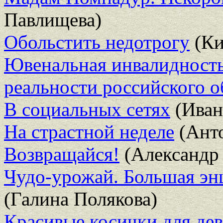
Павлищева)
Обольстить недотрогу
(Ки
Ювенальная инвалидность
реальности российского 
В социальных сетях
(Иван
На страстной неделе
(Анто
Возвращайся!
(Александр
Чудо-урожай. Большая энц
(Галина Полякова)
Красивые косички для дево