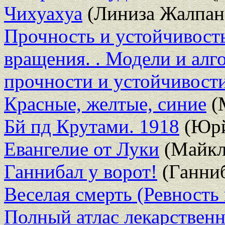
Чихуахуа
(Линиза Жалпан
Прочность и устойчивост
вращения. . Модели и алг
прочности и устойчивост
Красные, желтые, синие
(
Бй пд Крутами. 1918
(Юрй
Евангелие от Луки
(Майкл
Ганнибал у ворот!
(Ганниб
Веселая смерть (Ревность
Полный атлас лекарствен