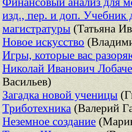
Финансовый анализ для ме
изд., пер. и доп. Учебник
магистратуры
(Татьяна Ив
Новое искусство
(Владими
Игры, которые вас разоря
Николай Иванович Лобаче
Васильев)
Загадка новой ученицы
(Г
Триботехника
(Валерий Г
Неземное создание
(Марин