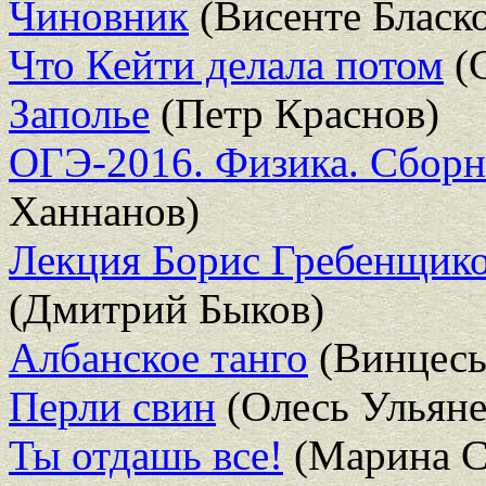
Чиновник
(Висенте Бласк
Что Кейти делала потом
(
Заполье
(Петр Краснов)
ОГЭ-2016. Физика. Сборни
Ханнанов)
Лекция Борис Гребенщико
(Дмитрий Быков)
Албанское танго
(Винцесь
Перли свин
(Олесь Ульяне
Ты отдашь все!
(Марина С