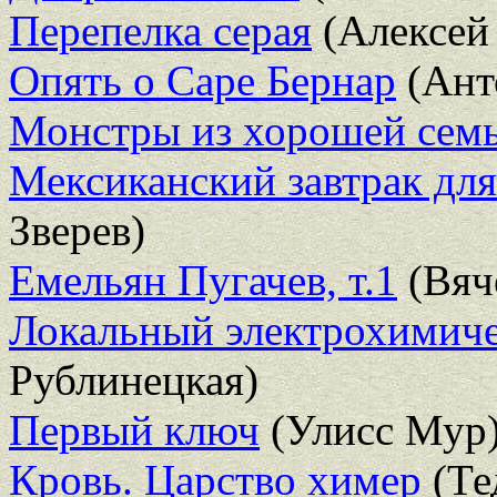
Перепелка серая
(Алексей
Опять о Саре Бернар
(Ант
Монстры из хорошей сем
Мексиканский завтрак для
Зверев)
Емельян Пугачев, т.1
(Вяч
Локальный электрохимиче
Рублинецкая)
Первый ключ
(Улисс Мур
Кровь. Царство химер
(Те