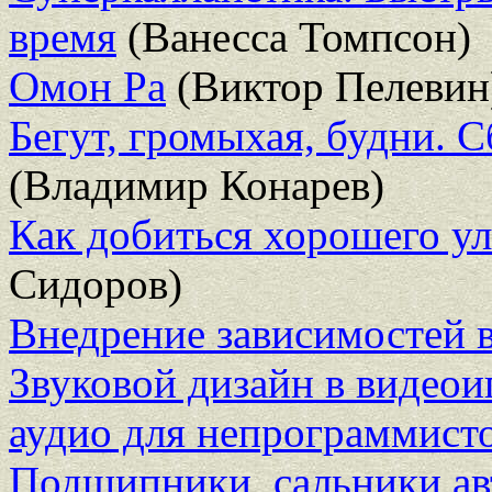
время
(Ванесса Томпсон)
Омон Ра
(Виктор Пелевин
Бегут, громыхая, будни. 
(Владимир Конарев)
Как добиться хорошего у
Сидоров)
Внедрение зависимостей 
Звуковой дизайн в видеои
аудио для непрограммист
Подшипники, сальники ав