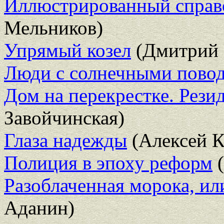
Иллюстрированный справ
Мельников)
Упрямый козел
(Дмитрий 
Люди с солнечными пово
Дом на перекрестке. Рези
Завойчинская)
Глаза надежды
(Алексей К
Полиция в эпоху реформ
(
Разоблаченная морока, ил
Аданин)