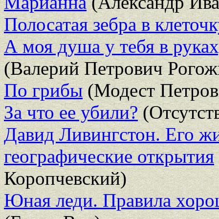
Марианна
(Александр Ива
Полосатая зебра в клеточк
А моя душа у тебя в рука
(Валерий Петрович Рогож
По грибы
(Модест Петров
За что ее убили?
(Отсутств
Давид Ливингстон. Его жи
географические открытия
Коропчевский)
Юная леди. Правила хорош