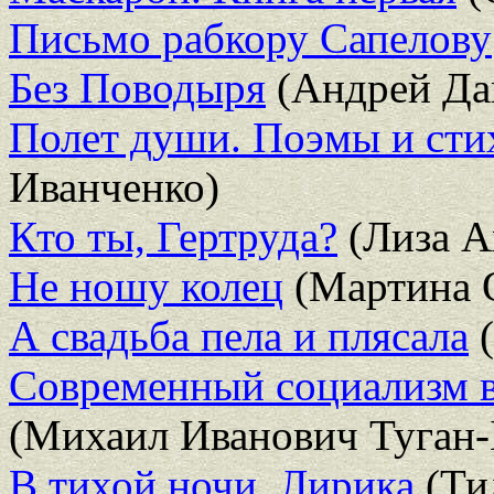
Письмо рабкору Сапелову
Без Поводыря
(Андрей Да
Полет души. Поэмы и сти
Иванченко)
Кто ты, Гертруда?
(Лиза А
Не ношу колец
(Мартина 
А свадьба пела и плясала
(
Современный социализм в
(Михаил Иванович Туган-
В тихой ночи. Лирика
(Ти