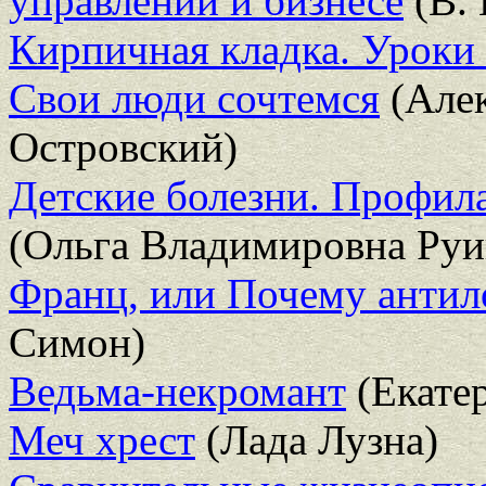
управлении и бизнесе
(В. 
Кирпичная кладка. Уроки
Свои люди сочтемся
(Алек
Островский)
Детские болезни. Профил
(Ольга Владимировна Руи
Франц, или Почему антил
Симон)
Ведьма-некромант
(Екате
Меч хрест
(Лада Лузна)