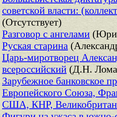
советской власти: (коллек
(Отсутствует)
Разговор с ангелами
(Юри
Руская старина
(Александ
Царь-миротворец Александ
всероссийский
(Д.Н. Лома
Зарубежное банковское пр
Европейского Союза, Фра
США, КНР, Великобритан
Фигури на ужаса в южно-