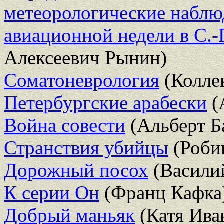
метеорологические наблю
авиационной недели в С.-
Алексеевич Рынин)
Соматоневрология
(Коллек
Петербургские арабески
(
Война совести
(Альберт Б
Странствия убийцы
(Роби
Дорожный посох
(Васили
К серии Он
(Франц Кафка
Добрый маньяк
(Катя Ива