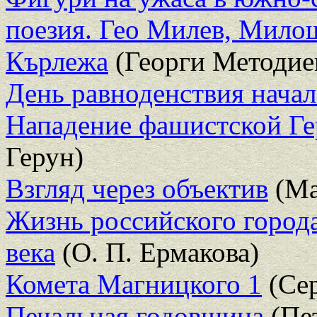
поезия. Гео Милев, Мило
Кърлежа
(Георги Методие
День равноденствия начал
Нападение фашистской Г
Герун)
Взгляд через объектив
(Ма
Жизнь российского города
века
(О. П. Ермакова)
Комета Магницкого 1
(Сер
Печальная годовщина
(Пе