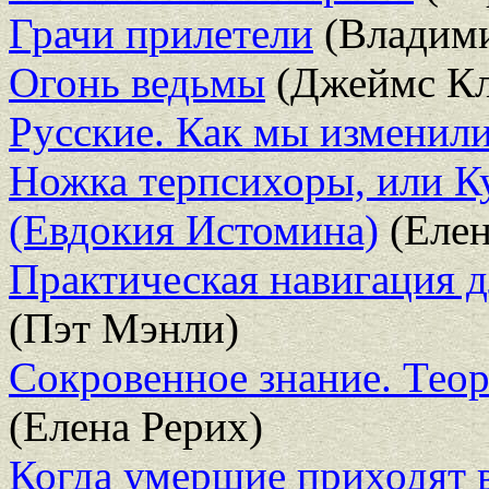
Грачи прилетели
(Владими
Огонь ведьмы
(Джеймс Кл
Русские. Как мы изменилис
Ножка терпсихоры, или Ку
(Евдокия Истомина)
(Елен
Практическая навигация д
(Пэт Мэнли)
Сокровенное знание. Теор
(Елена Рерих)
Когда умершие приходят 