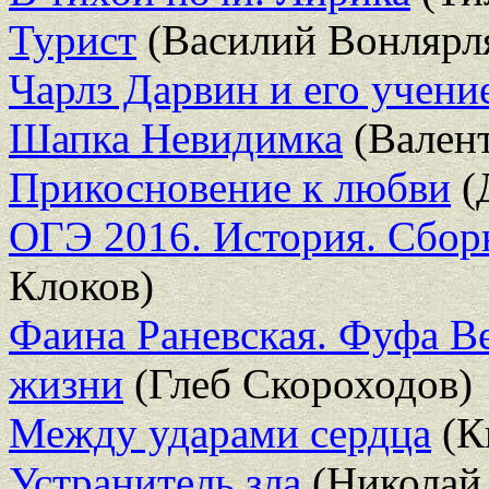
Турист
(Василий Вонлярл
Чарлз Дарвин и его учени
Шапка Невидимка
(Вален
Прикосновение к любви
(
ОГЭ 2016. История. Сборн
Клоков)
Фаина Раневская. Фуфа В
жизни
(Глеб Скороходов)
Между ударами сердца
(К
Устранитель зла
(Николай 