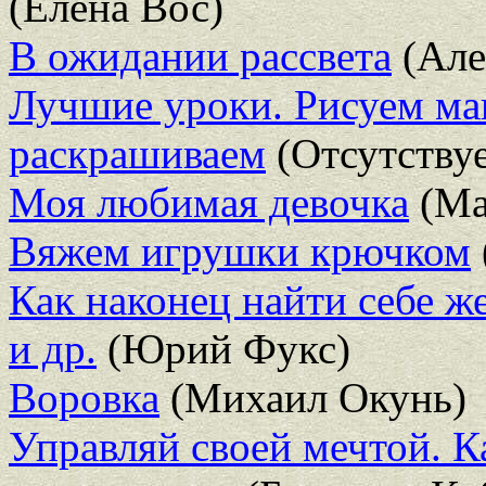
(Елена Вос)
В ожидании рассвета
(Але
Лучшие уроки. Рисуем ма
раскрашиваем
(Отсутствуе
Моя любимая девочка
(Ма
Вяжем игрушки крючком
Как наконец найти себе ж
и др.
(Юрий Фукс)
Воровка
(Михаил Окунь)
Управляй своей мечтой. К