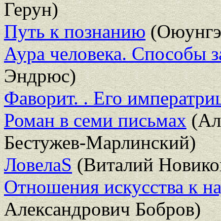
Герун)
Путь к познанию
(Оюунгэ
Аура человека. Способы з
Эндрюс)
Фаворит. . Его императри
Роман в семи письмах
(Ал
Бестужев-Марлинский)
ЛовелаS
(Виталий Новико
Отношения искусства к на
Александрович Бобров)