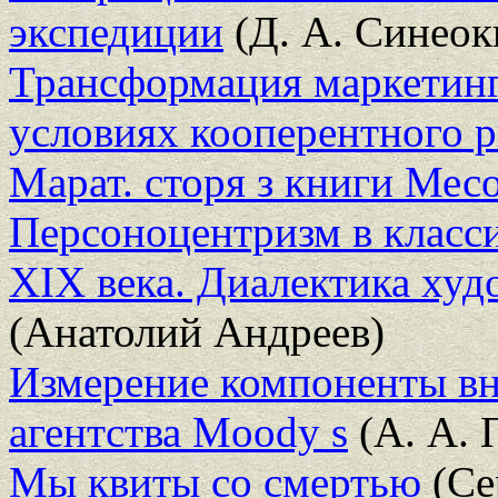
экспедиции
(Д. А. Синеок
Трансформация маркетинг
условиях кооперентного 
Марат. сторя з книги Мес
Персоноцентризм в класси
ХIХ века. Диалектика худ
(Анатолий Андреев)
Измерение компоненты в
агентства Moody s
(А. А. 
Мы квиты со смертью
(Се