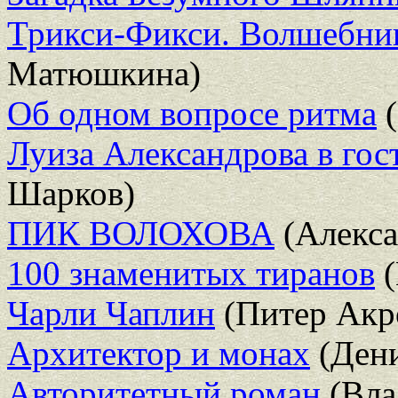
Трикси-Фикси. Волшебниц
Матюшкина)
Об одном вопросе ритма
(
Луиза Александрова в гост
Шарков)
ПИК ВОЛОХОВА
(Алекса
100 знаменитых тиранов
(
Чарли Чаплин
(Питер Акр
Архитектор и монах
(Дени
Авторитетный роман
(Вла