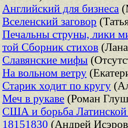
Английский для бизнеса
(
Вселенский заговор
(Татья
Печальны струны, лики м
той Сборник стихов
(Лана
Славянские мифы
(Отсутс
На вольном ветру
(Екатер
Старик ходит по кругу
(Ал
Меч в рукаве
(Роман Глуш
США и борьба Латинской 
18151830
(Андрей Исэров