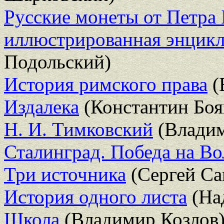
Русские монеты от Петра 
иллюстрированная энцик
Подольский)
История римского права
(
Издалека
(Константин Боя
Н. И. Тимковский
(Владим
Сталинград. Победа на Во
Три источника
(Сергей Са
История одного листа
(На
Школа
(Владимир Козлов