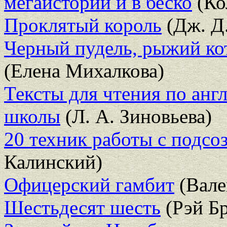
мегаистории и в беско
(Ко
Проклятый король
(Дж. Д.
Черный пудель, рыжий кот
(Елена Михалкова)
Тексты для чтения по анг
школы
(Л. А. Зиновьева)
20 техник работы с подсо
Калинский)
Офицерский гамбит
(Вале
Шестьдесят шесть
(Рэй Бр