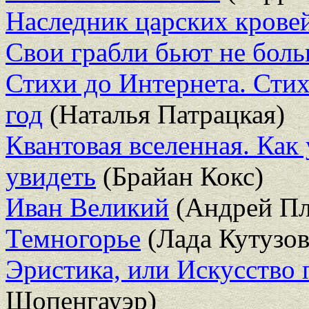
Наследник царских крове
Свои грабли бьют не боль
Стихи до Интернета. Стих
год
(Наталья Патрацкая)
Квантовая вселенная. Как
увидеть
(Брайан Кокс)
Иван Великий
(Андрей Пл
Темногорье
(Лада Кутузов
Эристика, или Искусство 
Шопенгауэр)