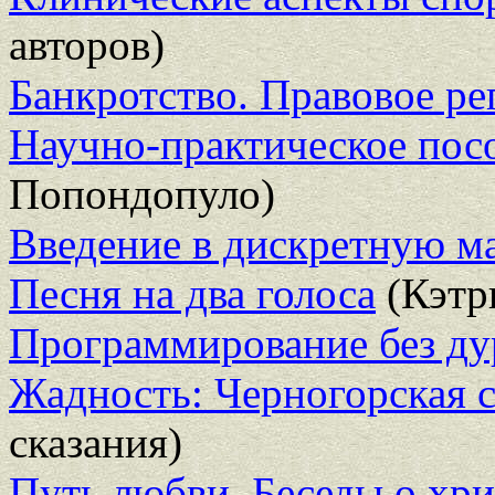
авторов)
Банкротство. Правовое рег
Научно-практическое пос
Попондопуло)
Введение в дискретную м
Песня на два голоса
(Кэтр
Программирование без ду
Жадность: Черногорская с
сказания)
Путь любви. Беседы о хри