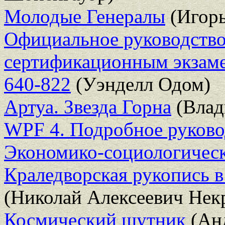
Молодые Генералы
(Игор
Официальное руководство 
сертификационным экза
640-822
(Уэнделл Одом)
Артуа. Звезда Горна
(Влад
WPF 4. Подробное руково
Экономико-социологическ
Краледворская рукопись в
(Николай Алексеевич Нек
Космический шутник
(Анд