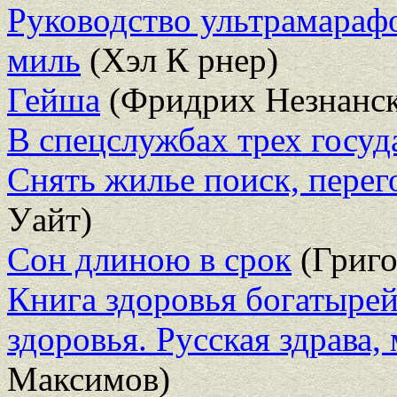
Руководство ультрамарафо
миль
(Хэл К рнер)
Гейша
(Фридрих Незнанс
В спецслужбах трех госуд
Снять жилье поиск, пере
Уайт)
Сон длиною в срок
(Григо
Книга здоровья богатырей
здоровья. Русская здрава,
Максимов)