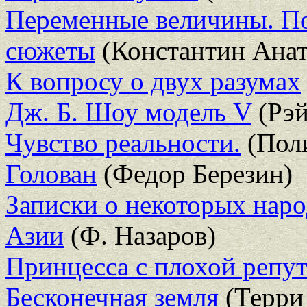
Переменные величины. По
сюжеты
(Константин Анат
К вопросу о двух разумах
Дж. Б. Шоу модель V
(Рэй
Чувство реальности.
(Пол
Голован
(Федор Березин)
Записки о некоторых наро
Азии
(Ф. Назаров)
Принцесса с плохой репу
Бесконечная земля
(Терри