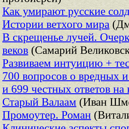
Как умирают русские сол
Истории ветхого мира
(Дм
В скрещенье лучей. Очер
веков
(Самарий Великовс
Развиваем интуицию + те
700 вопросов о вредных и
и 699 честных ответов на
Старый Валаам
(Иван Шме
Промоутер. Роман
(Витал
Клинические аспекты сп