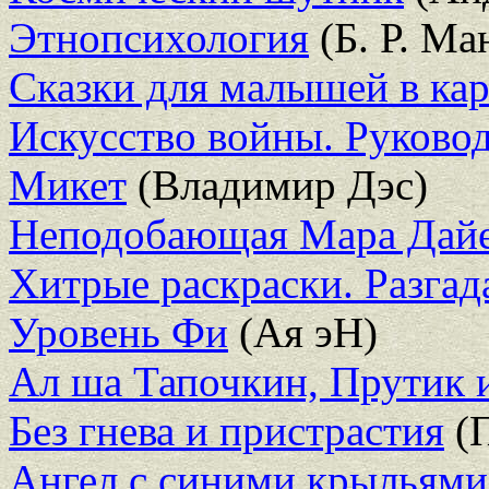
Этнопсихология
(Б. Р. Ма
Сказки для малышей в ка
Искусство войны. Руковод
Микет
(Владимир Дэс)
Неподобающая Мара Дай
Хитрые раскраски. Разгад
Уровень Фи
(Ая эН)
Ал ша Тапочкин, Прутик 
Без гнева и пристрастия
(П
Ангел с синими крыльями