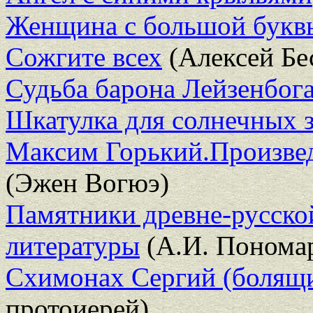
Женщина с большой бук
Сожгите всех
(Алексей Бе
Судьба барона Лейзенбог
Шкатулка для солнечных з
Максим Горький.Произвед
(Эжен Вогюэ)
Памятники древне-русско
литературы
(А.И. Понома
Схимонах Сергий (болящ
протоиерей)