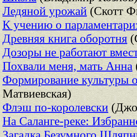
Ледяной урожай
(Скотт Ф
К учению о парламентари
Древняя книга оборотня
(
Дозоры не работают вмес
Похвали меня, мать Анна
Формирование культуры о
Матвиевская)
Флэш по-королевски
(Джо
На Саланге-реке: Избранн
Загадка Безумного Шляпн