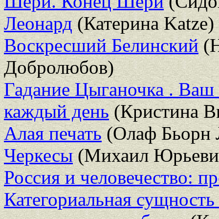
Шери. Конец Шери
(Сидо
Леонард
(Катерина Katze)
Воскресший Белинский
(Н
Добролюбов)
Гадание Цыганочка . Ваш
каждый день
(Кристина В
Алая печать
(Олаф Бьорн 
Черкесы
(Михаил Юрьеви
Россия и человечество: п
Категориальная сущность 