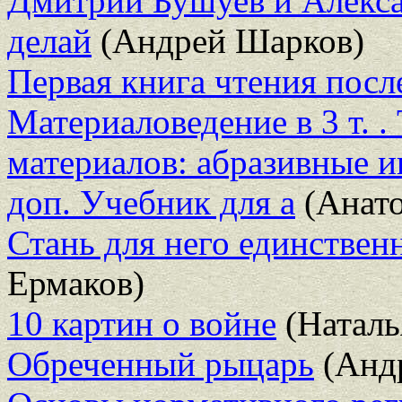
Дмитрий Бушуев и Алексан
делай
(Андрей Шарков)
Первая книга чтения посл
Материаловедение в 3 т. 
материалов: абразивные ин
доп. Учебник для а
(Анато
Стань для него единствен
Ермаков)
10 картин о войне
(Наталь
Обреченный рыцарь
(Андр