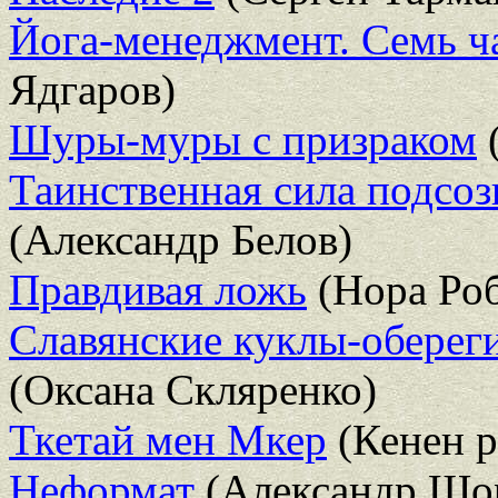
Йога-менеджмент. Семь ч
Ядгаров)
Шуры-муры с призраком
Таинственная сила подсоз
(Александр Белов)
Правдивая ложь
(Нора Роб
Славянские куклы-обереги
(Оксана Скляренко)
Ткетай мен Мкер
(Кенен р
Неформат
(Александр Шо