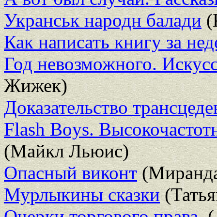
Укранськ народн балади
(
Как написать книгу за не
Год невозможного. Искусс
Жижек)
Доказательство трансцеде
Flash Boys. Высокочастот
(Майкл Льюис)
Опасный виконт
(Миранда
Мурлыкины сказки
(Татья
Очерки торгового права.
(