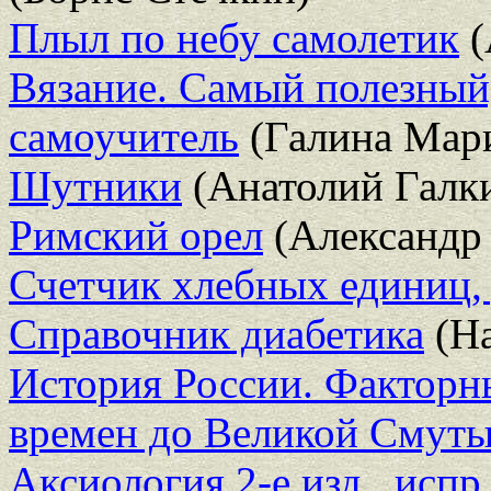
Плыл по небу самолетик
(
Вязание. Самый полезный
самоучитель
(Галина Мар
Шутники
(Анатолий Галк
Римский орел
(Александр
Счетчик хлебных единиц, 
Справочник диабетика
(На
История России. Факторны
времен до Великой Смут
Аксиология 2-е изд., испр