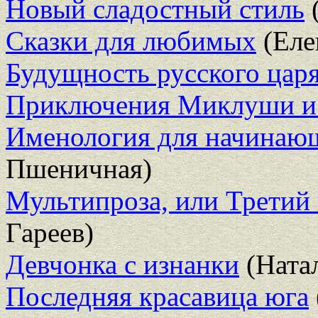
Новый сладостный стиль
(
Сказки для любимых
(Еле
Будущность русского цар
Приключения Миклуши и
Именология для начинаю
Пшеничная)
Мультипроза, или Третий
Гареев)
Девчонка с изнанки
(Ната
Последняя красавица юга