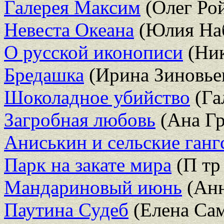
Галерея Максим
(Олег Ро
Невеста Океана
(Юлия Наб
О русской иконописи
(Ник
Бредашка
(Ирина Зиновье
Шоколадное убийство
(Га
Загробная любовь
(Ана Гр
Аниськин и сельские ганг
Парк на закате мира
(П тр
Мандариновый июнь
(Анн
Паутина Судеб
(Елена Са