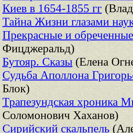
Киев в 1654-1855 гг
(Влад
Тайна Жизни глазами нау
Прекрасные и обреченны
Фицджеральд)
Бутояр. Сказы
(Елена Огн
Судьба Аполлона Григорь
Блок)
Трапезундская хроника М
Соломонович Хаханов)
Сирийский скальпель
(Але