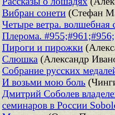
Рассказы о лошадях
(Алек
Вибран сонети
(Стефан М
Четыре ветра. волшебная 
Плерома. #955;#961;#956;
Пироги и пирожки
(Алекс
Слюшка
(Александр Иван
Собрание русских медале
И возьми мою боль
(Чинги
Дмитрий Соболев владеле
семинаров в России Sobol