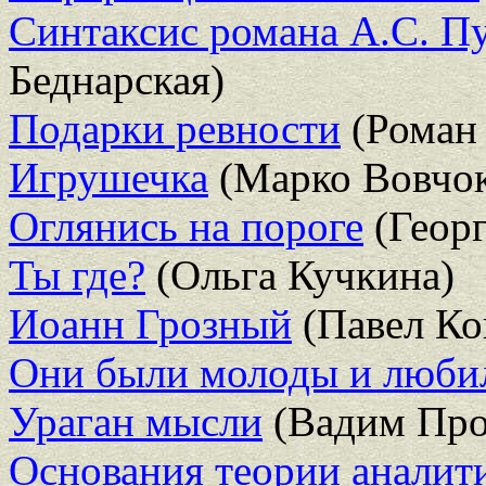
Синтаксис романа А.С. П
Беднарская)
Подарки ревности
(Роман 
Игрушечка
(Марко Вовчо
Оглянись на пороге
(Георг
Ты где?
(Ольга Кучкина)
Иоанн Грозный
(Павел Ко
Они были молоды и люби
Ураган мысли
(Вадим Про
Основания теории аналит