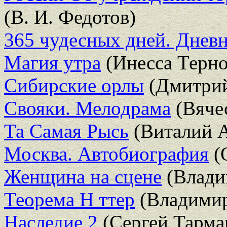
(В. И. Федотов)
365 чудесных дней. Дневн
Магия утра
(Инесса Терно
Сибирские орлы
(Дмитрий
Свояки. Мелодрама
(Вяче
Та Самая Рысь
(Виталий А
Москва. Автобиография
(
Женщина на сцене
(Влади
Теорема Н ттер
(Владимир
Наследие 2
(Сергей Тарма