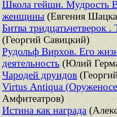
Школа гейши. Мудрость В
женщины
(Евгения Шацка
Битва тридцатьчетверок .
(Георгий Савицкий)
Рудольф Вирхов. Его жизн
деятельность
(Юлий Герм
Чародей друидов
(Георгий
Virtus Аntiquа (Оруженосе
Амфитеатров)
Истина как награда
(Алек