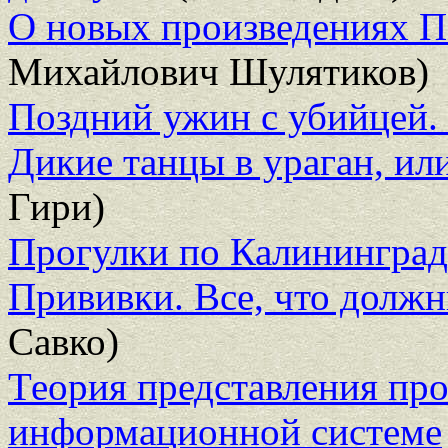
О новых произведениях П
Михайлович Шулятиков)
Поздний ужин с убийцей.
Дикие танцы в ураган, ил
Гири)
Прогулки по Калинингра
Прививки. Все, что должн
Савко)
Теория представления про
информационной системе