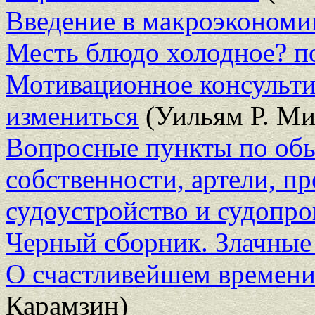
Введение в макроэкономи
Месть блюдо холодное? п
Мотивационное консульти
измениться
(Уильям Р. Ми
Вопросные пункты по обы
собственности, артели, пр
судоустройство и судопро
Черный сборник. Злачные
О счастливейшем времен
Карамзин)