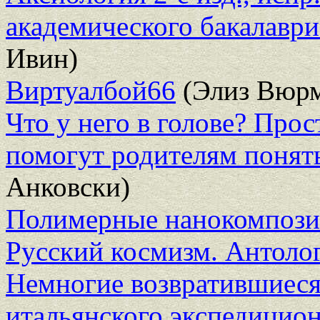
академического бакалаври
Ивин)
Виртуалбой66
(Элиз Вюр
Что у него в голове? Про
помогут родителям понять
Анковски)
Полимерные нанокомпоз
Русский космизм. Антоло
Немногие возвратившиеся
итальянского экспедицион