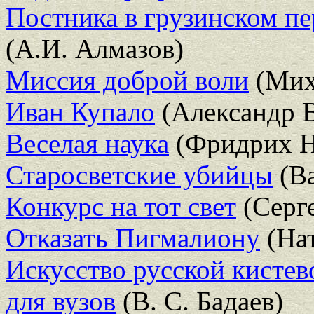
Постника в грузинском пе
(А.И. Алмазов)
Миссия доброй воли
(Мих
Иван Купало
(Александр 
Веселая наука
(Фридрих 
Старосветские убийцы
(Ва
Конкурс на тот свет
(Серг
Отказать Пигмалиону
(На
Искусство русской кистев
для вузов
(В. С. Бадаев)