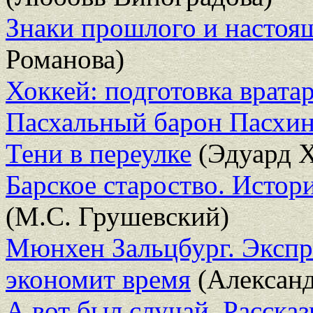
Знаки прошлого и настоящ
Романова)
Хоккей: подготовка врата
Пасхальный барон Пасхи
Тени в переулке
(Эдуард 
Барское староство. Истори
(М.С. Грушевский)
Мюнхен Зальцбург. Экспре
экономит время
(Алексан
А вот был случай. Рассказ