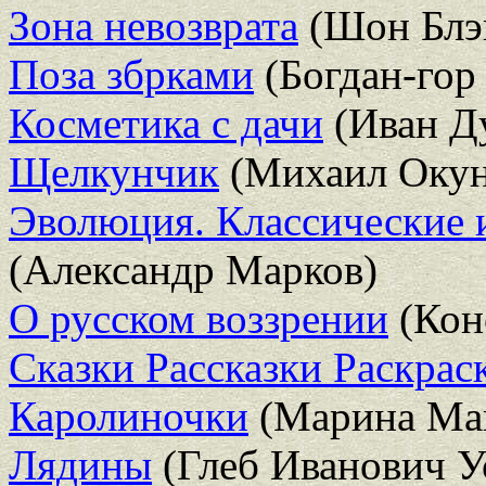
Зона невозврата
(Шон Блэ
Поза збрками
(Богдан-гор
Косметика с дачи
(Иван Д
Щелкунчик
(Михаил Окун
Эволюция. Классические 
(Александр Марков)
О русском воззрении
(Кон
Сказки Рассказки Раскрас
Каролиночки
(Марина Ма
Лядины
(Глеб Иванович У