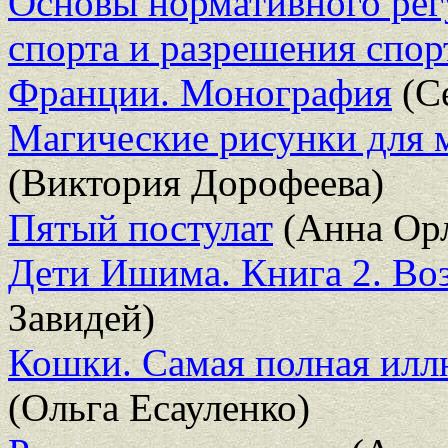
Основы нормативного рег
спорта и разрешения спор
Франции. Монография
(С
Магические рисунки для 
(Виктория Дорофеева)
Пятый постулат
(Анна Ор
Дети Ишима. Книга 2. Во
Завидей)
Кошки. Самая полная илл
(Ольга Есауленко)