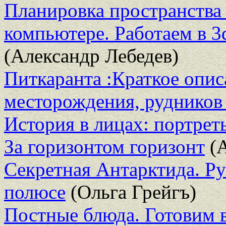
Планировка пространства
компьютере. Работаем в 
(Александр Лебедев)
Питкаранта :Краткое опис
месторождения, рудников 
История в лицах: портрет
За горизонтом горизонт
(А
Секретная Антарктида. Р
полюсе
(Ольга Грейгъ)
Постные блюда. Готовим 