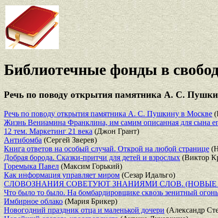
Библиотечные фонды в свобод
Речь по поводу открытия памятника А. С. Пушкин
Речь по поводу открытия памятника А. С. Пушкину в Москве
(
Жизнь Вениамина Франклина, им самим описанная для сына е
12 тем. Маркетинг 21 века
(Джон Грант)
Антибомба
(Сергей Зверев)
Книга ответов на особый случай. Открой на любой странице
(Н
Добрая борода. Сказки-притчи для детей и взрослых
(Виктор К
Горемыка Павел
(Максим Горький)
Как информация управляет миром
(Сезар Идальго)
СЛОВОЗНАНИЯ СОВЕТУЮТ ЗНАНИЯМИ СЛОВ. (НОВЫЕ
Что было то было. На бомбардировщике сквозь зенитный огон
Имбирное облако
(Мария Брикер)
Новогодний праздник отца и маленькой дочери
(Александр Ст