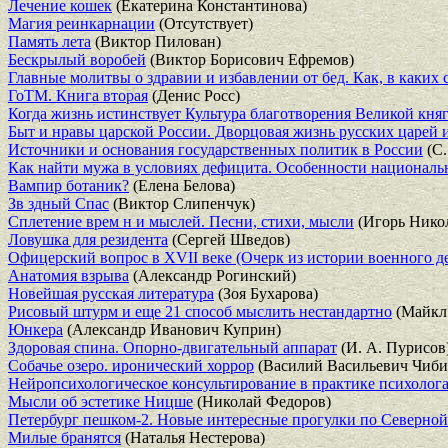
Лечение кошек
(Екатерина Константинова)
Магия реинкарнации
(Отсутствует)
Память лета
(Виктор Пилован)
Бескрылый воробей
(Виктор Борисович Ефремов)
Главные молитвы о здравии и избавлении от бед. Как, в каких 
ГоТМ. Книга вторая
(Денис Росс)
Когда жизнь истинствует Культура благотворения Великой кн
Быт и нравы царской России. Дворцовая жизнь русских царей и
Источники и основания государственных политик в России
(С.
Как найти мужа в условиях дефицита. Особенности националь
Вампир ботаник?
(Елена Белова)
Зв здный Спас
(Виктор Слипенчук)
Сплетение врем н и мыслей. Песни, стихи, мысли
(Игорь Нико
Ловушка для резидента
(Сергей Шведов)
Офицерский вопрос в XVII веке (Очерк из истории военного де
Анатомия взрыва
(Александр Рогинский)
Новейшая русская литература
(Зоя Бухарова)
Рисовый штурм и еще 21 способ мыслить нестандартно
(Майкл
Юнкера
(Александр Иванович Куприн)
Здоровая спина. Опорно-двигательный аппарат
(И. А. Пурисов
Собачье озеро. иронический хоррор
(Василий Васильевич Чиби
Нейропсихологическое консультирование в практике психолога
Мысли об эстетике Ницше
(Николай Федоров)
Петербург пешком-2. Новые интересные прогулки по Северной
Милые бранятся
(Наталья Нестерова)