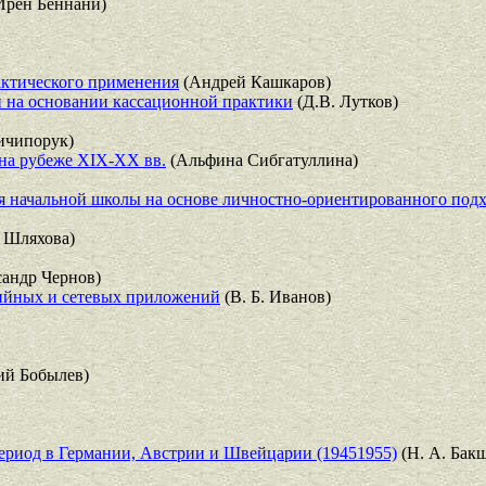
Ирен Беннани)
актического применения
(Андрей Кашкаров)
й на основании кассационной практики
(Д.В. Лутков)
Ничипорук)
на рубеже XIX-XX вв.
(Альфина Сибгатуллина)
я начальной школы на основе личностно-ориентированного подх
 Шляхова)
андр Чернов)
дийных и сетевых приложений
(В. Б. Иванов)
й Бобылев)
период в Германии, Австрии и Швейцарии (19451955)
(Н. А. Бак