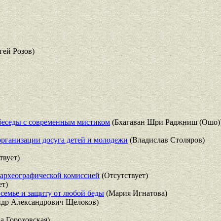
гей Розов)
беседы с современным мистиком
(Бхагаван Шри Раджниш (Ошо)
рганизации досуга детей и молодежи
(Владислав Столяров)
твует)
 археографической комиссией
(Отсутствует)
ет)
в семье и защиту от любой беды
(Мария Игнатова)
др Александрович Щелоков)
а Гороховская)