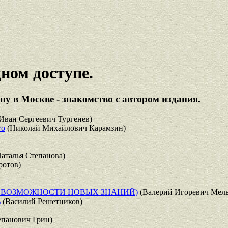
ном доступе.
у в Москве - знакомство с автором издания.
Иван Сергеевич Тургенев)
го
(Николай Михайлович Карамзин)
аталья Степанова)
ротов)
 ВОЗМОЖНОСТИ НОВЫХ ЗНАНИЙ)
(Валерий Игоревич Мель
ь
(Василий Решетников)
епанович Грин)