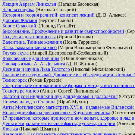
Лекция Авраам Линкольн
(Наталия Басовская)
Черная голубка
(Николай Солярий)
История и теория религий: конспект лекций
(Д. В. Альжев)
Дорогая Жасмин
(Бертрис Смолл)
Борис Спасский.
(Леонид Гутцайт)
Биосознание. Пробуждение и развитие сверхспособностей
(Сер
Пьедестал для принцессы
(Ирина Щеглова)
Валентина. Тайные желания
(Ноэль Гаррисон)
Часы, намазанные на хлеб
(Мария Владимировна Фомальгаут)
Глухая акула
(Андрей Днепровский-Безбашенный)
Колыбельные для Волчицы
(Юлия Колесникова)
Словарь языка А. А. Дельвига
(Д. Н. Жаткин)
Десница и шуйца Льва Толстого
(Николай Михайловский)
Главное не раздумывай. Движение вглубь медитации. Личные 
Темногорск
(Роман Буревой)
Спартианские инновационные формы и методы воспитания и о
Токката ре минор
(Анна и Сергей Литвиновы)
Золотой ус и индийский лук для здоровья и долголетия
(Отсутс
Почему народ за Сталина
(Юрий Мухин)
Акты Могилевского магистрата XVI в., издаваемые Виленской
Новогодние фанты для взрослых. Крутая вечеринка
(Отсутству
17 предметов, которые принесут в дом деньги, здоровье и лад 
Деньги мира: занимательные факты, курьезы, истории
(Алексан
Люська
(Николай Шмагин)
Responsing. Как повысить ответственность подчиненных
(Арин