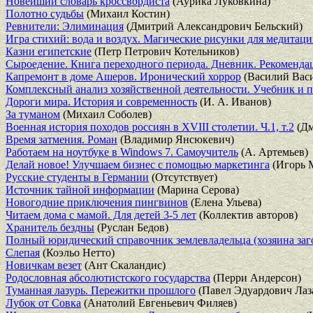
Новейший словарь кроссвордиста
(Аурика Луковкина)
Полотно судьбы
(Михаил Костин)
Ревнители: Элиминация
(Дмитрий Александрович Бельский)
Игра стихий: вода и воздух. Магические рисунки для медитац
Казни египетские
(Петр Петрович Котельников)
Сыроедение. Книга переходного периода. Дневник. Рекоменда
Капремонт в доме Ашеров. Иронический хоррор
(Василий Вас
Комплексный анализ хозяйственной деятельности. Учебник и п
Дороги мира. История и современность
(И. А. Иванов)
За туманом
(Михаил Соболев)
Военная история походов россиян в XVIII столетии. Ч.1, т.2
(Дм
Время затмения. Роман
(Владимир Янсюкевич)
Работаем на ноутбуке в Windows 7. Самоучитель
(А. Артемьев)
Делай новое! Улучшаем бизнес с помощью маркетинга
(Игорь 
Русские студенты в Германии
(Отсутствует)
Источник тайной информации
(Марина Серова)
Новогодние приключения пингвинов
(Елена Ульева)
Читаем дома с мамой. Для детей 3-5 лет
(Коллектив авторов)
Хранитель бездны
(Руслан Бедов)
Полный юридический справочник землевладельца (хозяина заго
Слепая
(Коэльо Нетто)
Новичкам везет
(Ант Скаландис)
Родословная абсолютистского государства
(Перри Андерсон)
Туманная лазурь. Пережитки прошлого
(Павел Эдуардович Лаз
Лубок от Совка
(Анатолий Евгеньевич Филяев)