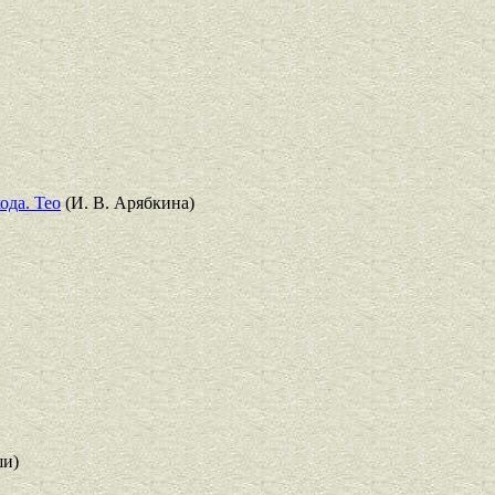
ода. Тео
(И. В. Арябкина)
ши)