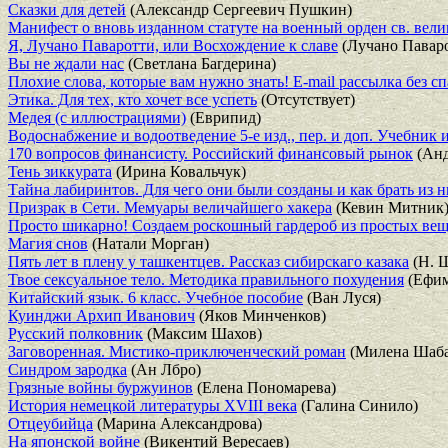
Сказки для детей
(Александр Сергеевич Пушкин)
Манифест о вновь изданном статуте на военный орден св. вели
Я, Лучано Паваротти, или Восхождение к славе
(Лучано Павар
Вы не ждали нас
(Светлана Багдерина)
Плохие слова, которые вам нужно знать! E-mail рассылка без с
Этика. Для тех, кто хочет все успеть
(Отсутствует)
Медея (с иллюстрациями)
(Еврипид)
Водоснабжение и водоотведение 5-е изд., пер. и доп. Учебник 
170 вопросов финансисту. Российский финансовый рынок
(Анд
Тень зиккурата
(Ирина Ковальчук)
Тайна лабиринтов. Для чего они были созданы и как брать из 
Призрак в Сети. Мемуары величайшего хакера
(Кевин Митник
Просто шикарно! Создаем роскошный гардероб из простых вещ
Магия снов
(Натали Морган)
Пять лет в плену у ташкентцев. Рассказ сибирскаго казака
(Н. 
Твое сексуальное тело. Методика правильного похудения
(Ефим
Китайский язык. 6 класс. Учебное пособие
(Ван Луся)
Куинджи Архип Иванович
(Яков Минченков)
Русский полковник
(Максим Шахов)
Заговоренная. Мистико-приключенческий роман
(Милена Шаба
Синдром зародка
(Ан Лбро)
Грязные войны буржуинов
(Елена Пономарева)
История немецкой литературы XVIII века
(Галина Синило)
Отцеубийца
(Марина Александрова)
На японской войне
(Викентий Вересаев)