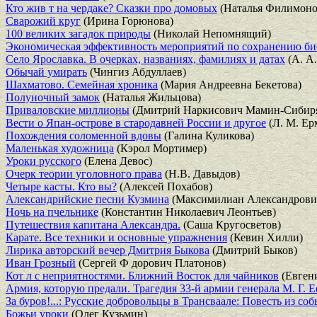
Кто жив т на чердаке? Сказки про домовых
(Наталья Филимоно
Сварожий круг
(Ирина Горюнова)
100 великих загадок природы
(Николай Непомнящий)
Экономическая эффективность мероприятий по сохранению би
Село Ярославка. В очерках, названиях, фамилиях и датах
(А. А.
Обычай умирать
(Чингиз Абдуллаев)
Шахматово. Семейная хроника
(Мария Андреевна Бекетова)
Полуночный замок
(Наталья Жильцова)
Приваловские миллионы
(Дмитрий Наркисович Мамин-Сибир
Вести о Япан-острове в стародавней России и другое
(Л. М. Ер
Похождения соломенной вдовы
(Галина Куликова)
Маленькая художница
(Кэрол Мортимер)
Уроки русского
(Елена Девос)
Очерк теории уголовного права
(Н.В. Давыдов)
Четыре касты. Кто вы?
(Алексей Похабов)
Александрийские песни Кузмина
(Максимилиан Александрови
Ночь на пчельнике
(Константин Николаевич Леонтьев)
Путешествия капитана Александра.
(Саша Кругосветов)
Карате. Все техники и основные упражнения
(Кевин Хилли)
Лирика авторский вечер Дмитрия Быкова
(Дмитрий Быков)
Иван Грозный
(Сергей Ф дорович Платонов)
Кот л с неприятностями. Ближний Восток для чайников
(Евген
Армия, которую предали. Трагедия 33-й армии генерала М. Г. Е
За буров!...: Русские добровольцы в Трансваале: Повесть из с
Божьи уроки
(Олег Кузьмин)