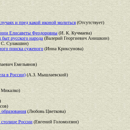
случаях и пред какой иконой молиться
(Отсутствует)
ягини Елисаветы Феодоровны
(И. К. Кучмаева)
 быт русского народа
(Валерий Георгиевич Анишкин)
 С. Сулакшин)
ного поиска суженого
(Инна Криксунова)
лаевич Емельянов)
ла в России)
(А.З. Мышлаевский)
 Микалко)
)
сов)
 образования
(Любовь Цветкова)
 столице России
(Евгений Голомолзин)