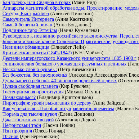
Бандолеро, или Свадьба в горах
(Майн Рид)
Аппараты магнитной обработки воды. Проектирование, модел
Сигурд. Быстрый меч
(Алексей Пишенин)
Самоучитель Интернета
(Анна Касаткина)
Самый бешеный роман
(Анна Богданова)
Подлинное таро Эттейлы
(Наина Куманяева)
Руководство к познанию российскаго законоискуства. Перепле
Большой и малый ключи Соломона. Практическое руководство
Невинная обманщица
(Элизабет Лейн)
Критические опыты (1845-1847)
(В.Н. Майков)
Деятели императорского Казанского университета 1805-1900 г
(
Энциклопедия большого урожая для разумных и ленивых
(Гали
Несколько слов о букве С
(Петр Вяземский)
Без божества, без вдохновенья
(Александр Александрович Блок
Душа вашего ребенка. 40 вопросов родителей о детях
(Отсутств
Нужна свободная планета
(Кир Булычев)
Гостеприимная проституция
(Михаил Окунь)
Познакомимся?
(Владимир Криптонимов)
Пирография: уроки выжигания по дереву
(Анна Зайцева)
Как успевать вс . Пособие по управлению временем
(Марина Бе
Тюрьма для тысячи кукол
(Елена Донцова)
Джаз сапожных гвоздей
(Александр Дедов)
Нефритовый трон
(Наоми Новик)
Пзн прозрння
(Олесь Гончар)
10 снов
(Дэн Березовский)