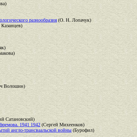
ва)
ологического разнообразия
(О. Н. Лопачук)
 Казанцев)
як)
макова)
ч Волошин)
ий Сатановский)
фремова. 1941 1942
(Сергей Михеенков)
обытий англо-трансваальской войны
(Бурофил)