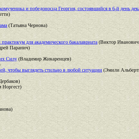
комученика и победоносца Георгия, состоявшийся в 6-й день дек
отти)
пама
(Татьяна Чернова)
и практикум для академического бакалавриата
(Виктор Иванович
рей Паранич)
них Силу
(Владимир Жикаренцев)
)
ей, чтобы выглядеть стильно в любой ситуации
(Эмили Альберт
Щербаков)
 Норгест)
нова)