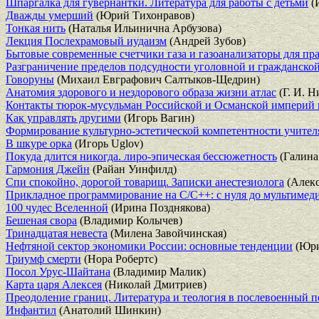
Шпаргалка для гувернантки. Литература для работы с детьми
(
Дважды умерший
(Юрий Тихонравов)
Тонкая нить
(Наталья Ильинична Арбузова)
Лекция Послехрамовый иудаизм
(Андрей Зубов)
Бытовые современные счетчики газа и газоанализаторы для пр
Разграничение пределов подсудности уголовной и гражданско
Говоруны
(Михаил Евграфович Салтыков-Щедрин)
Анатомия здорового и нездорового образа жизни атлас
(Г. И. 
Контакты тюрок-мусульман Российской и Османской империй 
Как управлять другими
(Игорь Вагин)
Формирование культурно-эстетической компетентности учител
В шкуре орка
(Игорь Uglov)
Покуда длится никогда. лиро-эпическая бессюжетность
(Галина
Гармония Джейн
(Райан Уинфилд)
Спи спокойно, дорогой товарищ. Записки анестезиолога
(Алекс
Прикладное программирование на С/С++: с нуля до мультиме
100 чудес Вселенной
(Ирина Позднякова)
Бешеная свора
(Владимир Колычев)
Тринадцатая невеста
(Милена Завойчинская)
Нефтяной сектор экономики России: основные тенденции
(Юри
Триумф смерти
(Нора Робертс)
Посол Урус-Шайтана
(Владимир Малик)
Карта царя Алексея
(Николай Дмитриев)
Преодоление границ. Литература и теология в послевоенный 
Инфантил
(Анатолий Шинкин)