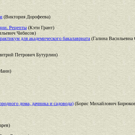
ии
(Виктория Дорофеева)
ции. Рецепты
(Кэти Грант)
ильевич Чибисов)
рактикум для академического бакалавриата
(Галина Васильевна 
итрий Петрович Бутурлин)
Манн)
родного дома, дачника и садовода)
(Борис Михайлович Бирюков
арев)