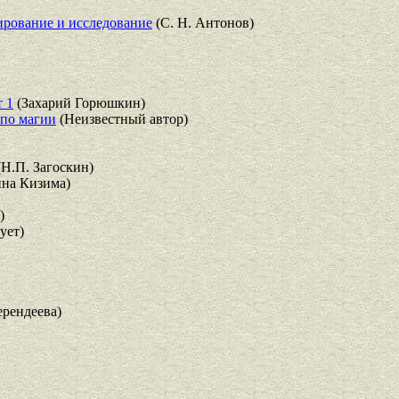
ирование и исследование
(С. Н. Антонов)
т 1
(Захарий Горюшкин)
 по магии
(Неизвестный автор)
Н.П. Загоскин)
на Кизима)
)
ует)
рендеева)