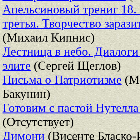
Апельсиновый трениг 18. O
третья. Творчество зараз
(Михаил Кипнис)
Лестница в небо. Диалоги
элите
(Сергей Щеглов)
Письма о Патриотизме
(М
Бакунин)
Готовим с пастой Нутелла
(Отсутствует)
Димони
(Висенте Бласко-