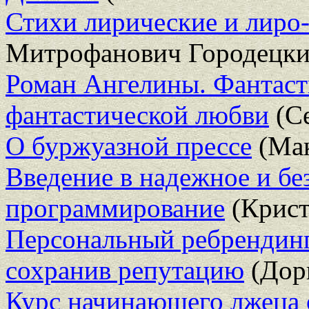
Стихи лирические и лиро
Митрофанович Городецки
Роман Ангелины. Фантаст
фантастической любви
(Се
О буржуазной прессе
(Мак
Введение в надежное и бе
программирование
(Крист
Персональный ребрендинг
сохранив репутацию
(Дор
Курс начинающего лжеца 