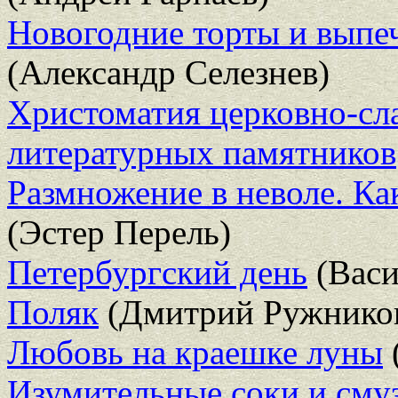
Новогодние торты и выпе
(Александр Селезнев)
Христоматия церковно-сл
литературных памятников
Размножение в неволе. Ка
(Эстер Перель)
Петербургский день
(Васи
Поляк
(Дмитрий Ружнико
Любовь на краешке луны
Изумительные соки и сму