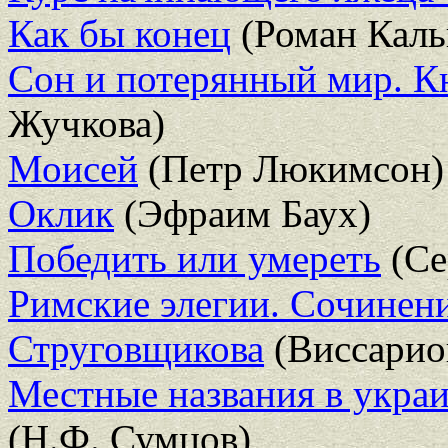
Как бы конец
(Роман Каль
Сон и потерянный мир. К
Жучкова)
Моисей
(Петр Люкимсон)
Оклик
(Эфраим Баух)
Победить или умереть
(Се
Римские элегии. Сочинени
Струговщикова
(Виссарио
Местные названия в укра
(Н.Ф. Сумцов)