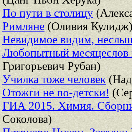
По пути в столицу
(Алекса
Римляне
(Оливия Кулидж
Невидимое видим, несл
Любопытный месяцеслов н
Григорьевич Рубан)
Училка тоже человек
(Над
Отожги не по-детски!
(Сер
ГИА 2015. Химия. Сборник
Соколова)