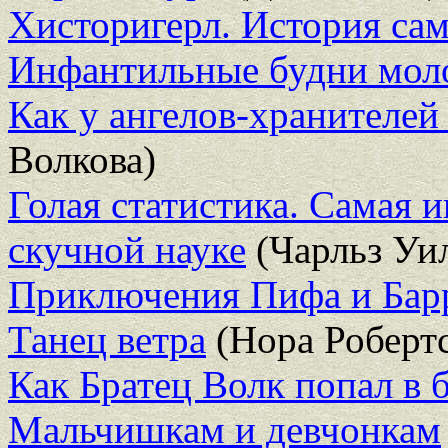
Хисторигерл. История са
Инфантильные будни мо
Как у ангелов-хранителе
Волкова)
Голая статистика. Самая 
скучной науке
(Чарльз Уи
Приключения Пифа и Бар
Танец ветра
(Нора Роберт
Как Братец Волк попал в 
Мальчишкам и девчонкам