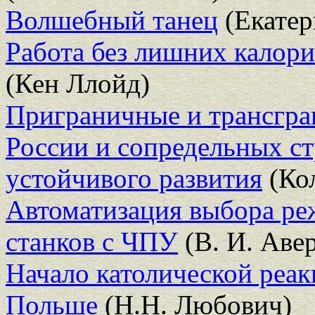
Волшебный танец
(Екатер
Работа без лишних калори
(Кен Ллойд)
Приграничные и трансгра
России и сопредельных с
устойчивого развития
(Кол
Автоматизация выбора ре
станков с ЧПУ
(В. И. Аве
Начало католической реа
Польше
(Н.Н. Любович)