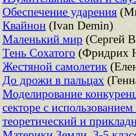
Обеспечение ударения
(Ми
Квайнон
(Ivan Demin)
Маленький мир
(Сергей В
Тень Сохатого
(Фридрих Н
Жестяной самолетик
(Елен
До дрожи в пальцах
(Генн
Моделирование конкуренц
секторе с использованием
теоретический и приклад
Материки Земли. 3-5 клас