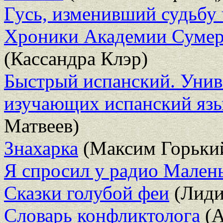
Гусь, изменивший судьбу 
Хроники Академии Сумере
(Кассандра Клэр)
Быстрый испанский. Унив
изучающих испанский язы
Матвеев)
Знахарка
(Максим Горьки
Я спросил у радио Малень
Сказки голубой феи
(Лиди
Словарь конфликтолога
(А