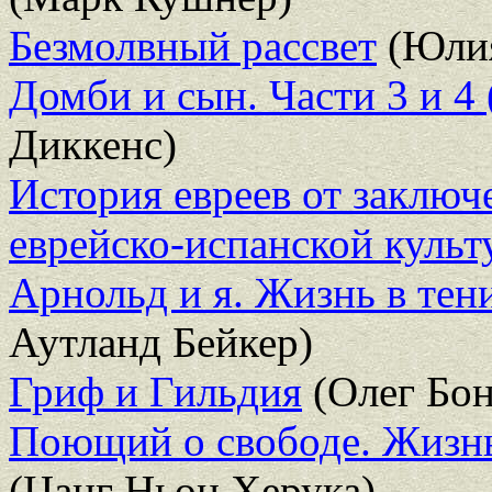
Безмолвный рассвет
(Юлия
Домби и сын. Части 3 и 4 
Диккенс)
История евреев от заключ
еврейско-испанской культ
Арнольд и я. Жизнь в тен
Аутланд Бейкер)
Гриф и Гильдия
(Олег Бон
Поющий о свободе. Жизн
(Цанг Ньон Херука)