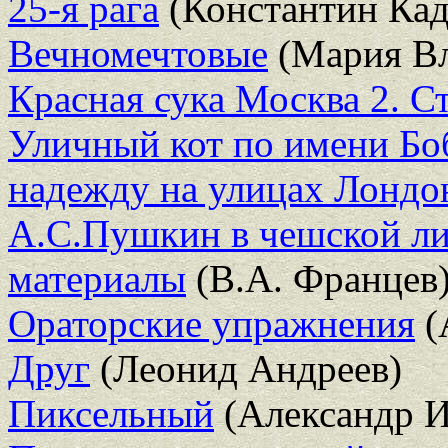
25-я рага
(Константин Ка
Вечномечтовые
(Мария Вл
Красная сука Москва 2. С
Уличный кот по имени Боб
надежду на улицах Лондо
А.С.Пушкин в чешской ли
материалы
(В.А. Францев
Ораторские упражнения
(
Друг
(Леонид Андреев)
Пиксельный
(Александр И