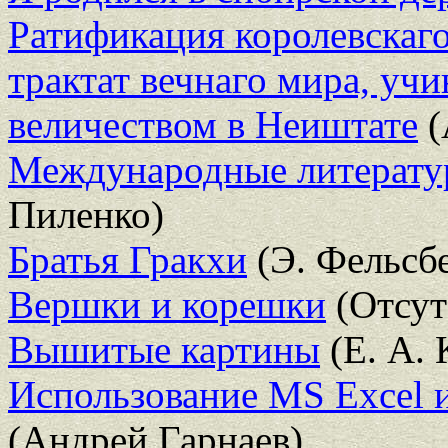
Ратификация королевскаго
трактат вечнаго мира, уч
величеством в Неиштате
(
Международные литерату
Пиленко)
Братья Гракхи
(Э. Фельсб
Вершки и корешки
(Отсут
Вышитые картины
(Е. А. 
Использование MS Excel 
(Андрей Гарнаев)