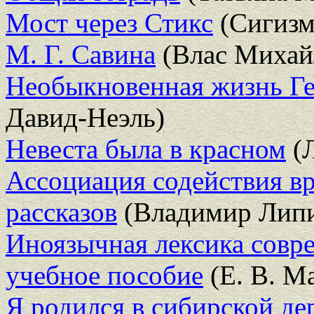
Мост через Стикс
(Сигизм
М. Г. Савина
(Влас Михай
Необыкновенная жизнь Ге
Давид-Неэль)
Невеста была в красном
(Л
Ассоциация содействия в
рассказов
(Владимир Лип
Иноязычная лексика совре
учебное пособие
(Е. В. М
Я родился в сибирской де