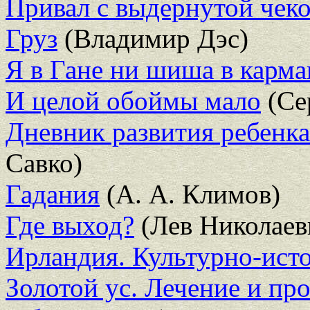
Привал с выдернутой чек
Груз
(Владимир Дэс)
Я в Гане ни шиша в карма
И целой обоймы мало
(Се
Дневник развития ребенка.
Савко)
Гадания
(А. А. Климов)
Где выход?
(Лев Николаев
Ирландия. Культурно-ист
Золотой ус. Лечение и пр