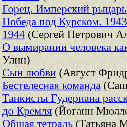
Горец. Имперский рыцарь
Победа под Курском. 1943
1944
(Сергей Петрович Ал
О вымирании человека ка
Улин)
Сын любви
(Август Фрид
Бестелесная команда
(Саш
Танкисты Гудериана расс
до Кремля
(Йоганн Мюлл
Общая тетрадь
(Татьяна 