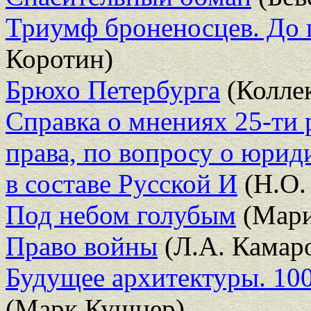
Триумф броненосцев. До 
Коротин)
Брюхо Петербурга
(Коллек
Справка о мнениях 25-ти 
права, по вопросу о юри
в составе Русской И
(Н.О.
Под небом голубым
(Мари
Право войны
(Л.А. Камар
Будущее архитектуры. 10
(Марк Кушнер)