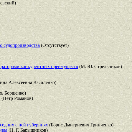
евский)
го судопроизводства
(Отсутствует)
граторами конкурентных преимуществ
(М. Ю. Стрельников)
ина Алексеевна Василенко)
ь Борщенко)
I
(Петр Романов)
седних с ней губерниях
(Борис Дмитриевич Гринченко)
тивы
(Н. Г. Барышников)