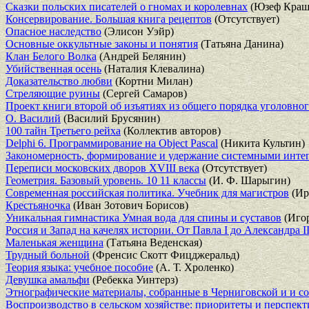
Сказки польских писателей о гномах и королевнах
(Юзеф Краш
Консервирование. Большая книга рецептов
(Отсутствует)
Опасное наследство
(Элисон Уэйр)
Основные оккультные законы и понятия
(Татьяна Данина)
Клан Белого Волка
(Андрей Белянин)
Убийственная осень
(Наталия Клевалина)
Доказательство любви
(Кортни Милан)
Стреляющие руины
(Сергей Самаров)
Проект книги второй об изъятиях из общего порядка уголовно
О. Василий
(Василий Брусянин)
100 тайн Третьего рейха
(Коллектив авторов)
Delphi 6. Программирование на Object Pascal
(Никита Культин)
Закономерность, формирование и удержание системными инте
Переписи московских дворов XVIII века
(Отсутствует)
Геометрия. Базовый уровень. 10 11 классы
(И. Ф. Шарыгин)
Современная российская политика. Учебник для магистров
(Ир
Крестьяночка
(Иван Зотович Борисов)
Уникальная гимнастика Умная вода для спины и суставов
(Игор
Россия и Запад на качелях истории. От Павла I до Александра I
Маленькая женщина
(Татьяна Веденская)
Трудный больной
(Френсис Скотт Фицджеральд)
Теория языка: учебное пособие
(А. Т. Хроленко)
Девушка амальфи
(Ребекка Уинтерз)
Этнографические материалы, собранные в Черниговской и и со
Воспроизводство в сельском хозяйстве: приоритеты и перспек