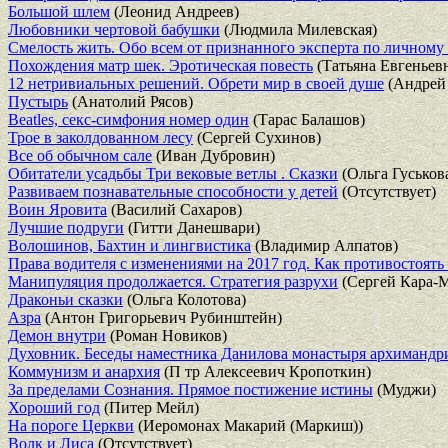
Большой шлем
(Леонид Андреев)
Любовники чертовой бабушки
(Людмила Милевская)
Смелость жить. Обо всем от признанного эксперта по личному
Похождения матр шек. Эротическая повесть
(Татьяна Евгеньев
12 нетривиальных решений. Обрети мир в своей душе
(Андрей 
Пустырь
(Анатолий Рясов)
Beatles, секс-симфония номер один
(Тарас Балашов)
Трое в заколдованном лесу
(Сергей Сухинов)
Все об обычном сале
(Иван Дубровин)
Обитатели усадьбы Три вековые ветлы . Сказки
(Ольга Гуськов
Развиваем познавательные способности у детей
(Отсутствует)
Воин Яровита
(Василий Сахаров)
Лучшие подруги
(Гитти Данешвари)
Волошинов, Бахтин и лингвистика
(Владимир Алпатов)
Права водителя с изменениями на 2017 год. Как противостоят
Манипуляция продолжается. Стратегия разрухи
(Сергей Кара-М
Драконьи сказки
(Ольга Колотова)
Азра
(Антон Григорьевич Рубинштейн)
Демон внутри
(Роман Новиков)
Духовник. Беседы наместника Данилова монастыря архимандр
Коммунизм и анархия
(П тр Алексеевич Кропоткин)
За пределами Сознания. Прямое постижение истины
(Муджи)
Хороший год
(Питер Мейл)
На пороге Церкви
(Иеромонах Макарий (Маркиш))
Волк и Лиса
(Отсутствует)