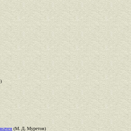
)
значен
(М. Д. Муретов)