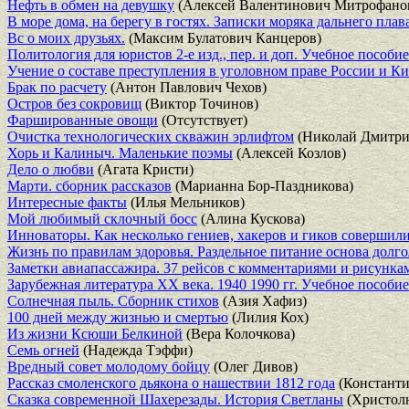
Нефть в обмен на девушку
(Алексей Валентинович Митрофано
В море дома, на берегу в гостях. Записки моряка дальнего плав
Вс о моих друзьях.
(Максим Булатович Канцеров)
Политология для юристов 2-е изд., пер. и доп. Учебное пособие
Учение о составе преступления в уголовном праве России и Ки
Брак по расчету
(Антон Павлович Чехов)
Остров без сокровищ
(Виктор Точинов)
Фаршированные овощи
(Отсутствует)
Очистка технологических скважин эрлифтом
(Николай Дмитри
Хорь и Калиныч. Маленькие поэмы
(Алексей Козлов)
Дело о любви
(Агата Кристи)
Марти. сборник рассказов
(Марианна Бор-Паздникова)
Интересные факты
(Илья Мельников)
Мой любимый склочный босс
(Алина Кускова)
Инноваторы. Как несколько гениев, хакеров и гиков соверши
Жизнь по правилам здоровья. Раздельное питание основа долго
Заметки авиапассажира. 37 рейсов с комментариями и рисунка
Зарубежная литература ХХ века. 1940 1990 гг. Учебное пособие
Солнечная пыль. Сборник стихов
(Азия Хафиз)
100 дней между жизнью и смертью
(Лилия Кох)
Из жизни Ксюши Белкиной
(Вера Колочкова)
Семь огней
(Надежда Тэффи)
Вредный совет молодому бойцу
(Олег Дивов)
Рассказ смоленского дьякона о нашествии 1812 года
(Константи
Сказка современной Шахерезады. История Светланы
(Христол