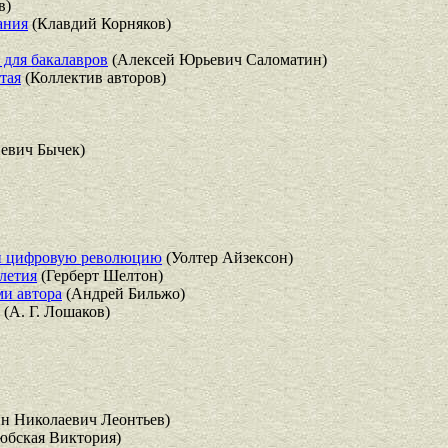
в)
ания
(Клавдий Корняков)
 для бакалавров
(Алексей Юрьевич Саломатин)
тая
(Коллектив авторов)
евич Бычек)
ли цифровую революцию
(Уолтер Айзексон)
летия
(Герберт Шелтон)
ми автора
(Андрей Бильжо)
(А. Г. Лошаков)
н Николаевич Леонтьев)
юбская Виктория)