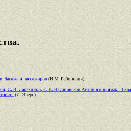
ства.
в, багажа и пассажиров
(И.М. Рабинович)
й, С. В. Ларькиной, Е. В. Насоновской Английский язык . 3 кла
стории.
(И. Эверс)