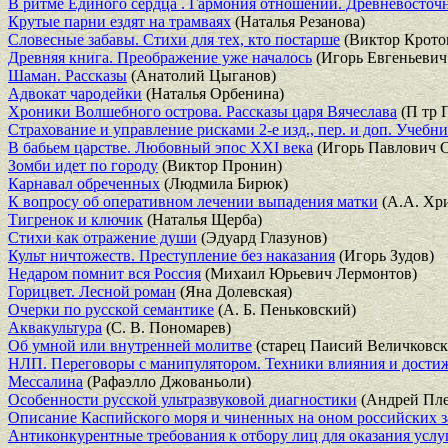
В ритме Единого сердца . Гармония отношений. Древневосточ
Крутые парни ездят на трамваях
(Наталья Резанова)
Словесные забавы. Стихи для тех, кто постарше
(Виктор Крото
Древняя книга. Преображение уже началось
(Игорь Евгеньевич
Шаман. Рассказы
(Анатолий Цыганов)
Адвокат чародейки
(Наталья Орбенина)
Хроники Волшебного острова. Рассказы царя Вячеслава
(П тр 
Страхование и управление рисками 2-е изд., пер. и доп. Учебн
В бабьем царстве. Любовный эпос XXI века
(Игорь Павлович С
Зомби идет по городу
(Виктор Пронин)
Карнавал обреченных
(Людмила Бирюк)
К вопросу об оперативном лечении выпадения матки
(А.А. Хр
Тигренок и ключик
(Наталья Щерба)
Стихи как отражение души
(Эдуард Глазунов)
Культ ничтожеств. Преступление без наказания
(Игорь Зудов)
Недаром помнит вся Россия
(Михаил Юрьевич Лермонтов)
Горицвет. Лесной роман
(Яна Долевская)
Очерки по русской семантике
(А. Б. Пеньковский)
Аквакультура
(С. В. Пономарев)
Об умной или внутренней молитве
(старец Паисий Величковск
НЛП. Переговоры с манипулятором. Техники влияния и дости
Мессалина
(Рафаэлло Джованьоли)
Особенности русской ультразвуковой диагностики
(Андрей Пле
Описание Каспийского моря и чиненных на оном российских 
Антиконкурентные требования к отбору лиц для оказания усл