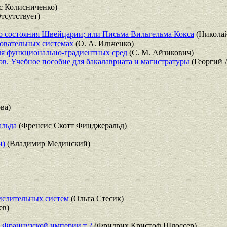
с Колисниченко)
тсутствует)
о состояния Швейцарии; или Письма Вильгельма Кокса
(Никола
овательных системах
(О. А. Ильченко)
я функционально-градиентных сред
(С. М. Айзикович)
в. Учебное пособие для бакалавриата и магистратуры
(Георгий 
ва)
альда
(Френсис Скотт Фицджеральд)
и)
(Владимир Мединский)
ислительных систем
(Ольга Стесик)
ев)
я Французской империи т.2
(Фридрих Кристоф Шлоссер)