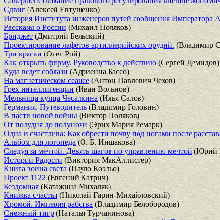
Совершенствование правового регулирования внешнеэкономиче
Сдвиг
(Алексей Евтушенко)
История Института инженеров путей сообщения Императора Але
Рассказы о России
(Михаил Поляков)
Бриджет
(Дмитрий Бельский)
Проектирование лафетов артиллерийских орудий.
(Владимир С
Три краски
(Олег Рой)
Как открыть фирму. Руководство к действию
(Сергей Демидов)
Куда ведет соблазн
(Адриенна Бассо)
На магнетическом сеансе
(Антон Павлович Чехов)
Грех интеллигенции
(Иван Вольнов)
Мельница купца Чесалкина
(Илья Салов)
Германия. Путеводитель
(Владимир Головин)
В пасти новой войны
(Виктор Поляков)
От полудня до полуночи
(Эрих Мария Ремарк)
Одна и счастлива: Как обрести почву под ногами после расстав
Альбом для логопеда
(О. Б. Иншакова)
Следуя за мечтой. Девять шагов по управлению мечтой
(Юрий 
Истории Радости
(Виктория МакАллистер)
Книга воина света
(Пауло Коэльо)
Проект 1122
(Евгений Катрич)
Бездомная
(Катажина Михаляк)
Книжка счастья
(Николай Гарин-Михайловский)
Хромой. Империя рабства
(Владимир Белобородов)
Снежный тигр
(Наталья Турчанинова)