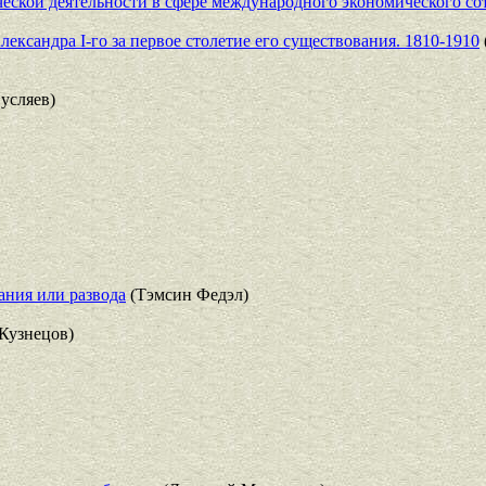
ской деятельности в сфере международного экономического со
ксандра I-го за первое столетие его существования. 1810-1910
усляев)
ания или развода
(Тэмсин Федэл)
Кузнецов)