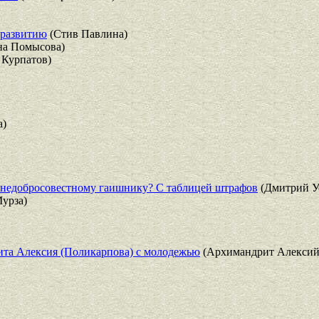
 развитию
(Стив Павлина)
на Помысова)
Курпатов)
а)
ь недобросовестному гаишнику? С таблицей штрафов
(Дмитрий У
урза)
ита Алексия (Поликарпова) с молодежью
(Архимандрит Алексий