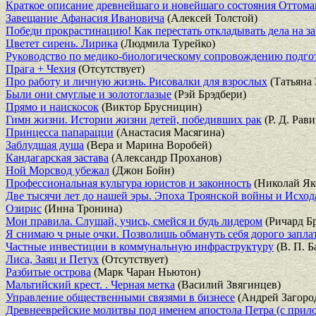
Краткое описание древнейшаго и новейшаго состояния Оттом
Завещание Афанасия Ивановича
(Алексей Толстой)
Победи прокрастинацию! Как перестать откладывать дела на за
Цветет сирень. Лирика
(Людмила Турейко)
Руководство по медико-биологическому сопровождению подгот
Прага + Чехия
(Отсутствует)
Про работу и личную жизнь. Рисовалки для взрослых
(Татьяна 
Были они смуглые и золотоглазые
(Рэй Брэдбери)
Прямо и наискосок
(Виктор Брусницин)
Гимн жизни. Истории жизни детей, победивших рак
(Р. Д. Рави
Принцесса папарацци
(Анастасия Масягина)
Заблудшая душа
(Вера и Марина Воробей)
Кандагарская застава
(Александр Проханов)
Ной Морсвод убежал
(Джон Бойн)
Профессиональная культура юристов и законность
(Николай Як
Две тысячи лет до нашей эры. Эпоха Троянской войны и Исход
Озирис
(Инна Тронина)
Мои правила. Слушай, учись, смейся и будь лидером
(Ричард Б
Я снимаю ч рные очки. Позволишь обмануть себя дорого запл
Частные инвестиции в коммунальную инфраструктуру
(В. П. Б
Лиса, Заяц и Петух
(Отсутствует)
Разбитые острова
(Марк Чаран Ньютон)
Мальтийский крест. . Черная метка
(Василий Звягинцев)
Управление общественными связями в бизнесе
(Андрей Загоро
Древнееврейские молитвы под именем апостола Петра (с прило