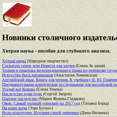
Новинки столичного издатель
Хитрая наука - пособие для глубокого анализа.
Хитрая наука
(Народное творчество)
Сосватать героя, или Невеста для злодея
(Елена Зв здная)
Теория и практика железнодорожного права по перевозке грузо
Искусство быть напарником
(Анастасия Левковская)
Английский язык. Книга для чтения. К учебнику Н. Ю. Горячево
Предварительные критические исследования для российской и
Угадай-ка! Корова
(Елена Ульева)
Наследство хуже пули
(Сергей Зверев)
Царское наследство
(Мария Жукова-Гладкова)
Овен. Самый полный гороскоп на 2017 год
(Татьяна Борщ)
На краю ночи
(Эзра Бускис)
Ноль пополудни. История одной девчонки
(Даша Ивлиева)