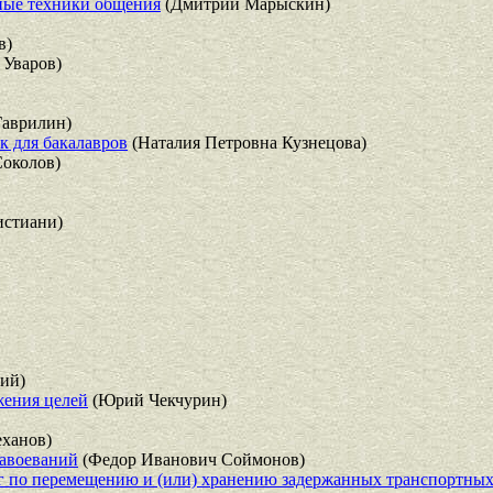
ные техники общения
(Дмитрий Марыскин)
в)
 Уваров)
Гаврилин)
ик для бакалавров
(Наталия Петровна Кузнецова)
околов)
истиани)
ий)
жения целей
(Юрий Чекчурин)
ханов)
завоеваний
(Федор Иванович Соймонов)
уг по перемещению и (или) хранению задержанных транспортных