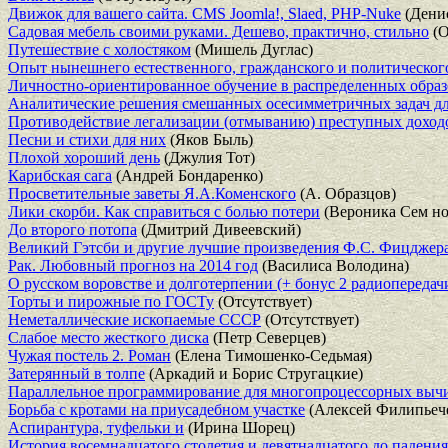
Движок для вашего сайта. CMS Joomla!, Slaed, PHP-Nuke
(Дени
Садовая мебель своими руками. Дешево, практично, стильно
(О
Путешествие с холостяком
(Мишель Дуглас)
Опыт нынешнего естественного, гражданского и политическог
Личностно-ориентированное обучение в распределенных образ
Аналитические решения смешанных осесимметричных задач дл
Противодействие легализации (отмыванию) преступных доходо
Песни и стихи для них
(Яков Быль)
Плохой хороший день
(Джулия Тот)
Карибская сага
(Андрей Бондаренко)
Просветительные заветы Я.А.Коменского
(А. Образцов)
Лики скорби. Как справиться с болью потери
(Вероника Сем но
До второго потопа
(Дмитрий Дивеевский)
Великий Гэтсби и другие лучшие произведения Ф.С. Фицджер
Рак. Любовный прогноз на 2014 год
(Василиса Володина)
О русском воровстве и долготерпении (+ бонус 2 радиопередач
Торты и пирожные по ГОСТу
(Отсутствует)
Неметаллические ископаемые СССР
(Отсутствует)
Слабое место жесткого диска
(Петр Северцев)
Чужая постель 2. Роман
(Елена Тимошенко-Седьмая)
Затерянный в толпе
(Аркадий и Борис Стругацкие)
Параллельное программирование для многопроцессорных выч
Борьба с кротами на приусадебном участке
(Алексей Филипьеч
Аспирантура, туфельки и
(Ирина Шорец)
История восемнадцатого столетия и девятнадцатого до падени