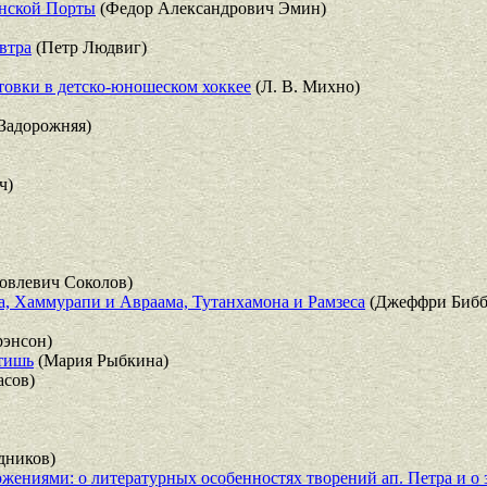
анской Порты
(Федор Александрович Эмин)
втра
(Петр Людвиг)
овки в детско-юношеском хоккее
(Л. В. Михно)
Задорожняя)
ч)
овлевич Соколов)
а, Хаммурапи и Авраама, Тутанхамона и Рамзеса
(Джеффри Бибб
рэнсон)
атишь
(Мария Рыбкина)
асов)
дников)
жениями: о литературных особенностях творений ап. Петра и о 