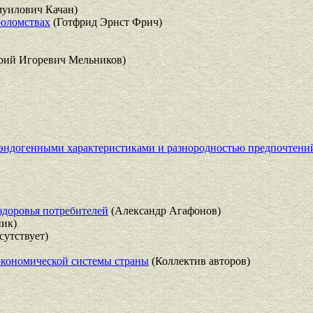
уилович Качан)
роломствах
(Готфрид Эрнст Фрич)
рий Игоревич Мельников)
эндогенными характеристиками и разнородностью предпочтений
 здоровья потребителей
(Александр Агафонов)
ик)
сутствует)
экономической системы страны
(Коллектив авторов)