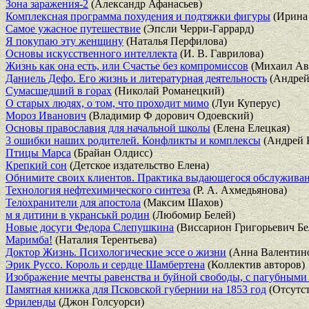
Зона заражения-2
(Александр Афанасьев)
Комплексная программа похудения и подтяжки фигуры
(Ирина 
Самое ужасное путешествие
(Эпсли Черри-Гаррард)
Я покупаю эту женщину
(Наталья Перфилова)
Основы искусственного интеллекта
(И. В. Гаврилова)
Жизнь как она есть, или Счастье без компромиссов
(Михаил Ав
Даниель Дефо. Его жизнь и литературная деятельность
(Андрей
Сумасшедший в горах
(Николай Романецкий)
О старых людях, о том, что проходит мимо
(Луи Куперус)
Мороз Иванович
(Владимир Ф дорович Одоевский)
Основы православия для начальной школы
(Елена Елецкая)
3 ошибки наших родителей. Конфликты и комплексы
(Андрей 
Птицы Марса
(Брайан Олдисс)
Крепкий сон
(Детское издательство Елена)
Обнимите своих клиентов. Практика выдающегося обслужива
Технология нефтехимического синтеза
(Р. А. Ахмедьянова)
Телохранители для апостола
(Максим Шахов)
м я дитини в укранськй родин
(Любомир Белей)
Новые досуги Федора Слепушкина
(Виссарион Григорьевич Б
Маримба!
(Наталия Терентьева)
Доктор Жизнь. Психологические эссе о жизни
(Анна Валентино
Эрик Руссо. Король и сердце Шамбертена
(Коллектив авторов)
Изображение мечты равенства и буйной свободы, с пагубными
Памятная книжка для Псковской губернии на 1853 год
(Отсутст
Фриленды
(Джон Голсуорси)