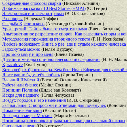
Современные способы сварки
(Николай Алешин)
Любимые рассказы / 10 Best Stories (+MP3)
(О. Генри)
Электроожоги и электротравма
(В. О. Сидельников)
Разговоры
(Надежда Тэффи)
Свадьба Кречинского
(Александр Сухово-Кобылин)
Урок третий: Тайны бывают смертельными
(Елена Зв здная)
Альтернативное разрешение споров. Как разрешать споры и ко
Методология порождения вторичного текста
(Г. И. Исенбаева)
Любовь побеждает: Книга о рае, аде и судьбе каждого человека
Задохнуться можно
(Пелам Вудхаус)
Про мою маму и про меня
(Елена Исаева)
Дизайн и методы социологического исследования
(Н. Н. Малик
Крысоlove
(Ева Пунш)
Кот в ребрах бронтозавра. Кем был Иван Ефремов для русской 
Я все равно буду тебя любить
(Ирина Тюрина)
Василий Шуйский
(Василий Осипович Ключевский)
Работа или бизнес
(Майкл Соснин)
Принцип Полины
(Дидье ван Ковеларт)
Искра для падшего
(Юлия Чепухова)
Воздух городов и его изменения
(И. В. Смирнова)
Заячьи лапы. С вопросами и ответами для почемучек
(Констант
Покорение Эривани
(Василий Потто)
Легенды и мифы Москвы
(Мария Бережная)
Пословицы, поговорки, крылатые слова: для начальной школы
Сигнальное дело
(Отсутствует)