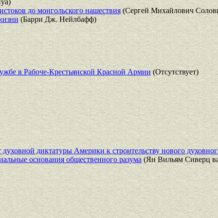
уа)
истоков до монгольского нашествия
(Сергей Михайлович Соловь
 жизни
(Барри Дж. Нейлбафф)
лужбе в Рабоче-Крестьянской Красной Армии
(Отсутствует)
т духовной диктатуры Америки к строительству нового духовног
иальные основания общественного разума
(Ян Вильям Сиверц ва