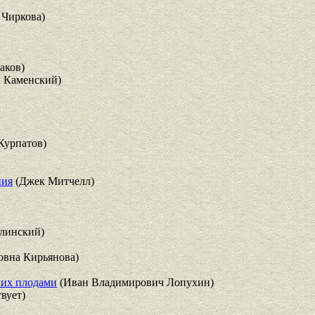
Чиркова)
аков)
 Каменский)
Курпатов)
ния
(Джек Митчелл)
елинский)
вна Кирьянова)
 их плодами
(Иван Владимирович Лопухин)
вует)