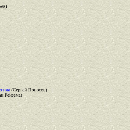
ев)
о пла
(Сергей Поносов)
н Рейзема)