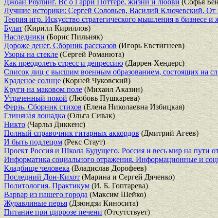
Джоан Роулинг. Вс о Гарри Поттере, жизни и любви
(Софья Бен
Лучшие историки: Сергей Соловьев, Василий Ключевский. От 
Теория игр. Искусство стратегического мышления в бизнесе и
Булат
(Кирилл Кириллов)
Наследники
(Борис Пильняк)
Дороже денег. Сборник рассказов
(Игорь Евстигнеев)
Узоры на стекле
(Сергей Романюта)
Как преодолеть стресс и депрессию
(Даррен Хендерс)
Список лиц с высшим военным образованием, состоящих на с
Краденое солнце
(Корней Чуковский)
Круги на маковом поле
(Михаил Аказин)
Утраченный покой
(Любовь Пушкарева)
Ферзь. Сборник стихов
(Елена Николаевна Избицкая)
Глиняная лошадка
(Ольга Сивак)
Никто
(Чарльз Диккенс)
Полный справочник гитарных аккордов
(Дмитрий Агеев)
И быть подлецом
(Рекс Стаут)
Проект Россия и Школа Будущего. Россия и весь мир на пути о
Информатика социального отражения. Информационные и соц
Кладбище человека
(Владислав Дорофеев)
Последний Дон-Кихот
(Марина и Сергей Дяченко)
Политология. Практикум
(И. Б. Гоптарева)
Варвар из нашего города
(Максим Шейко)
Журавлиные перья
(Дзюндзи Киносита)
Питание при циррозе печени
(Отсутствует)