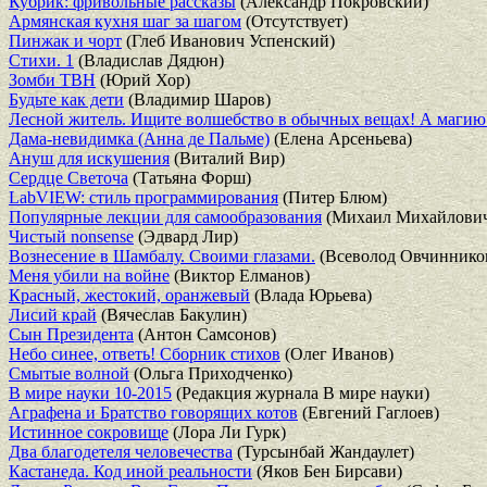
Кубрик: фривольные рассказы
(Александр Покровский)
Армянская кухня шаг за шагом
(Отсутствует)
Пинжак и чорт
(Глеб Иванович Успенский)
Cтихи. 1
(Владислав Дядюн)
Зомби ТВН
(Юрий Хор)
Будьте как дети
(Владимир Шаров)
Лесной житель. Ищите волшебство в обычных вещах! А магию 
Дама-невидимка (Анна де Пальме)
(Елена Арсеньева)
Ануш для искушения
(Виталий Вир)
Сердце Светоча
(Татьяна Форш)
LabVIEW: стиль программирования
(Питер Блюм)
Популярные лекции для самообразования
(Михаил Михайлови
Чистый nonsense
(Эдвард Лир)
Вознесение в Шамбалу. Своими глазами.
(Всеволод Овчиннико
Меня убили на войне
(Виктор Елманов)
Красный, жестокий, оранжевый
(Влада Юрьева)
Лисий край
(Вячеслав Бакулин)
Сын Президента
(Антон Самсонов)
Небо синее, ответь! Сборник стихов
(Олег Иванов)
Смытые волной
(Ольга Приходченко)
В мире науки 10-2015
(Редакция журнала В мире науки)
Аграфена и Братство говорящих котов
(Евгений Гаглоев)
Истинное сокровище
(Лора Ли Гурк)
Два благодетеля человечества
(Турсынбай Жандаулет)
Кастанеда. Код иной реальности
(Яков Бен Бирсави)