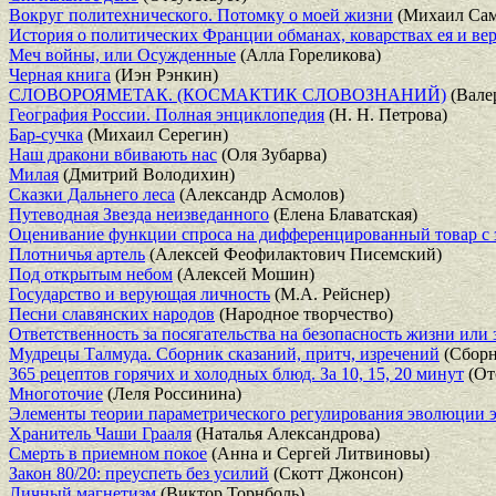
Вокруг политехнического. Потомку о моей жизни
(Михаил Сам
История о политических Франции обманах, коварствах ея и ве
Меч войны, или Осужденные
(Алла Гореликова)
Черная книга
(Иэн Рэнкин)
СЛОВОРОЯМЕТАК. (КОСМАКТИК СЛОВОЗНАНИЙ)
(Вале
География России. Полная энциклопедия
(Н. Н. Петрова)
Бар-сучка
(Михаил Серегин)
Наш дракони вбивають нас
(Оля Зубарва)
Милая
(Дмитрий Володихин)
Сказки Дальнего леса
(Александр Асмолов)
Путеводная Звезда неизведанного
(Елена Блаватская)
Оценивание функции спроса на дифференцированный товар с 
Плотничья артель
(Алексей Феофилактович Писемский)
Под открытым небом
(Алексей Мошин)
Государство и верующая личность
(М.А. Рейснер)
Песни славянских народов
(Народное творчество)
Ответственность за посягательства на безопасность жизни или
Мудрецы Талмуда. Сборник сказаний, притч, изречений
(Сборн
365 рецептов горячих и холодных блюд. За 10, 15, 20 минут
(От
Многоточие
(Леля Россинина)
Элементы теории параметрического регулирования эволюции 
Хранитель Чаши Грааля
(Наталья Александрова)
Смерть в приемном покое
(Анна и Сергей Литвиновы)
Закон 80/20: преуспеть без усилий
(Скотт Джонсон)
Личный магнетизм
(Виктор Торнболь)