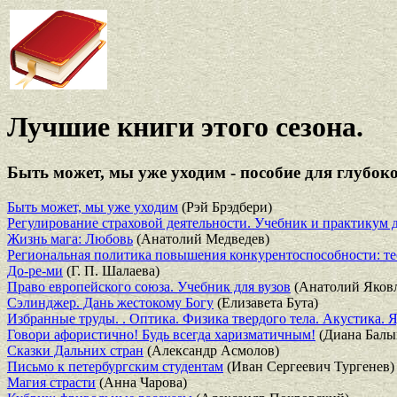
Лучшие книги этого сезона.
Быть может, мы уже уходим - пособие для глубоко
Быть может, мы уже уходим
(Рэй Брэдбери)
Регулирование страховой деятельности. Учебник и практикум 
Жизнь мага: Любовь
(Анатолий Медведев)
Региональная политика повышения конкурентоспособности: т
До-ре-ми
(Г. П. Шалаева)
Право европейского союза. Учебник для вузов
(Анатолий Яковл
Сэлинджер. Дань жестокому Богу
(Елизавета Бута)
Избранные труды. . Оптика. Физика твердого тела. Акустика. 
Говори афористично! Будь всегда харизматичным!
(Диана Балы
Сказки Дальних стран
(Александр Асмолов)
Письмо к петербургским студентам
(Иван Сергеевич Тургенев)
Магия страсти
(Анна Чарова)