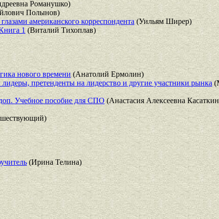
дреевна Романушко)
йлович Полынов)
глазами американского корреспондента
(Уильям Ширер)
Книга 1
(Виталий Тихоплав)
огика нового времени
(Анатолий Ермолин)
 лидеры, претенденты на лидерство и другие участники рынка
(
 доп. Учебное пособие для СПО
(Анастасия Алексеевна Касаткин
ешествующий)
оучитель
(Ирина Телина)