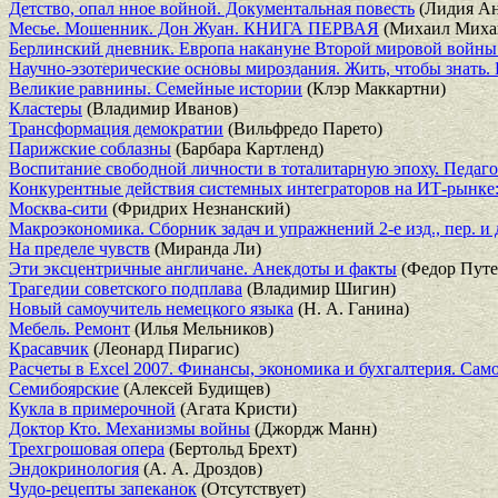
Детство, опал нное войной. Документальная повесть
(Лидия Ан
Месье. Мошенник. Дон Жуан. КНИГА ПЕРВАЯ
(Михаил Миха
Берлинский дневник. Европа накануне Второй мировой войны 
Научно-эзотерические основы мироздания. Жить, чтобы знать. 
Великие равнины. Семейные истории
(Клэр Маккартни)
Кластеры
(Владимир Иванов)
Трансформация демократии
(Вильфредо Парето)
Парижские соблазны
(Барбара Картленд)
Воспитание свободной личности в тоталитарную эпоху. Педаг
Конкурентные действия системных интеграторов на ИТ-рынке:
Москва-сити
(Фридрих Незнанский)
Макроэкономика. Сборник задач и упражнений 2-е изд., пер. и
На пределе чувств
(Миранда Ли)
Эти эксцентричные англичане. Анекдоты и факты
(Федор Пут
Трагедии советского подплава
(Владимир Шигин)
Новый самоучитель немецкого языка
(Н. А. Ганина)
Мебель. Ремонт
(Илья Мельников)
Красавчик
(Леонард Пирагис)
Расчеты в Excel 2007. Финансы, экономика и бухгалтерия. Сам
Семибоярские
(Алексей Будищев)
Кукла в примерочной
(Агата Кристи)
Доктор Кто. Механизмы войны
(Джордж Манн)
Трехгрошовая опера
(Бертольд Брехт)
Эндокринология
(А. А. Дроздов)
Чудо-рецепты запеканок
(Отсутствует)