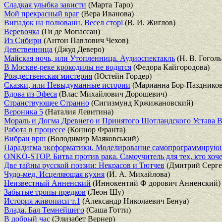
Сладкая улыбка зависти
(Марта Таро)
Мой прекрасный враг
(Вера Иванова)
Випадок на полюванн. Весел сторi
(В. И. Жиглов)
Веревочка
(Ги де Мопассан)
Из Сибири
(Антон Павлович Чехов)
Девственница
(Джуд Деверо)
Майская ночь, или Утопленница. Аудиоспектакль
(Н. В. Гоголь
В Москве-реке крокодилы не водятся
(Федора Кайгородова)
Рождественская мистерия
(Юстейн Гордер)
Сказки, или Невыдуманные истории
(Марианна Бор-Паздников
Вдова из Эфеса
(Влас Михайлович Дорошевич)
Странствующее Странно
(Сигизмунд Кржижановский)
Вероника 5
(Наталия Левитина)
Мораль и Догма Древнего и Принятого Шотландского Устава 
Работа в процессе
(Коннор Франта)
Вибран врш
(Володимир Маяковський)
Парадигма эксформатики. Моделирование самопрограммирующ
ONKO-STOP. Битва против рака. Самоучитель для тех, кто хоче
Две тайны русской поэзии: Некрасов и Тютчев
(Дмитрий Серге
Чудо-мед. Исцеляющая кухня
(И. А. Михайлова)
Неизвестный Анненский
(Иннокентий Ф дорович Анненский)
Забытые тропы предков
(Леон Шу)
История живописи т.1
(Александр Николаевич Бенуа)
Влада. Бал Темнейшего
(Саша Готти)
В добрый час
(Элизабет Вернер)