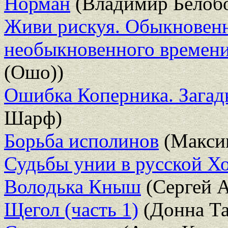
Норман
(Владимир Белоб
Живи рискуя. Обыкновенн
необыкновенного времен
(Ошо))
Ошибка Коперника. Загад
Шарф)
Борьба исполинов
(Макси
Судьбы унии в русской Х
Володька Кныш
(Сергей А
Щегол (часть 1)
(Донна Та