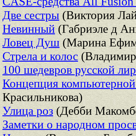
CASE-средства All Fusion
Две сестры
(Виктория Лай
Невинный
(Габриэле д А
Ловец Душ
(Марина Ефи
Стрела и колос
(Владимир
100 шедевров русской ли
Концепция компьютерной
Красильникова)
Улица роз
(Дебби Макомб
Заметки о народном прос