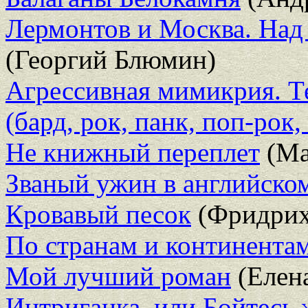
Лермонтов и Москва. Над
(Георгий Блюмин)
Агрессивная мимикрия. Т
(бард, рок, панк, поп-рок,
Не книжный переплет
(Ма
Званый ужин в английском
Кровавый песок
(Фридрих
По странам и континента
Мой лучший роман
(Елена
Интриганка, или Бойтесь