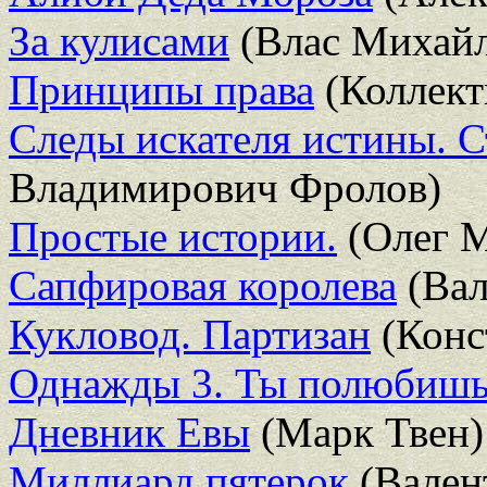
За кулисами
(Влас Михай
Принципы права
(Коллект
Следы искателя истины. С
Владимирович Фролов)
Простые истории.
(Олег М
Сапфировая королева
(Вал
Кукловод. Партизан
(Конс
Однажды 3. Ты полюбишь
Дневник Евы
(Марк Твен)
Миллиард пятерок
(Вален