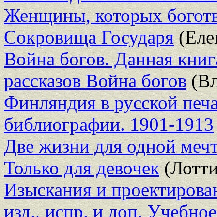
Женщины, которых богот
Сокровища Государя
(Еле
Война богов. Данная книг
рассказов Война богов
(Вл
Финляндия в русской печ
библиографии. 1901-1913
Две жизни для одной меч
Только для девочек
(Лотти
Изыскания и проектирова
изд., испр. и доп. Учебно