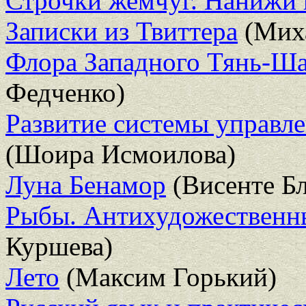
Строчки жемчуг. Нанижи 
Записки из Твиттера
(Миха
Флора Западного Тянь-Ш
Федченко)
Развитие системы управле
(Шоира Исмоилова)
Луна Бенамор
(Висенте Бл
Рыбы. Антихудожественн
Куршева)
Лето
(Максим Горький)