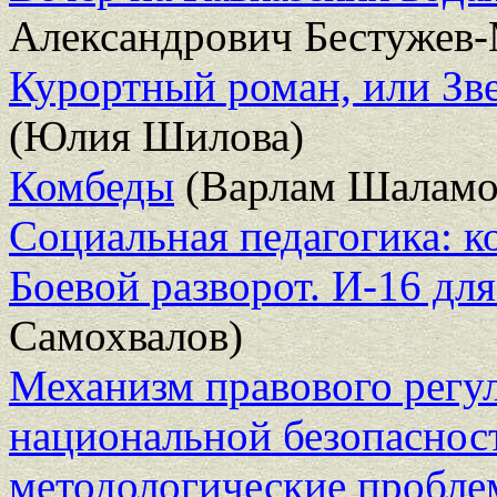
Александрович Бестужев
Курортный роман, или Зве
(Юлия Шилова)
Комбеды
(Варлам Шаламо
Социальная педагогика: к
Боевой разворот. И-16 дл
Самохвалов)
Механизм правового регу
национальной безопасност
методологические пробле