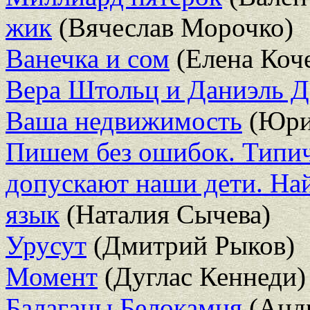
жик
(Вячеслав Морочко)
Ванечка и сом
(Елена Коч
Вера Штольц и Даниэль 
Ваша недвижимость
(Юри
Пишем без ошибок. Типи
допускают наши дети. Най
язык
(Наталия Сычева)
Урусут
(Дмитрий Рыков)
Момент
(Дуглас Кеннеди)
Балаганы Белокамня
(Анд