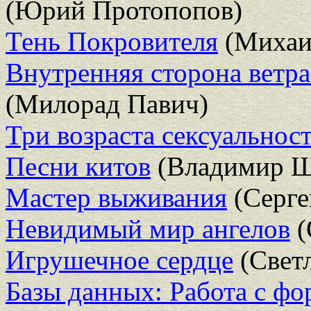
(Юрий Протопопов)
Тень Покровителя
(Михаи
Внутренняя сторона ветра
(Милорад Павич)
Три возраста сексуальнос
Песни китов
(Владимир Ш
Мастер выживания
(Серге
Невидимый мир ангелов
(
Игрушечное сердце
(Свет
Базы данных: Работа с ф