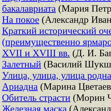
бакалавриата
(Мария Петр
На покое
(Александр Иван
Краткий исторический оч
(преимущественно ярмаро
XVII и XVIII вв.
(Д. И. Ба
Залетный
(Василий Шукш
Улица, улица, улица родн
Ариадна
(Марина Цветаев
Обитель страсти
(Морин Ч
Железная маска
(Алексан