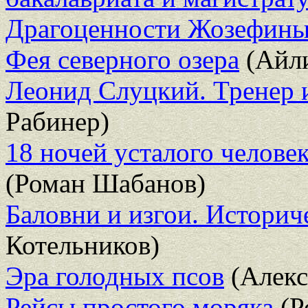
Драгоценности Жозефин
Фея северного озера
(Айл
Леонид Слуцкий. Тренер и
Рабинер)
18 ночей усталого челове
(Роман Шабанов)
Баловни и изгои. Историч
Котельников)
Эра голодных псов
(Алекс
Рейсы простого моряка
(Р