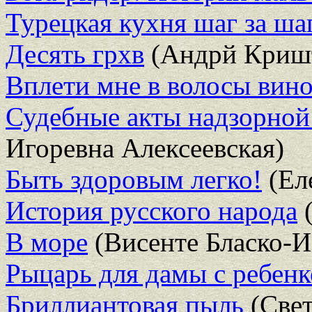
Турецкая кухня шаг за ша
Десять грхв
(Андрй Кришт
Вплети мне в волосы вино
Судебные акты надзорной
Игоревна Алексеевская)
Быть здоровым легко!
(Ел
История русского народа
(
В море
(Висенте Бласко-И
Рыцарь для дамы с ребен
Бриллиантовая пыль
(Свет