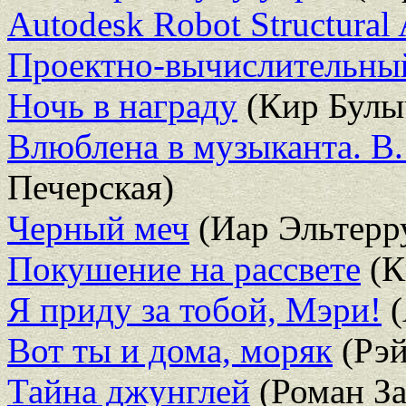
Autodesk Robot Structural A
Проектно-вычислительны
Ночь в награду
(Кир Булы
Влюблена в музыканта. В.
Печерская)
Черный меч
(Иар Эльтерр
Покушение на рассвете
(К
Я приду за тобой, Мэри!
(
Вот ты и дома, моряк
(Рэй
Тайна джунглей
(Роман За