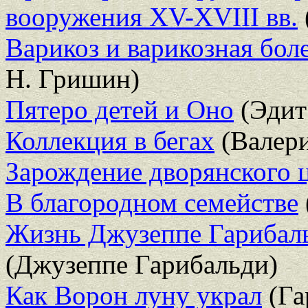
вооружения XV-XVIII вв.
Варикоз и варикозная бол
Н. Гришин)
Пятеро детей и Оно
(Эдит
Коллекция в бегах
(Валери
Зарождение дворянского 
В благородном семействе
Жизнь Джузеппе Гарибаль
(Джузеппе Гарибальди)
Как Ворон луну украл
(Га