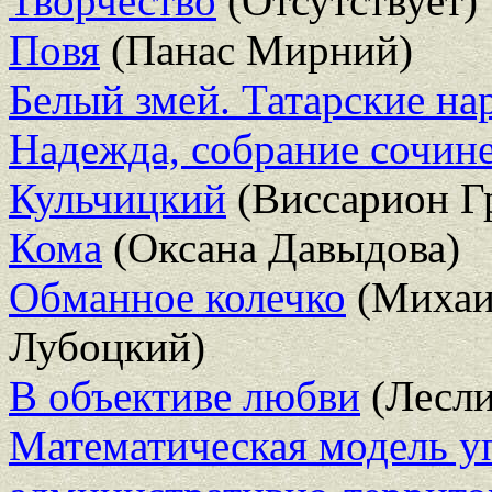
Творчество
(Отсутствует)
Повя
(Панас Мирний)
Белый змей. Татарские на
Надежда, собрание сочинен
Кульчицкий
(Виссарион Г
Кома
(Оксана Давыдова)
Обманное колечко
(Михаи
Лубоцкий)
В объективе любви
(Лесли
Математическая модель у