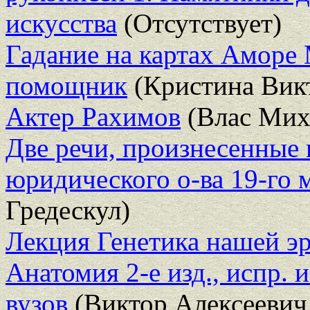
искусства
(Отсутствует)
Гадание на картах Аморе
помощник
(Кристина Вик
Актер Рахимов
(Влас Мих
Две речи, произнесенные 
юридического о-ва 19-го 
Гредескул)
Лекция Генетика нашей э
Анатомия 2-е изд., испр. 
вузов
(Виктор Алексеевич