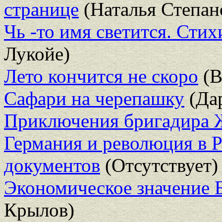
странице
(Наталья Степан
Чь -то имя светится. Стих
Лукойе)
Лето кончится не скоро
(В
Сафари на черепашку
(Да
Приключения бригадира 
Германия и революция в Р
документов
(Отсутствует)
Экономическое значение 
Крылов)