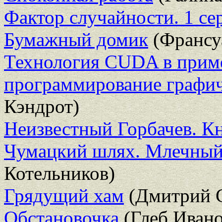
Фактор случайности. 1 се
Бумажный домик
(Франсу
Технология CUDA в приме
программирование графич
Кэндрот)
Неизвестный Горбачев. К
Чумацкий шлях. Млечный
Котельников)
Грядущий хам
(Дмитрий С
Обстановочка
(Глеб Ивано