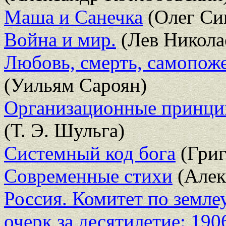
Маша и Санечка
(Олег Си
Война и мир.
(Лев Никола
Любовь, смерть, самопож
(Уильям Сароян)
Организационные принцип
(Т. Э. Шульга)
Системный код бога
(Григ
Современные стихи
(Алек
Россия. Комитет по земл
очерк за десятилетие: 190