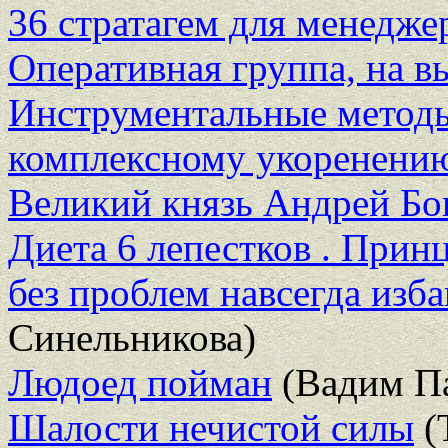
36 стратагем для менедже
Оперативная группа, на в
Инструментальные методы 
комплексному укоренени
Великий князь Андрей Б
Диета 6 лепестков . Прин
без проблем навсегда изба
Синельникова)
Людоед пойман
(Вадим П
Шалости нечистой силы
(