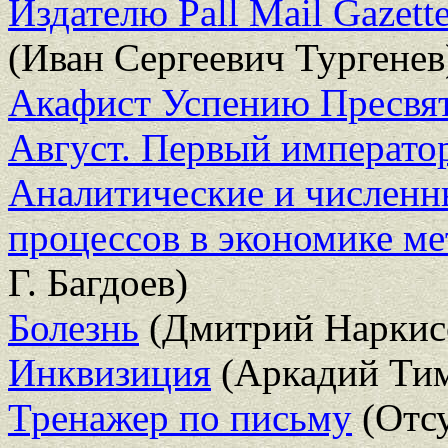
Издателю Pall Mail Gazette
(Иван Сергеевич Тургенев
Акафист Успению Пресвя
Август. Первый императо
Аналитические и численн
процессов в экономике м
Г. Багдоев)
Болезнь
(Дмитрий Наркис
Инквизиция
(Аркадий Тим
Тренажер по письму
(Отсу