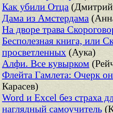
Как убили Отца
(Дмитрий
Дама из Амстердама
(Анн
На дворе трава Скорогово
Бесполезная книга, или С
просветленных
(Аука)
Алфи. Все кувырком
(Рейч
Флейта Гамлета: Очерк о
Карасев)
Word и Excel без страха 
наглядный самоучитель
(К