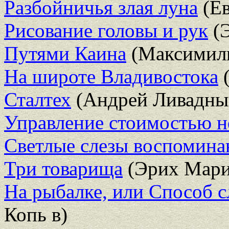
Разбойничья злая луна
(Ев
Рисование головы и рук
(
Путями Каина
(Максимили
На широте Владивостока
(
Сталтех
(Андрей Ливадны
Управление стоимостью 
Светлые слезы воспомина
Три товарища
(Эрих Мари
На рыбалке, или Способ 
Копь в)