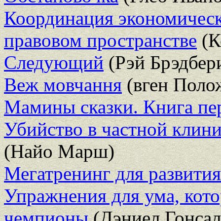
Координация экономическ
правовом пространстве
(К
Следующий
(Рэй Брэдбер
Веж мовчання
(вген Поло
Мамины сказки. Книга пе
Убийство в частной клини
(Найо Марш)
Мегатренинг для развития 
Упражнения для ума, кот
чемпионы
(Дэниел Гонсал