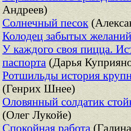
Андреев)
Солнечный песок
(Алекса
Колодец забытых желани
У каждого своя пицца. Ис
паспорта
(Дарья Куприяно
Ротшильды история круп
(Генрих Шнее)
Оловянный солдатик стойк
(Олег Лукойе)
Спокойная работа
(Галина