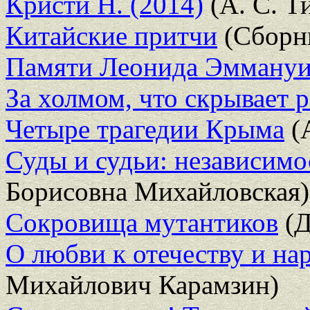
Кристи Н. (2014)
(А. С. Т
Китайские притчи
(Сборн
Памяти Леонида Эмману
За холмом, что скрывает р
Четыре трагедии Крыма
(
Суды и судьи: независимо
Борисовна Михайловская)
Сокровища мутантиков
(Д
О любви к отечеству и на
Михайлович Карамзин)