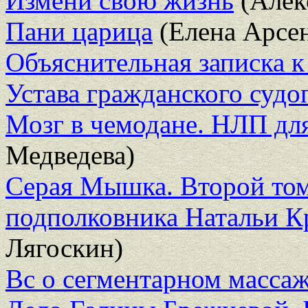
Измени свою жизнь
(Алек
Пани царица
(Елена Арсен
Объяснительная записка к
Устава гражданского судо
Мозг в чемодане. НЛП дл
Медведева)
Серая Мышка. Второй то
подполковника Натальи 
Лягоскин)
Вс о сегментарном масса