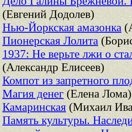
Дело Галины Брежневой. 
(Евгений Додолев)
Нью-Йоркская амазонка
(
Пионерская Лолита
(Бори
1937: Не верьте лжи о ста
(Александр Елисеев)
Компот из запретного пло
Магия денег
(Елена Лома)
Камаринская
(Михаил Ива
Память культуры. Наследи