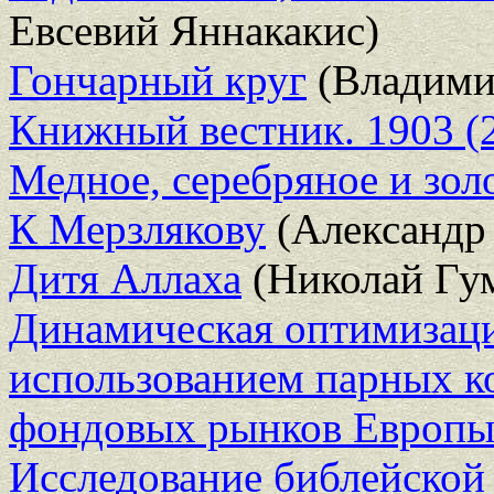
Евсевий Яннакакис)
Гончарный круг
(Владими
Книжный вестник. 1903 (2
Медное, серебряное и зол
К Мерзлякову
(Александр
Дитя Аллаха
(Николай Гу
Динамическая оптимизаци
использованием парных к
фондовых рынков Европ
Исследование библейской