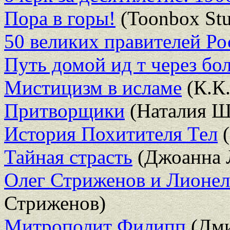
Пора в горы!
(Toonbox Stu
50 великих правителей Ро
Путь домой ид т через бол
Мистицизм в исламе
(К.К.
Притворщики
(Наталия Ш
История Похитителя Тел
(
Тайная страсть
(Джоанна 
Олег Стриженов и Лионел
Стриженов)
Митрополит Филипп
(Дми