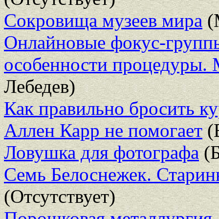
Сокровища музеев мира
(
Онлайновые фокус-группы
особенности процедуры.
Лебедев)
Как правильно бросить кур
Аллен Карр не помогает
(
Ловушка для фотографа
(Б
Семь Белоснежек. Старин
(Отсутствует)
Порошковая металлургия.