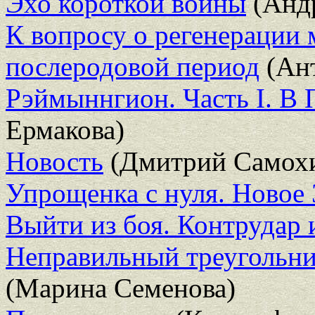
Эхо короткой войны
(Андр
К вопросу о регенерации 
послеродовой период
(Ант
Рэймыннгион. Часть I. В
Ермакова)
Новость
(Дмитрий Самох
Упрощенка с нуля. Новое 
Выйти из боя. Контрудар 
Неправильный треугольни
(Марина Семенова)