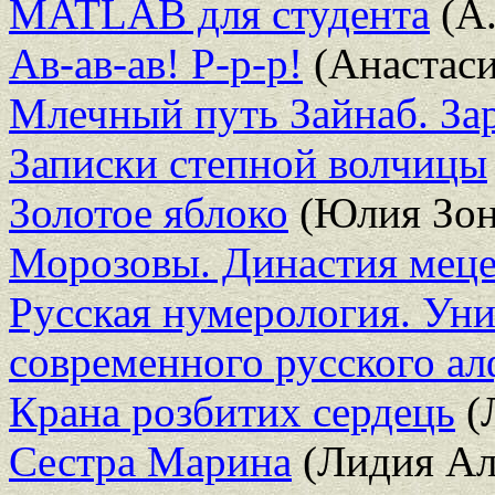
MATLAB для студента
(А.
Ав-ав-ав! Р-р-р!
(Анастаси
Млечный путь Зайнаб. Зар
Записки степной волчицы
Золотое яблоко
(Юлия Зон
Морозовы. Династия меце
Русская нумерология. Уни
современного русского ал
Крана розбитих сердець
(
Сестра Марина
(Лидия Ал