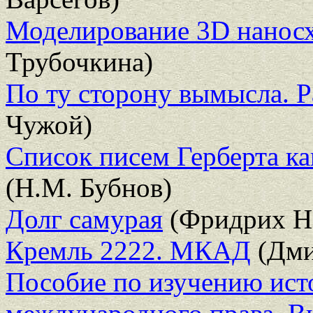
Моделирование 3D нанос
Трубочкина)
По ту сторону вымысла. Ра
Чужой)
Список писем Герберта ка
(Н.М. Бубнов)
Долг самурая
(Фридрих Н
Кремль 2222. МКАД
(Дми
Пособие по изучению ист