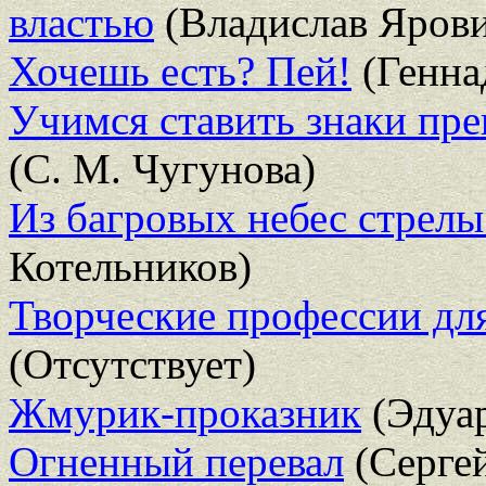
властью
(Владислав Яров
Хочешь есть? Пей!
(Генна
Учимся ставить знаки пр
(С. М. Чугунова)
Из багровых небес стрелы 
Котельников)
Творческие профессии дл
(Отсутствует)
Жмурик-проказник
(Эдуа
Огненный перевал
(Серге