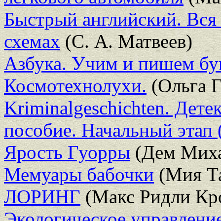
Быстрый английский. Вся 
схемах
(С. А. Матвеев)
Азбука. Учим и пишем б
Космотехнолухи.
(Ольга 
Kriminalgeschichten. Дет
пособие. Начальный этап 
Ярость Гуорры
(Дем Миха
Мемуары бабочки
(Мия Т
ЛОРИНГ
(Макс Ридли Кр
Экологическое управление