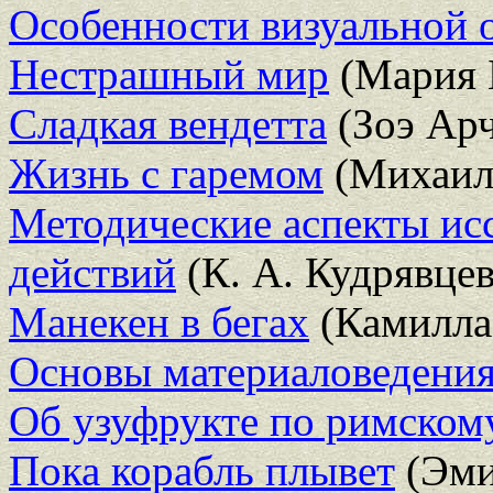
Особенности визуальной 
Нестрашный мир
(Мария 
Сладкая вендетта
(Зоэ Арч
Жизнь с гаремом
(Михаил
Методические аспекты ис
действий
(К. А. Кудрявцев
Манекен в бегах
(Камилла
Основы материаловедени
Об узуфрукте по римскому
Пока корабль плывет
(Эми