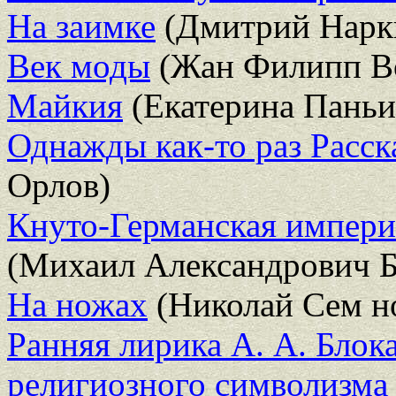
На заимке
(Дмитрий Нарк
Век моды
(Жан Филипп В
Майкия
(Екатерина Паньи
Однажды как-то раз Расск
Орлов)
Кнуто-Германская импери
(Михаил Александрович 
На ножах
(Николай Сем н
Ранняя лирика А. А. Блока
религиозного символизма