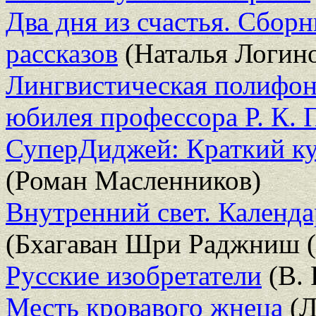
Два дня из счастья. Сбор
рассказов
(Наталья Логино
Лингвистическая полифони
юбилея профессора Р. К. 
СуперДиджей: Краткий кур
(Роман Масленников)
Внутренний свет. Календ
(Бхагаван Шри Раджниш 
Русские изобретатели
(В. 
Месть кровавого жнеца
(Л