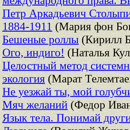
международного права. В
Петр Аркадьевич Столыпи
1884-1911
(Мария фон Бо
Бешеные роллы
(Кирилл Б
Ого, индиго!
(Наталья Кул
Целостный метод системн
экология
(Марат Телемтае
Не уезжай ты, мой голубч
Мяч желаний
(Федор Ива
Язык тела. Понимай други