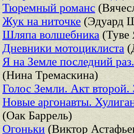
Тюремный романс
(Вячес
Жук на ниточке
(Эдуард 
Шляпа волшебника
(Туве 
Дневники мотоциклиста
(
Я на Земле последний раз
(Нина Тремаскина)
Голос Земли. Акт второй.
Новые аргонавты. Хулиган
(Оак Баррель)
Огоньки
(Виктор Астафье