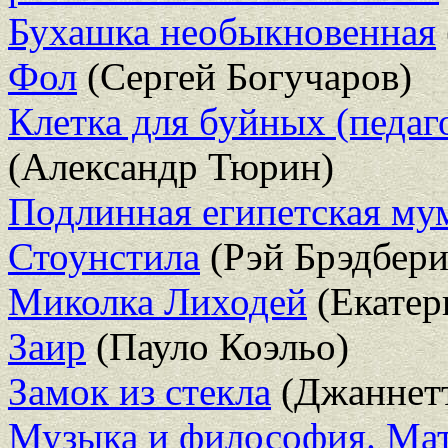
Бухашка необыкновенная
Фол
(Сергей Богучаров)
Клетка для буйных (педаг
(Александр Тюрин)
Подлинная египетская му
Стоунстила
(Рэй Брэдбери
Миколка Лиходей
(Екатер
Заир
(Пауло Коэльо)
Замок из стекла
(Джаннетт
Музыка и философия. Ма