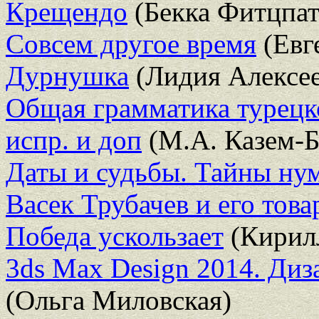
Крещендо
(Бекка Фитцпат
Совсем другое время
(Евг
Дурнушка
(Лидия Алексее
Общая грамматика турецко
испр. и доп
(М.А. Казем-Б
Даты и судьбы. Тайны ну
Васек Трубачев и его тов
Победа ускользает
(Кирил
3ds Max Design 2014. Диз
(Ольга Миловская)