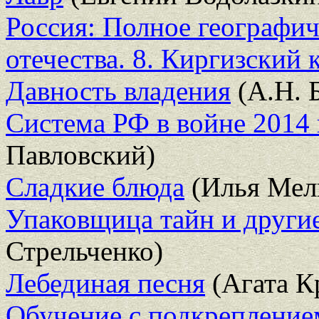
Россия: Полное географич
отечества. 8. Киргизский 
Давность владения
(А.Н. 
Система РФ в войне 2014 г
Павловский)
Сладкие блюда
(Илья Мел
Упаковщица тайн и други
Стрельченко)
Лебединая песня
(Агата К
Обучение с подкрепление