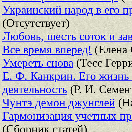
Украинский народ в его 
(Отсутствует)
Любовь, шесть соток и за
Все время вперед!
(Елена 
Умереть снова
(Тесс Герр
Е. Ф. Канкрин. Его жизнь
деятельность
(Р. И. Семен
Чунтэ демон джунглей
(На
Гармонизация учетных пр
(Сборник статей)