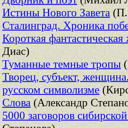
Истины Нового Завета
(П.
Сталинград. Хроника поб
Короткая фантастическая 
Диас)
Туманные темные тропы
(
Творец, субъект, женщина
русском символизме
(Кирс
Слова
(Александр Степан
5000 заговоров сибирско