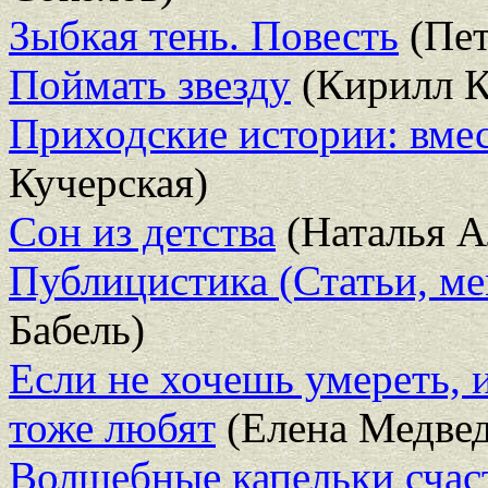
Зыбкая тень. Повесть
(Пет
Поймать звезду
(Кирилл К
Приходские истории: вме
Кучерская)
Сон из детства
(Наталья А
Публицистика (Статьи, м
Бабель)
Если не хочешь умереть, 
тоже любят
(Елена Медвед
Волшебные капельки счаст