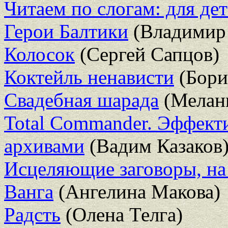
Читаем по слогам: для дет
Герои Балтики
(Владимир
Колосок
(Сергей Сапцов)
Коктейль ненависти
(Бори
Свадебная шарада
(Мелан
Total Commander. Эффекти
архивами
(Вадим Казаков
Исцеляющие заговоры, на 
Ванга
(Ангелина Макова)
Радсть
(Олена Телга)