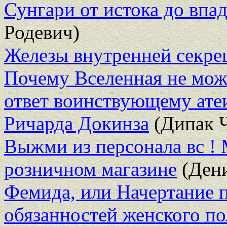
Сунгари от истока до впа
Родевич)
Железы внутренней секре
Почему Вселенная не мож
ответ воинствующему ате
Ричарда Докинза
(Дипак 
Выжми из персонала вс ! 
розничном магазине
(Дени
Фемида, или Начертание 
обязанностей женского по