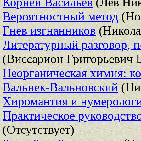
Корней Васильев
(Лев Ник
Вероятностный метод
(Но
Гнев изгнанников
(Никола
Литературный разговор, 
(Виссарион Григорьевич 
Неорганическая химия: к
Вальнек-Вальновский
(Ни
Хиромантия и нумерологи
Практическое руководств
(Отсутствует)