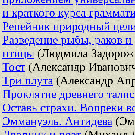
и краткого курса граммат
Репейник природный цели
Разведение рыбы, раков 
птицы
(Людмила Задорож
Тост
(Александр Иванови
Три плута
(Александр Апр
Проклятие древнего тали
Оставь страхи. Вопреки в
Эммануэль. Антидева
(Эм
Дворник и поэт
(Михаил 