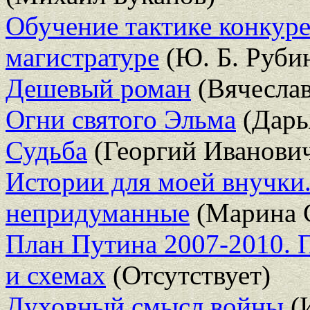
Обучение тактике конкур
магистратуре
(Ю. Б. Руби
Дешевый роман
(Вячеслав
Огни святого Эльма
(Дарь
Судьба
(Георгий Иванович
Истории для моей внучки
непридуманные
(Марина С
План Путина 2007-2010. 
и схемах
(Отсутствует)
Духовный смысл войны
(