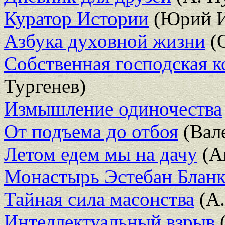
Куратор Истории
(Юрий И
Азбука духовной жизни
(О
Собственная господская к
Тургенев)
Измышление одиночества
От подъема до отбоя
(Вал
Летом едем мы на дачу
(А
Монастырь Эстебан Бланк
Тайная сила масонства
(А.
Интеллектуальный взрыв
(