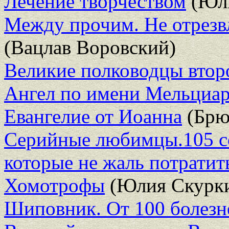
Лечение творчеством
(Юли
Между прочим. Не отрезвл
(Вацлав Воровский)
Великие полководцы втор
Ангел по имени Мельциа
Евангелие от Иоанна
(Брю
Серийные любимцы.105 со
которые не жаль потратит
Хомотрофы
(Юлия Скурк
Шиповник. От 100 болезн