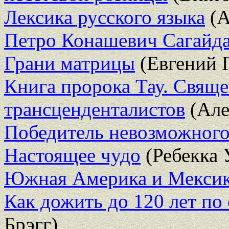
Лексика русского языка
(А
Петро Конашевич Сагайд
Грани матрицы
(Евгений 
Книга пророка Тау. Свящ
трансценденталистов
(Але
Победитель невозможног
Настоящее чудо
(Ребекка 
Южная Америка и Мексик
Как дожить до 120 лет по
Брэгг)