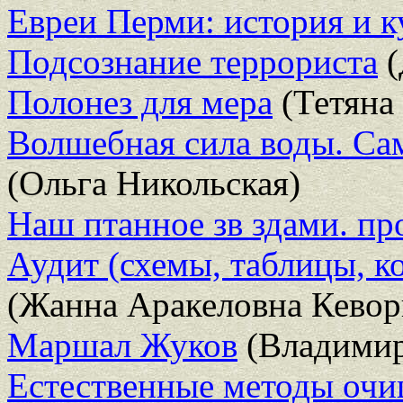
Евреи Перми: история и к
Подсознание террориста
(
Полонез для мера
(Тетяна
Волшебная сила воды. Са
(Ольга Никольская)
Наш птанное зв здами. пр
Аудит (схемы, таблицы, к
(Жанна Аракеловна Кевор
Маршал Жуков
(Владимир
Естественные методы очи