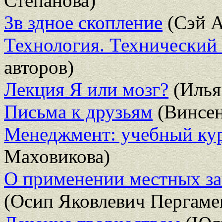
Степанова)
Зв здное скопление
(Сэй А
Технология. Технический 
авторов)
Лекция Я или мозг?
(Илья
Письма к друзьям
(Винсен
Менеджмент: учебный ку
Маховикова)
О применении местных за
(Осип Яковлевич Пергаме