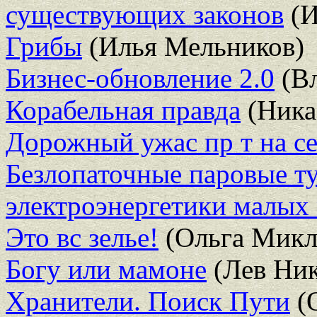
существующих законов
(И
Грибы
(Илья Мельников)
Бизнес-обновление 2.0
(Вл
Корабельная правда
(Ника
Дорожный ужас пр т на с
Безлопаточные паровые т
электроэнергетики малых
Это вс зелье!
(Ольга Микл
Богу или мамоне
(Лев Ник
Хранители. Поиск Пути
(О