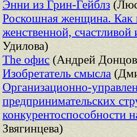
Энни из Грин-Гейблз
(Люс
Роскошная женщина. Как п
женственной, счастливой 
Удилова)
The офис
(Андрей Донцов
Изобретатель смысла
(Дми
Организационно-управле
предпринимательских стру
конкурентоспособности н
Звягинцева)