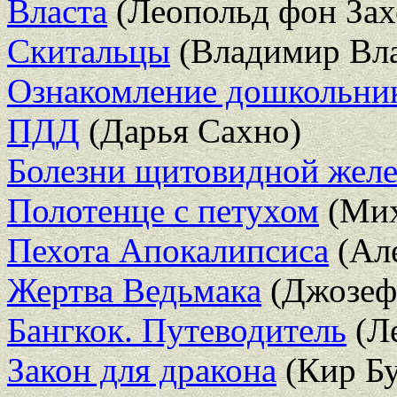
Власта
(Леопольд фон Зах
Скитальцы
(Владимир Вл
Ознакомление дошкольник
ПДД
(Дарья Сахно)
Болезни щитовидной жел
Полотенце с петухом
(Мих
Пехота Апокалипсиса
(Але
Жертва Ведьмака
(Джозеф
Бангкок. Путеводитель
(Л
Закон для дракона
(Кир Бу