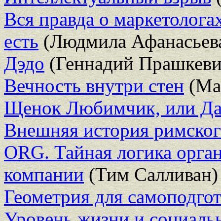
Вся правда о маркетолога
есть
(Людмила Афанасьев
Дэдо
(Геннадий Прашкеви
Вечность внутри стен
(Ма
Щенок Любимчик, или Да
Внешняя история римског
ORG. Тайная логика орга
компании
(Тим Салливан)
Геометрия для самоподгот
Уровень жизни и социаль