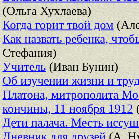
(Ольга Хухлаева)
Когда горит твой дом
(Але
Как назвать ребенка, чтоб
Стефания)
Учитель
(Иван Бунин)
Об изучении жизни и труд
Платона, митрополита Мос
кончины, 11 ноября 1912
(
Дети палача. Месть иссу
Дневник для друзей
(А. Н