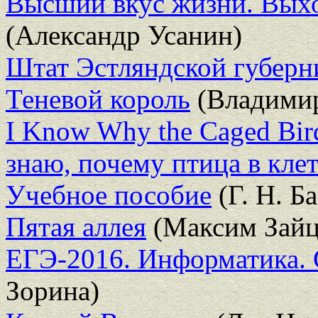
Высший вкус жизни. Выхо
(Александр Усанин)
Штат Эстляндской губерн
Теневой король
(Владимир
I Know Why the Caged Bird
знаю, почему птица в клет
Учебное пособие
(Г. Н. Б
Пятая аллея
(Максим Зайц
ЕГЭ-2016. Информатика. 
Зорина)