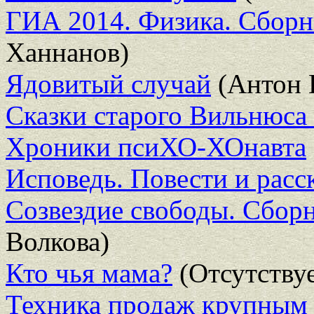
ГИА 2014. Физика. Cборни
Ханнанов)
Ядовитый случай
(Антон 
Сказки старого Вильнюса
Хроники псиХО-ХОнавта
Исповедь. Повести и расс
Созвездие свободы. Сбор
Волкова)
Кто чья мама?
(Отсутствуе
Техника продаж крупным 