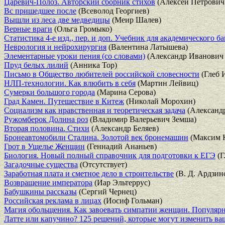
Царевич-Полоз. Авторский сборник стихов
(Алексей Петрович
Вс пришедшее после
(Всеволод Георгиев)
Вышли из леса две медведицы
(Меир Шалев)
Верные враги
(Ольга Громыко)
Статистика 4-е изд., пер. и доп. Учебник для академического б
Неврология и нейрохирургия
(Валентина Латышева)
Элементарные уроки пения (со словами)
(Александр Иванович
Пруд белых лилий
(Анника Тор)
Письмо в Общество любителей российской словесности
(Глеб 
НЛП-технологии. Как влюбить в себя
(Мартин Лейвиц)
Сумерки большого города
(Марина Серова)
Град Камен. Путешествие в Китеж
(Николай Морохин)
Социализм как нравственная и теоретическая задача
(Александ
Ружомберок Долина роз
(Владимир Валерьевич Земша)
Вторая половина. Стихи
(Александр Беляев)
Бронеавтомобили Сталина. Золотой век бронемашин
(Максим 
Грот в Ущелье Женщин
(Геннадий Ананьев)
Биология. Новый полный справочник для подготовки к ЕГЭ
(Г
Загадочные существа
(Отсутствует)
Заработная плата и сметное дело в строительстве
(В. Д. Ардзин
Возвращение императора
(Иар Эльтеррус)
Бабушкины рассказы
(Сергий Чернец)
Российская реклама в лицах
(Иосиф Гольман)
Магия обольщения. Как завоевать симпатии женщин. Популярн
Латте или капучино? 125 решений, которые могут изменить ва