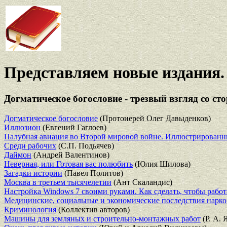
Представляем новые издания.
Догматическое богословие - трезвый взгляд со ст
Догматическое богословие
(Протоиерей Олег Давыденков)
Иллюзион
(Евгений Гаглоев)
Палубная авиация во Второй мировой войне. Иллюстрированны
Среди рабочих
(С.П. Подьячев)
Даймон
(Андрей Валентинов)
Неверная, или Готовая вас полюбить
(Юлия Шилова)
Загадки истории
(Павел Политов)
Москва в третьем тысячелетии
(Ант Скаландис)
Настройка Windows 7 своими руками. Как сделать, чтобы работ
Медицинские, социальные и экономические последствия нарко
Криминология
(Коллектив авторов)
Машины для земляных и строительно-монтажных работ
(Р. А. 