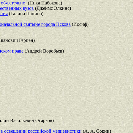
обязательно!
(Ника Набокова)
жественных вузов
(Джеймс Элкинс)
ания
(Галина Панина)
оначальной святыне города Пскова
(Иосиф)
ванович Герцен)
нском праве
(Андрей Воробьев)
илий Васильевич Огарков)
 в освещении российской медиевистики
(А. А. Сокин)