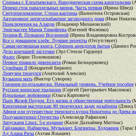
Спирька г. Елпатьевскаго. Народническая схема капитализма
(А
Перекр сток параллельных миров. Часть первая
(Ирина Швед)
Светопреломление. Стихи-картины
(Валентина Островская)
Автономное энергоснабжение загородного дома
(Иван Никитк
Приключения на Аларди
(Владимир Михановский)
Энигмастер Мария Тимофеева
(Евгений Филенко)
Теория-В. Познание Вселенной
(Ирина Владимировна Костров
Все о домашнем хлебе. Лучшие рецепты
(Отсутствует)
Самая несмешная книга. Сборник анекдотов бытия
(Даниил Ро
Дело кричащей ласточки
(Эрл Стенли Гарднер)
Фалес
(Борис Поломошнов)
Первое правило диверсанта
(Роман Белоцерковец)
Сулейман II
(Кондратий Биркин)
Лимузин тронулся
(Анатолий Алексин)
Кузькина мать
(Виктор Суворов)
Говорим по-итальянски. Начальный уровень. Учебное пособие
Русские воинские традиции
(Сергей Григорьевич Максимов)
Идеальные любовники
(Ольга Карпович)
Пьер Жозеф Прудон. Его жизнь и общественная деятельность
(М
Креативная мастерская: 80 творческих задач дизайнера
(Дэвид 
Афоня или путешествие тверского купца Никитина до Древа же
Полузащитники Отечества
(Александр Рафаилов)
Запускаем Linux. 5-е издание
(Калле Далхаймер Маттиас)
Гайдамаки. Наймичка. Музыкант. Близнецы. Художник
(Тарас 
Ад Алана Рича
(Ахтам Ялышев)