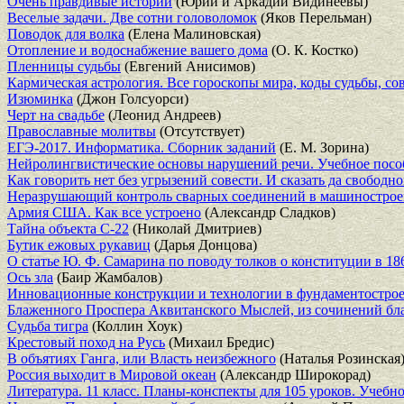
Очень правдивые истории
(Юрий и Аркадий Видинеевы)
Веселые задачи. Две сотни головоломок
(Яков Перельман)
Поводок для волка
(Елена Малиновская)
Отопление и водоснабжение вашего дома
(О. К. Костко)
Пленницы судьбы
(Евгений Анисимов)
Кармическая астрология. Все гороскопы мира, коды судьбы, со
Изюминка
(Джон Голсуорси)
Черт на свадьбе
(Леонид Андреев)
Православные молитвы
(Отсутствует)
ЕГЭ-2017. Информатика. Сборник заданий
(Е. М. Зорина)
Нейролингвистические основы нарушений речи. Учебное посо
Как говорить нет без угрызений совести. И сказать да свободно
Неразрушающий контроль сварных соединений в машиностроени
Армия США. Как все устроено
(Александр Сладков)
Тайна объекта С-22
(Николай Дмитриев)
Бутик ежовых рукавиц
(Дарья Донцова)
О статье Ю. Ф. Самарина по поводу толков о конституции в 18
Ось зла
(Баир Жамбалов)
Инновационные конструкции и технологии в фундаментострое
Блаженного Проспера Аквитанского Мыслей, из сочинений бл
Судьба тигра
(Коллин Хоук)
Крестовый поход на Русь
(Михаил Бредис)
В объятиях Ганга, или Власть неизбежного
(Наталья Розинская
Россия выходит в Мировой океан
(Александр Широкорад)
Литература. 11 класс. Планы-конспекты для 105 уроков. Учебн