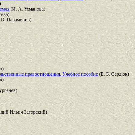
)
Земля
(И. А. Усманова)
сева)
 В. Парамонов)
о)
ельственные правоотношения. Учебное пособие
(Е. Б. Сердюк)
в)
ургенев)
дий Ильич Загорский)