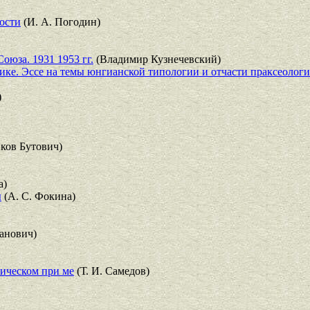
ости
(И. А. Погодин)
оюза. 1931 1953 гг.
(Владимир Кузнечевский)
ике. Эссе на темы юнгианской типологии и отчасти праксеолог
)
ков Бутович)
а)
ы
(А. С. Фокина)
анович)
ическом при ме
(Т. И. Самедов)