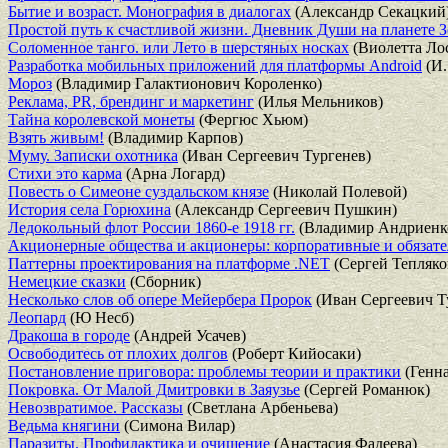
Бытие и возраст. Монография в диалогах
(Александр Секацкий
Простой путь к счастливой жизни. Дневник Души на планете 
Соломенное танго. или Лето в шерстяных носках
(Виолетта Ло
Разработка мобильных приложений для платформы Android
(И.
Мороз
(Владимир Галактионович Короленко)
Реклама, PR, брендинг и маркетинг
(Илья Мельников)
Тайна королевской монеты
(Фергюс Хьюм)
Взять живым!
(Владимир Карпов)
Муму. Записки охотника
(Иван Сергеевич Тургенев)
Стихи это карма
(Арна Логард)
Повесть о Симеоне суздальском князе
(Николай Полевой)
История села Горюхина
(Александр Сергеевич Пушкин)
Ледокольный флот России 1860-е 1918 гг.
(Владимир Андриенк
Акционерные общества и акционеры: корпоративные и обязат
Паттерны проектирования на платформе .NET
(Сергей Тепляко
Немецкие сказки
(Сборник)
Несколько слов об опере Мейербера Пророк
(Иван Сергеевич Т
Леопард
(Ю Несб)
Дракоша в городе
(Андрей Усачев)
Освободитесь от плохих долгов
(Роберт Кийосаки)
Постановление приговора: проблемы теории и практики
(Генна
Покровка. От Малой Дмитровки в Заяузье
(Сергей Романюк)
Невозвратимое. Рассказы
(Светлана Арбеньева)
Ведьма княгини
(Симона Вилар)
Паразиты. Профилактика и очищение
(Анастасия Фадеева)