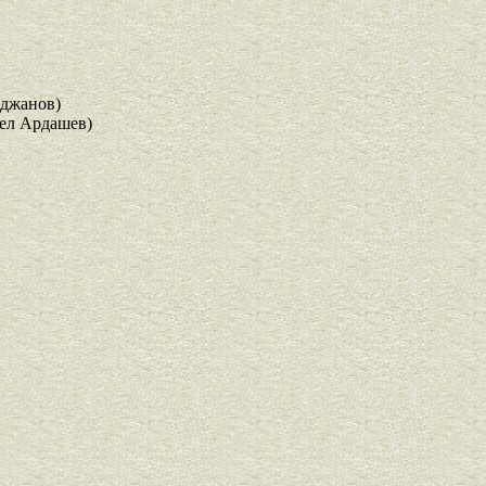
йджанов)
ел Ардашев)