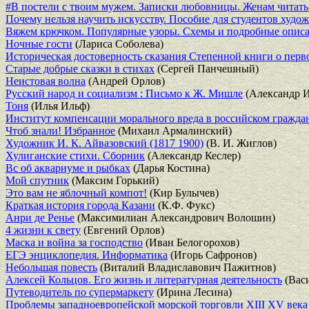
#В постели с твоим мужем. Записки любовницы. Женам читать 
Почему нельзя научить искусству. Пособие для студентов худо
Вяжем крючком. Популярные узоры. Схемы и подробные опис
Ночные гости
(Лариса Соболева)
Историческая достоверность сказания Степенной книги о перв
Старые добрые сказки в стихах
(Сергей Панчешный)
Неистовая волна
(Андрей Орлов)
Русский народ и социализм : Письмо к Ж. Мишле
(Александр И
Тоня
(Илья Ильф)
Институт компенсации морального вреда в российском гражда
Чтоб знали! Избранное
(Михаил Армалинский)
Художник И. К. Айвазовский (1817 1900)
(В. И. Жиглов)
Хулиганские стихи. Сборник
(Александр Кеслер)
Вс об аквариуме и рыбках
(Дарья Костина)
Мой спутник
(Максим Горький)
Это вам не яблочный компот!
(Кир Булычев)
Краткая история города Казани
(К.Ф. Фукс)
Анри де Ренье
(Максимилиан Александрович Волошин)
4 жизни к свету
(Евгений Орлов)
Маска и война за господство
(Иван Белогорохов)
ЕГЭ энциклопедия. Информатика
(Игорь Сафронов)
Небольшая повесть
(Виталий Владиславович Пажитнов)
Алексей Кольцов. Его жизнь и литературная деятельность
(Вас
Путеводитель по супермаркету
(Ирина Лесина)
Проблемы западноевропейской морской торговли XIII XV века