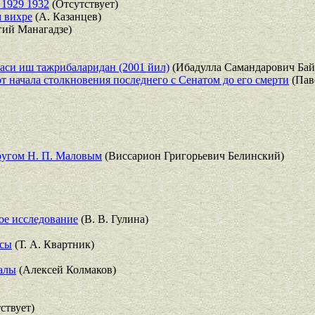
 1929 1932
(Отсутствует)
 вихре
(А. Казанцев)
гий Манагадзе)
аси иш тажрибаларидан (2001 йил)
(Ибадулла Самандарович Ба
т начала столкновения последнего с Сенатом до его смерти
(Пав
другом Н. П. Маловым
(Виссарион Григорьевич Белинский)
ое исследование
(В. В. Гулина)
ссы
(Т. А. Квартник)
алы
(Алексей Колмаков)
ствует)