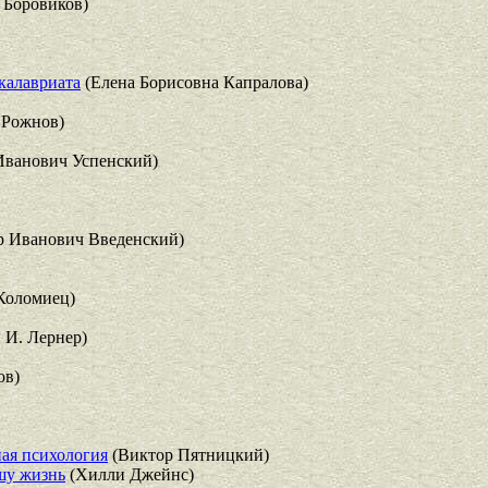
 Боровиков)
акалавриата
(Елена Борисовна Капралова)
 Рожнов)
Иванович Успенский)
р Иванович Введенский)
Коломиец)
. И. Лернер)
ов)
ая психология
(Виктор Пятницкий)
шу жизнь
(Хилли Джейнс)