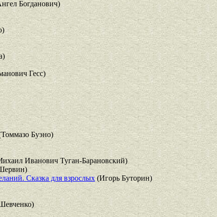
нгел Богданович)
о)
а)
манович Гесс)
(Томмазо Буэно)
ихаил Иванович Туган-Барановский)
Шервин)
ланий. Сказка для взрослых
(Игорь Буторин)
Шевченко)