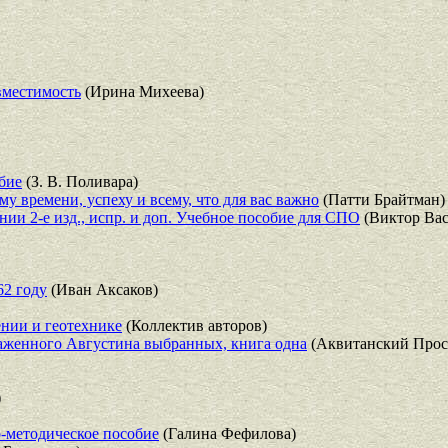
вместимость
(Ирина Михеева)
бие
(З. В. Поливара)
му времени, успеху и всему, что для вас важно
(Патти Брайтман)
и 2-е изд., испр. и доп. Учебное пособие для СПО
(Виктор Ва
62 году
(Иван Аксаков)
нии и геотехнике
(Коллектив авторов)
аженного Августина выбранных, книга одна
(Аквитанский Прос
)
о-методическое пособие
(Галина Фефилова)