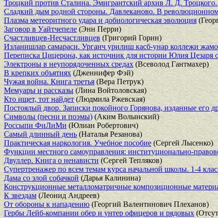
Троцкий против Сталина. Эмигрантский архив Л. Д. Троцкого.
Сладкий дым родной стороны. Давлеканово. В революционном
Плазма метеоритного удара и добиологическая эволюция
(Геор
Заговор в Уайтчепеле
(Энн Перри)
Счастливцев-Несчастливцев
(Григорий Горин)
Изланишлар самараси. Урганч урилиш касб-унар коллежи жамо
Переписка Цицерона, как источник для истории Юлия Цезаря о
Электроны в неупорядоченных средах
(Всеволод Гантмахер)
В крепких объятиях
(Дженнифер Фэй)
Чужая война. Книга третья
(Вера Петрук)
Мемуары и рассказы
(Лина Войтоловская)
Кто ищет, тот найдет
(Людмила Ржевская)
Постоялый двор. Записки покойного Горянова, изданные его 
Символы (песни и поэмы)
(Аким Волынский)
Россыпи ФиЛиМи
(Юлиан Робертович)
Самый длинный день
(Наталья Резанова)
Практическая наркология. Учебное пособие
(Сергей Лысенко)
Функции местного самоуправления: институционально-правов
Двуллер. Книга о ненависти
(Сергей Тепляков)
Супертренажер по всем темам курса начальной школы. 1-4 кла
Дама со злой собачкой
(Дарья Калинина)
Конструкционные металломатричные композиционные матери
К звездам
(Леонид Андреев)
От обороны к нападению
(Георгий Валентинович Плеханов)
Гербы Лейб-компании обер и унтер офицеров и рядовых
(Отсут