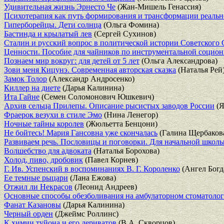
Удивительная жизнь Эрнесто Че
(Жан-Мишель Генассия)
Психотерапия как путь формирования и трансформации реальн
Гиперборейцы. Дети солнца
(Ольга Фомина)
Бастинда и крылатый лев
(Сергей Сухинов)
Сталин и русский вопрос в политической истории Советского С
Ценности. Пособие для чайников по инструментальной социон
Познаем мир вокруг: для детей от 5 лет
(Ольга Александрова)
Зови меня Кицунэ. Современная авторская сказка
(Наталья Рей
Замок Толор
(Александр Андросенко)
Киллер на диете
(Дарья Калинина)
Ита Гайне
(Семен Соломонович Юшкевич)
Архив сельца Прилепы. Описание рысистых заводов России
(Я
Фраерок везухи в стиле Эмо
(Нина Ленегор)
Ночные тайны королев
(Жюльетта Бенцони)
Не бойтесь! Мария Гансовна уже скончалась
(Галина Щербаков
Развиваем речь. Пословицы и поговорки. Для начальной школ
Волшебство для адвоката
(Наталья Борохова)
Холод, пиво, дробовик
(Павел Корнев)
Г. Ив. Успенский в воспоминаниях В. Г. Короленко
(Ангел Богд
Ее темные рыцари
(Лана Ежова)
Отжил ли Некрасов
(Леонид Андреев)
Основные способы обезболивания на амбулаторном стоматолог
Фанат Казановы
(Дарья Калинина)
Черный орден
(Джеймс Роллинс)
К химии туйона и его дериватов
(В.А. Скворцов)