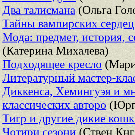
Два талисмана
(Ольга Гол
Тайны вампирских сердец
Мода: предмет, история, 
(Катерина Михалева)
Подходящее кресло
(Мари
Литературный мастер-клас
Диккенса, Хемингуэя и м
классических авторо
(Юрг
Тигр и другие дикие кош
Чотири сезони
(Ствен Кнг