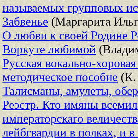
называемых групповых ис
Забвенье
(Маргарита Ильг
О любви к своей Родине Р
Воркуте любимой
(Владим
Русская вокально-хоровая
методическое пособие
(К.
Талисманы, амулеты, обер
Реэстр. Кто имяны всемил
императорскаго величеств
лейбгвардии в полках, и 