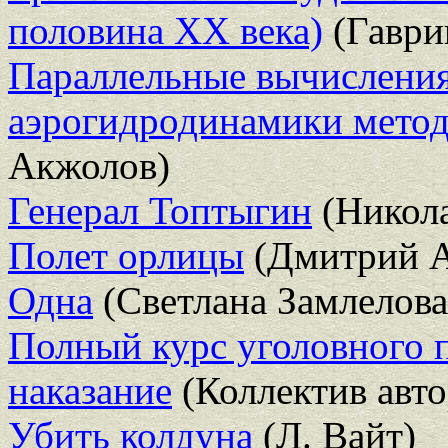
половина ХХ века)
(Гаври
Параллельные вычисления
аэрогидродинамики метод
Акжолов)
Генерал Топтыгин
(Никола
Полет орлицы
(Дмитрий А
Одна
(Светлана Замлелова
Полный курс уголовного п
наказание
(Коллектив авто
Убить колдуна
(Л. Вайт)