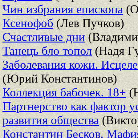
Чин избрания епископа
(О
Ксенофоб
(Лев Пучков)
Счастливые дни
(Владими
Танець бло топол
(Надя Г
Заболевания кожи. Исцел
(Юрий Константинов)
Коллекция бабочек. 18+
(Н
Партнерство как фактор у
развития общества
(Викто
Константин Бесков. Мафия