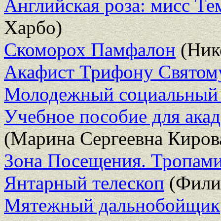
Английская роза: мисс Те
Харбо)
Скоморох Памфалон
(Ник
Акафист Трифону Святом
Молодежный социальный ту
Учебное пособие для акад
(Марина Сергеевна Киров
Зона Посещения. Тропами
Янтарный телескоп
(Фили
Мятежный дальнобойщик