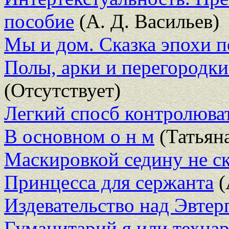
пособие
(А. Д. Васильев)
Мы и дом. Сказка эпохи 
Полы, арки и перегородки
(Отсутствует)
Легкий спосб контролюват
В основном о н м
(Татьян
Маскировкой седину не с
Принцесса для сержанта
(
Издевательство над Эвтер
Гуманитарий я или технар