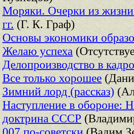
Моряки. Очерки из жизни
гг.
(Г. К. Граф)
Основы экономики образ
Желаю успеха
(Отсутствуе
Делопроизводство в кадр
Все только хорошее
(Дани
Зимний лорд (рассказ)
(Ал
Наступление в обороне: Н
доктрина СССР
(Владимир
007 по-советски
(Вадим З