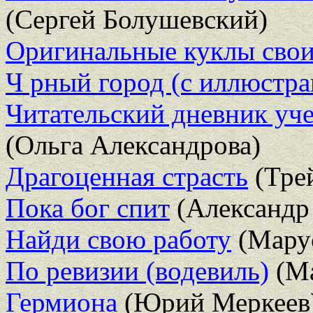
(Сергей Болушевский)
Оригинальные куклы сво
Ч рный город (с иллюстр
Читательский дневник уч
(Ольга Александрова)
Драгоценная страсть
(Тре
Пока бог спит
(Александр
Найди свою работу
(Марус
По ревизии (водевиль)
(Ма
Гермиона
(Юрий Меркеев