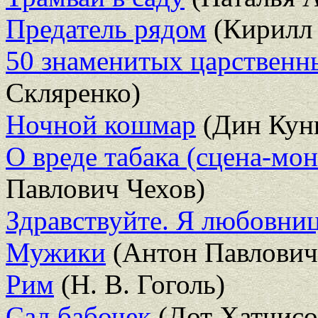
Предатель рядом
(Кирилл 
50 знаменитых царственн
Скляренко)
Ночной кошмар
(Дин Кун
О вреде табака (сцена-мо
Павлович Чехов)
Здравствуйте. Я любовни
Мужики
(Антон Павлович
Рим
(Н. В. Гоголь)
Сад бабочек
(Дот Хатчисо