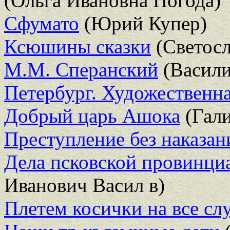
(Ольга Ивановна Погода)
Сфумато
(Юрий Купер)
Ксюшины сказки
(Светос
М.М. Сперанский
(Васили
Петербург. Художественн
Добрый царь Ашока
(Гали
Преступление без наказан
Дела псковской провинци
Иванович Васил в)
Плетем косички на все сл