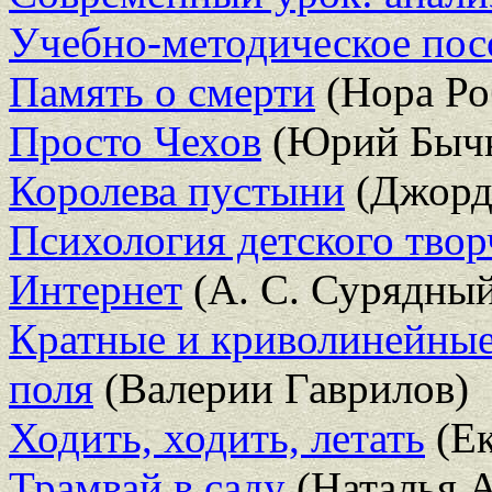
Учебно-методическое пос
Память о смерти
(Нора Ро
Просто Чехов
(Юрий Бычк
Королева пустыни
(Джорд
Психология детского твор
Интернет
(А. С. Сурядны
Кратные и криволинейные
поля
(Валерии Гаврилов)
Ходить, ходить, летать
(Ек
Трамвай в саду
(Наталья А