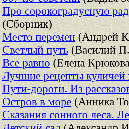
Про сорокоградусную рад
(Сборник)
Место перемен
(Андрей К
Светлый путь
(Василий П.
Все равно
(Елена Крюкова
Лучшие рецепты куличей 
Пути-дороги. Из рассказо
Остров в море
(Анника То
Сказания сонного леса. Ле
Детский сад
(Александр И