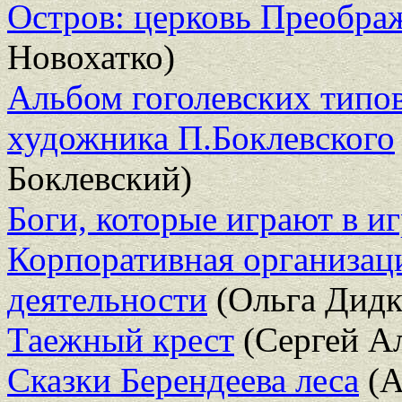
Остров: церковь Преобра
Новохатко)
Альбом гоголевских типов
художника П.Боклевского
Боклевский)
Боги, которые играют в и
Корпоративная организац
деятельности
(Ольга Дидк
Таежный крест
(Сергей Ал
Сказки Берендеева леса
(А