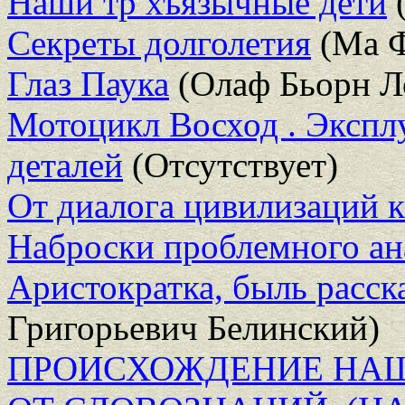
Наши тр хъязычные дети
(
Секреты долголетия
(Ма Ф
Глаз Паука
(Олаф Бьорн Л
Мотоцикл Восход . Эксплу
деталей
(Отсутствует)
От диалога цивилизаций к
Наброски проблемного ан
Аристократка, быль расск
Григорьевич Белинский)
ПРОИСХОЖДЕНИЕ НА