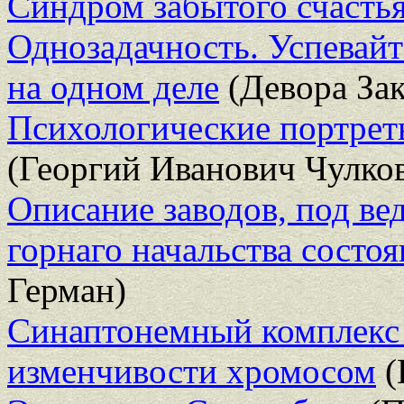
Синдром забытого счасть
Однозадачность. Успевайт
на одном деле
(Девора Зак
Психологические портрет
(Георгий Иванович Чулко
Описание заводов, под ве
горнаго начальства состо
Герман)
Синаптонемный комплекс 
изменчивости хромосом
(