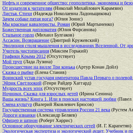
Нефть и современное общество: геополитика, экономика и без
От издателя к читателям
(Николай Михайлович Карамзин)
Листья. Стихи
(Надежда Николаевна Ладоньщикова)
Зачем собаке пятая нога?
(Юлия Зонис)
Мы красные кавалеристы. Роман
(Юрий Мартыненко)
Божественная дипломатия
(Юлия Фирсанова)
Стальное горло
(Михаил Булгаков)
Ассасин. Возвращение
(Дмитрий Кружевский)
Эволюция стиля мышления в исследованиях Вселенной. От др
Учитель чистописания
(Максим Горький)
Графики Крыма 2012
(Отсутствует)
Мой труп
(Лада Лузина)
Происшествие на вилле Три конька
(Артур Конан Дойл)
Сказка о рыбке
(Елена Станив)
Воинский устав государя императора Павла Перваго о полевой
Эйрик Светлоокий
(Генри Райдер Хаггард)
Мудрость всех эпох
(Отсутствует)
Ночники. Сказка для взрослых детей
(Ирина Сенина)
Ваша жизнь? Книга 1. Или в поисках настоящей любви
(Павел
Смена культур
(Валерий Яковлевич Брюсов)
Государственная система управления России 21 века
(Рустем А
Дороги изнанки
(Александр Беляев)
Офицер и шпион
(Роберт Харрис)
Основное оборудование электрических сетей
(И. Г. Карапетян)
Экологическая экспертиза и экологический аудит. Учебник и 