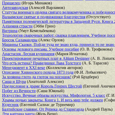
Пришелец
(Игорь Минаков)
Автозаводская
(Алексей Варламов)
Статуты военнаго ордена святаго великомученика и победонос
Валаамские святые и подвижники благочестия
(Отсутствует)
Памятники полемической литературы в Западной Руси. Книга 
Алхимия страсти
(Эбби Грин)
Витрина
(Умут Кемельбекова)
Технология сварочных работ: сварка плавлением. Учебное пос
Бросок Саламандры
(Алекс Орлов)
Машины Сказки. Пойди туда не знаю куда, принеси то не знаю
Основы делового письма. Учебное пособие
(О. В. Трофимова)
Анастасия. Лесная кулинария
(Мария Игнатова)
Проектирование печатных плат в Altium Designer
(А. В. Лопатк
Что есть истина? Праведники Льва Толстого
(А. Б. Тарасов)
Менеджмент в XXI веке
(Коллектив авторов)
Описание Хивинского похода 1873 года
(Ф.И. Лобысевич)
За хозяина глото да глоток на посошок!
(Рэй Брэдбери)
Саша и Шура
(Анатолий Алексин)
Предисловие к драме Король Генрих Шестой
(Евгений Аничко
Побег из Вечности
(Саша Южный)
Искусство. Вечные образы искусства. Мифология. 5 класс
(Г. И
Храмы ночью закрыты. Книга 1. И весь мир тебе должен
(Софи
Кудесник
(Евгений Салиас де Турнемир)
Балтийские славяне. От Рерика до Старигарда
(Андрей Пауль)
Дти каптана ранта
(Жуль Верн)