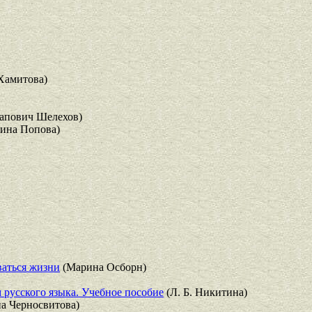
Хамитова)
апович Шелехов)
ина Попова)
ваться жизни
(Марина Осборн)
 русского языка. Учебное пособие
(Л. Б. Никитина)
а Черносвитова)