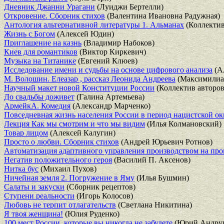
Дневник Джанни Урагани
(Луиджи Бертелли)
Откровение. Сборник стихов
(Валентина Ивановна Радужная)
Антология альтернативной литературы 1. Альманах
(Коллектив
Жизнь с Богом
(Алексей Юдин)
Приглашение на казнь
(Владимир Набоков)
Киев для романтиков
(Виктор Киркевич)
Музыка на Титанике
(Евгений Клюев)
Исследование имени и судьбы на основе цифрового анализа
(А
М. Волошин. Елеазар , рассказ Леонида Андреева
(Максимилиа
Научный макет новой Конституции России
(Коллектив авторов
До свадьбы доживет
(Галина Артемьева)
АрмейкА. Комедия
(Александр Марченко)
Повседневная жизнь населения России в период нацистской о
Лекция Как мы смотрим и что мы видим
(Илья Колмановский)
Товар лицом
(Алексей Калугин)
Просто о любви. Сборник стихов
(Андрей Юрьевич Ротнов)
Автоматизация адаптивного управления производством на п
Негатив положительного героя
(Василий П. Аксенов)
Нитка бус
(Михаил Пухов)
Ничейная земля 2. Погружение в Яму
(Илья Бушмин)
Салаты и закуски
(Сборник рецептов)
Ступени реальности
(Игорь Колосов)
Любовь не терпит отлагательств
(Светлана Никитина)
Я твоя женщина!
(Юлия Руденко)
100 мест России, которые вы никогда не забудете
(Юрий Андру