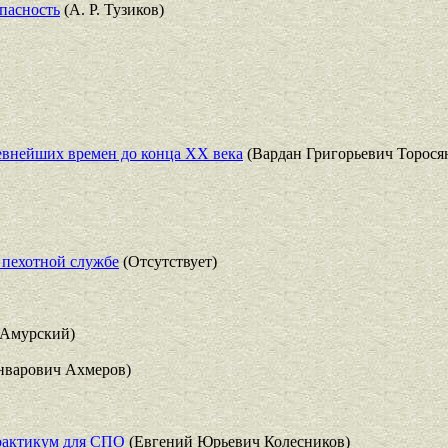
опасность
(А. Р. Тузиков)
евнейших времен до конца ХХ века
(Вардан Григорьевич Торося
 пехотной службе
(Отсутствует)
 Амурский)
нварович Ахмеров)
практикум для СПО
(Евгений Юрьевич Колесников)