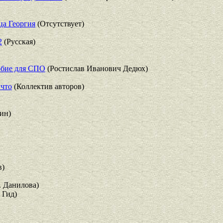
ца Георгия
(Отсутствует)
2
(Русская)
обие для СПО
(Ростислав Иванович Дедюх)
 что
(Коллектив авторов)
ин)
в)
. Данилова)
 Гид)