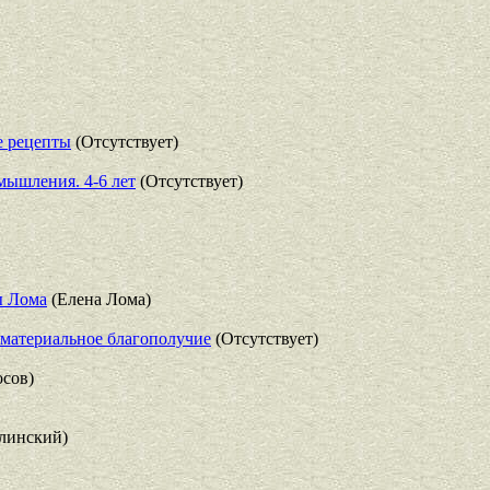
е рецепты
(Отсутствует)
 мышления. 4-6 лет
(Отсутствует)
ы Лома
(Елена Лома)
 материальное благополучие
(Отсутствует)
сов)
линский)