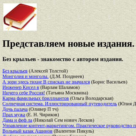
Представляем новые издания.
Без крыльев - знакомство с автором издания.
Без крыльев
(Алексей Толстой)
Монголия и монголы.
(Д.М. Позднеев)
А зори здесь тихие В списках не значился
(Борис Васильев)
Инженер Кисел в
(Варлам Шаламов)
Ничего себе Россия!
(Татьяна Москвина)
Карма фамильных бриллиантов
(Ольга Володарская)
Солнечная система. Иллюстрированный путеводитель
(Юлия Д
Дочь палача
(Оливер П тч)
Прах мужа
(Е. Н. Чириков)
Дама и феф ла
(Николай Сем нович Лесков)
Управление контент-маркетингом. Практическое руководство п
Вольный казак Ашинов
(Валентин Пикуль)