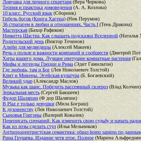
Ловушка для личного секретаря
(Вера Чиркова)
Теория и практика домоведения
(А. А. Козлова)
10 класс. Русский язык
(Сборник)
Гибель богов (Книга Хагена)
(Ник Перумов)
36 стратагем в любви и отношениях. Часть I
(Тень Дракона)
Мастерская
(Бахор Рафиков)
Нимитта Шастра. Как слышать подсказки Вселенной
(Наталья 
Родительский день
(Виктор Точинов)
Алиби для медведицы
(Алексей Макеев)
Речь о пользе и важности компаний и сообществ
(Дмитрий Пот
Хиты вашего дома. Лучшие цветущие комнатные растения
(Гал
Мифы и легенды Греции и Рима
(Эдит Гамильтон)
Где любовь, там и Бог
(Лев Николаевич Толстой)
Крит и Микены. Эгейская культура
(Б. Богаевский)
Великий удар
(Александр Маслов)
Музыка как шанс. Победить рассеянный склероз
(Влад Колчин)
Зеркальная месть
(Сергей Бакшеев)
Федор Шаляпин
(Ф дор Шаляпин)
В Plaz e только девушки
(Мила Бограш)
К духовенству
(Лев Николаевич Толстой)
Сыновья Горгоны
(Валерий Ковалев)
Переписать сценарий. Kак изменить свою судьбу и начать радо
Как из лозы сделать стул
(Илья Мельников)
Антропоцентристская семантика: образ homo sapiens по данным
Рина Грушева. Издание четв ртое. Полное
(Марина Альфредовн