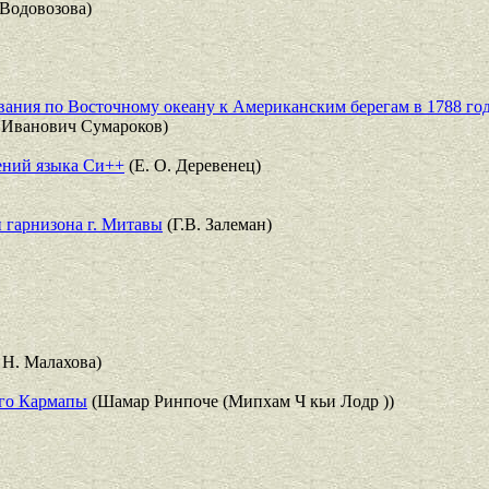
Водовозова)
вания по Восточному океану к Американским берегам в 1788 го
 Иванович Сумароков)
ений языка Си++
(Е. О. Деревенец)
 гарнизона г. Митавы
(Г.В. Залеман)
 Н. Малахова)
ого Кармапы
(Шамар Ринпоче (Мипхам Ч кьи Лодр ))