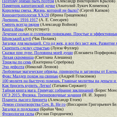
Поэтому обязан быть поэтом
(Александр Викторович Крылов)
Памятник капитанской дочке
(Анатолий Лукич Клименок)
Королевы смеха. Жизнь, которой не было?
(Сергей Капков)
Киноантропология XX/20
(Ирина Гращенкова)
Дневник. 1916 1917
(А. Е. Снесарев)
Смерть всегда рядом
(Александр Войнов)
Книга Иова
(Отсутствует)
Лечение солью и солевыми повязками. Простые и эффективны
Бйцвський клуб
(Чак Поланк)
Загадки для малышей. Сто од жек, и все без заст жек. Развитие
Скрепить сделку страстью
(Луиза Фуллер)
Сказки при луне. Половина моей души
(Елизавета Порфирова)
Лихая скромница
(Светлана Алешина)
Трижды по семь
(Екатерина Сереброва)
Эхо дефолта
(Николай Леонов)
Любовные магические обряды, привороты и заговоры от Елен
Фокс Малдер похож на свинью
(Андрей Геласимов)
100 молитв на быструю помощь. Главные молитвы на деньги и
Как бросить курить. Легко!
(Татьяна Сиржант)
Тайная книга мага. Гримуар: собрание заклинаний
(Борис Моно
ОГЭ 2015. Физика. Тренировочные задания
(Н. И. Зорин)
Планета лысого брюнета
(Александр Етоев)
Демон стихотворства Соч. В. Не го
(Виссарион Григорьевич Бе
Загадки и подсказки
(Брайан Чик)
Физиология силы
(Руслан Городничев)