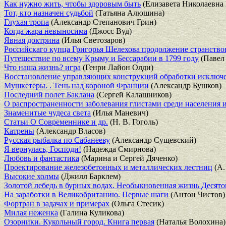
Как нужно жить, чтобы здоровым быть
(Елизавета Николаевна 
Тот, кто назначен судьбой
(Татьяна Алюшина)
Глухая тропа
(Александр Степанович Грин)
Когда жара невыносима
(Джосс Вуд)
Явная доктрина
(Илья Светозаров)
Российскаго купца Григорья Шелехова продолжение странство
Путешествие по всему Крыму и Бессарабии в 1799 году
(Павел
Что наша жизнь? игра
(Генри Лайон Олди)
Восстановление управляющих конструкций обработки исключ
Мушкетеры. . Тень над короной Франции
(Александр Бушков)
Последний полет Баклана
(Сергей Калашников)
О распространенности заболевания глистами среди населения и
Знаменитые чудеса света
(Илья Маневич)
Статьи О Современнике и др.
(Н. В. Гоголь)
Катрены
(Александр Власов)
Русская рыбалка по Сабанееву
(Александр Сущевский)
Я вернулась, Господи!
(Надежда Смирнова)
Любовь и фантастика
(Марина и Сергей Дяченко)
Проектирование железобетонных и металлических лестниц
(А.
Высокие холмы
(Джилл Барклем)
Золотой лебедь в бурных водах. Необыкновенная жизнь Десят
На заработки в Великобританию. Первые шаги
(Антон Чистов)
Фортран в задачах и примерах
(Ольга Стесик)
Милая неженка
(Галина Куликова)
Озорники. Кукольный город. Книга первая
(Наталья Волохина)