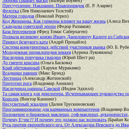
Любовь срывает маски
(Валери Боумен)
Преступление. Наказание. Правопорядок
(Е. Р. Азарян)
Федотка
(Лев Николаевич Толстой)
Матери городов
(Николай Рерих)
Код Женщины. Как гормоны влияют на вашу жизнь
(Алиса Вит
Скандалы советской эпохи
(Федор Раззаков)
База берсеркеров
(Фред Томас Саберхаген)
Похвала великому князю Ивану Даниловичу Калите из Сийско
Привид безрукого ката
(Андрй Процайло)
Система конкурентных действий участников рынка
(Ю. Б. Руб
Молодежная энциклопедия хоккея
(Аурика Луковкина)
Наследник поручика гвардии
(Юрий Шест ра)
До смерти красива
(Ольга Баскова)
Край обетованный
(Харуки Мураками)
Всадники равнин
(Макс Брэнд)
Лестница
(Александр Житинский)
Прототип рога
(Владимир Аникин)
Наследница царицы Савской
(Индия Эдхилл)
Та самая книга для девелопера. Исчерпывающее руководство 
Королек
(Виктор Каннинг)
Несусветный эскадрон
(Далия Трускиновская)
Программирование для карманных компьютеров
(Владимир Во
Положение о биржевых маклерах, гоф-маклерах, аукционистах,
Почему Е=mc?? И почему это должно нас волновать
(Брайан Ко
Русь против европейского ига. От Александра Невского до Ива