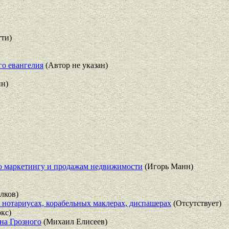
ти)
го евангелия
(Автор не указан)
ин)
по маркетингу и продажам недвижимости
(Игорь Манн)
лков)
 нотариусах, корабельных маклерах, диспашерах
(Отсутствует)
кс)
на Грозного
(Михаил Елисеев)