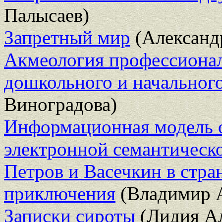
Палысаев)
Запретный мир
(Александ
Акмеология профессионал
дошкольного и начальног
Виноградова)
Информационная модель о
электронной семантическ
Петров и Васечкин в стра
приключения
(Владимир 
Записки сироты
(Лидия Ал