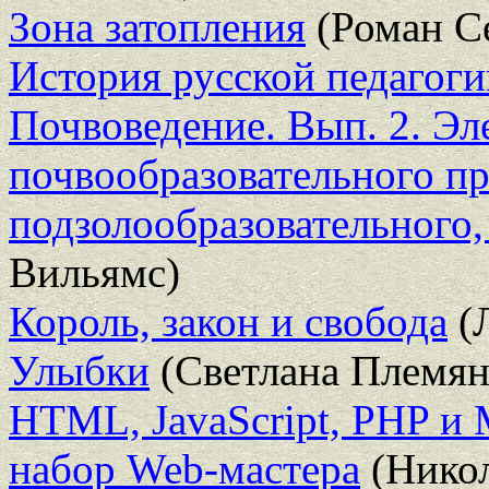
Зона затопления
(Роман С
История русской педагоги
Почвоведение. Вып. 2. Э
почвообразовательного пр
подзолообразовательного,
Вильямс)
Король, закон и свобода
(
Улыбки
(Светлана Племян
HTML, JavaScript, PHP и
набор Web-мастера
(Никол