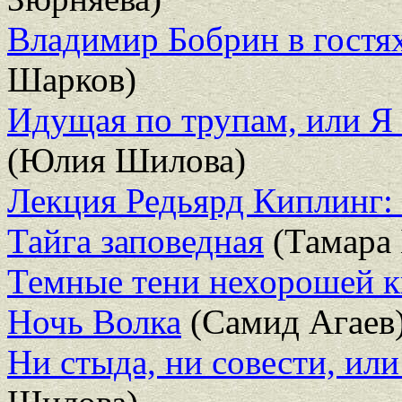
Владимир Бобрин в гостях
Шарков)
Идущая по трупам, или Я 
(Юлия Шилова)
Лекция Редьярд Киплинг: 
Тайга заповедная
(Тамара 
Темные тени нехорошей 
Ночь Волка
(Самид Агаев
Ни стыда, ни совести, ил