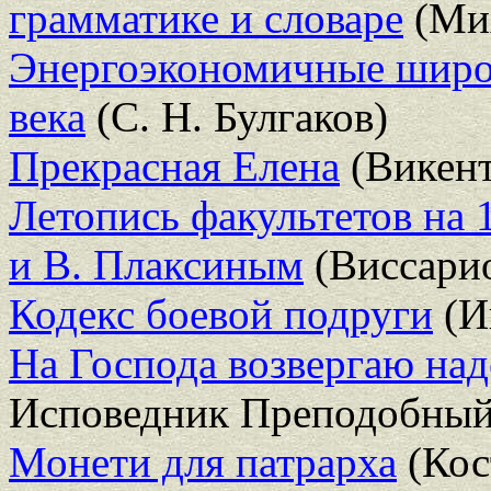
грамматике и словаре
(Мих
Энергоэкономичные широ
века
(С. Н. Булгаков)
Прекрасная Елена
(Викент
Летопись факультетов на 
и В. Плаксиным
(Виссарио
Кодекс боевой подруги
(И
На Господа возвергаю на
Исповедник Преподобный
Монети для патрарха
(Кос