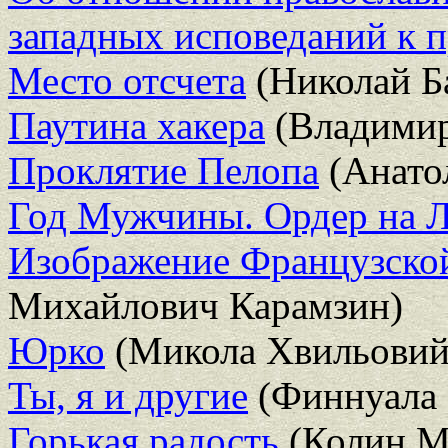
западных исповеданий к 
Место отсчета
(Николай Б
Паутина хакера
(Владимир
Проклятие Пелопа
(Анато
Год Мужчины. Ордер на 
Изображение Французско
Михайлович Карамзин)
Юрко
(Микола Хвильовий
Ты, я и другие
(Финнуала
Горькая радость
(Колин М