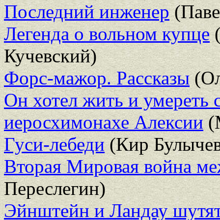
Последний инженер
(Паве
Легенда о вольном купце
(
Кучевский)
Форс-мажор. Рассказы
(Ол
Он хотел жить и умереть
иеросхимонахе Алексии
(
Гуси-лебеди
(Кир Булычев
Вторая Мировая война ме
Переслегин)
Эйнштейн и Ландау шутят