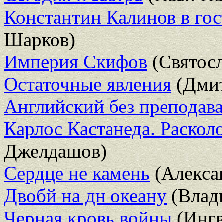
Константин Калинов в гос
Шарков)
Империя Скифов
(Святосл
Остаточные явления
(Дмит
Английский без преподава
Карлос Кастанеда. Раскол
Джелдашов)
Сердце не камень
(Алекса
Двобй на дн океану
(Влад
Черная кровь войны
(Ингв