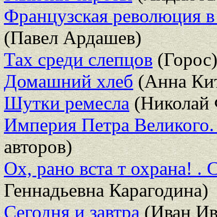
Французская революция в
(Павел Ардашев)
Тах среди слепцов
(Горос
Домашний хлеб
(Анна Кит
Шутки ремесла
(Николай 
Империя Петра Великого. 
авторов)
Ох, рано вста т охрана! .
Геннадьевна Карагодина)
Сегодня и завтра
(Иван Ив