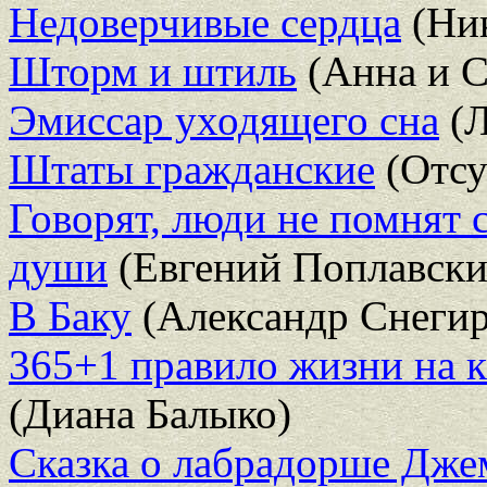
Недоверчивые сердца
(Ни
Шторм и штиль
(Анна и С
Эмиссар уходящего сна
(Л
Штаты гражданские
(Отсу
Говорят, люди не помнят 
души
(Евгений Поплавски
В Баку
(Александр Снегир
365+1 правило жизни на к
(Диана Балыко)
Сказка о лабрадорше Дже