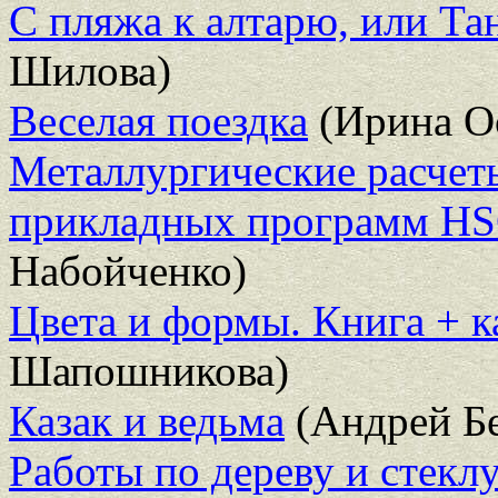
С пляжа к алтарю, или Та
Шилова)
Веселая поездка
(Ирина О
Металлургические расчеты
прикладных программ HS
Набойченко)
Цвета и формы. Книга + к
Шапошникова)
Казак и ведьма
(Андрей Б
Работы по дереву и стекл