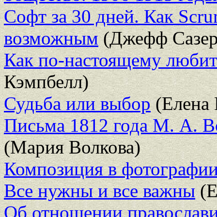
Софт за 30 дней. Как Scr
возможным
(Джефф Сазер
Как по-настоящему любить
Кэмпбелл)
Судьба или выбор
(Елена 
Письма 1812 года М. А. В
(Мария Волкова)
Композиция в фотографи
Все нужны и все важны
(Е
Об отношении православи