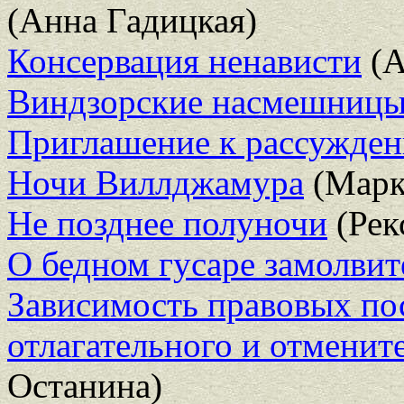
(Анна Гадицкая)
Консервация ненависти
(А
Виндзорские насмешниц
Приглашение к рассужде
Ночи Виллджамура
(Марк
Не позднее полуночи
(Рек
О бедном гусаре замолвит
Зависимость правовых пос
отлагательного и отменит
Останина)