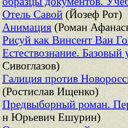
образцы документов. Уче
Отель Савой
(Йозеф Рот)
Анимация
(Роман Афанас
Рисуй как Винсент Ван Гог
Естествознание. Базовый 
Сивоглазов)
Галиция против Новоросс
(Ростислав Ищенко)
Предвыборный роман. Пе
н Юрьевич Ешурин)