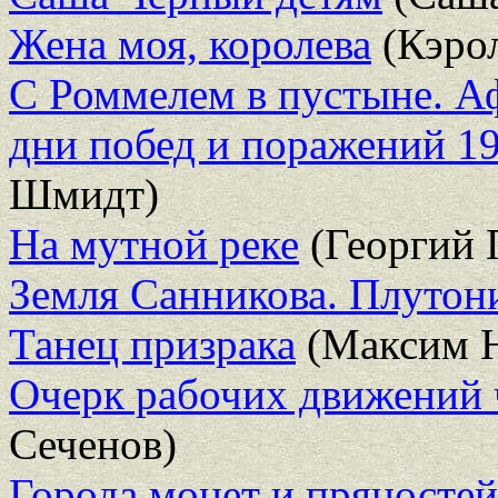
Жена моя, королева
(Кэро
С Роммелем в пустыне. А
дни побед и поражений 19
Шмидт)
На мутной реке
(Георгий 
Земля Санникова. Плутон
Танец призрака
(Максим 
Очерк рабочих движений 
Сеченов)
Города монет и пряностей