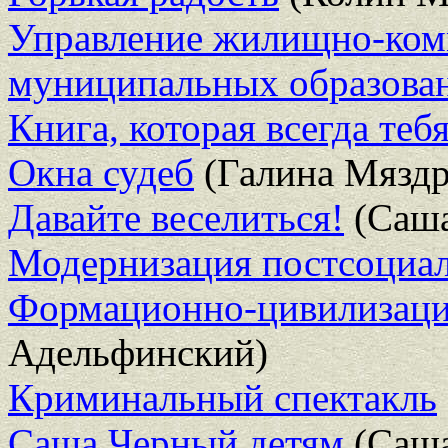
Управление жилищно-ком
муниципальных образова
Книга, которая всегда те
Окна судеб
(Галина Мяздр
Давайте веселиться!
(Саша
Модернизация постсоциал
Формационно-цивилизац
Адельфинский)
Криминальный спектакль
Саша Черный детям
(Саша