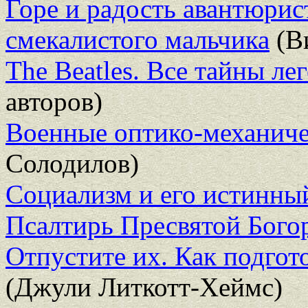
Горе и радость авантюрис
смекалистого мальчика
(В
The Beatles. Все тайны ле
авторов)
Военные оптико-механич
Солодилов)
Социализм и его истинны
Псалтирь Пресвятой Бого
Отпустите их. Как подгот
(Джули Литкотт-Хеймс)