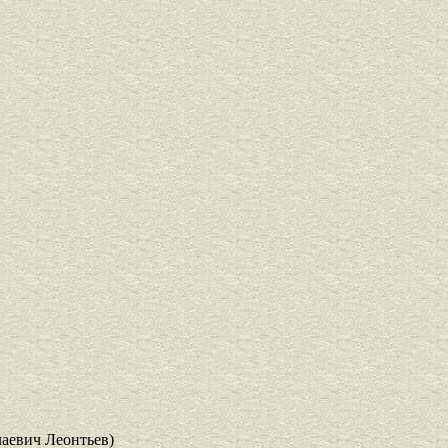
аевич Леонтьев)