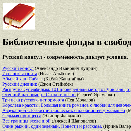
Библиотечные фонды в свобод
Русский консул - современность диктует условия.
Русский консул
(Александр Иванович Куприн)
Испанская сюита
(Исаак Альбенис)
Абылай хан. Сабала
(Ккбай Жанатайлы)
Русский дневник
(Джон Стейнбек)
Раскрутка суперфирмы. 101 проверенный метод от Довганя до
Осенний натюрморт. Стихи и песни
(Сергей Яременко)
Три века русского натюрморта
(Лев Мочалов)
Королева красоты. Большая книга романов о любви для девоче
Азбука цвета. Развитие творческих способностей у малышей
(М
Седьмая принцесса
(Элинор Фарджон)
Все границы вселенной
(Алексей Шаповалов)
Один рыжий, один зеленый. Повести и рассказы.
(Ирина Валер