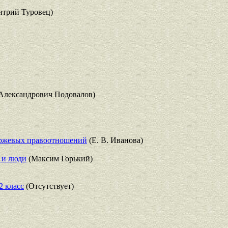
трий Туровец)
Александрович Подовалов)
иржевых правоотношений
(Е. В. Иванова)
 и люди
(Максим Горький)
2 класс
(Отсутствует)