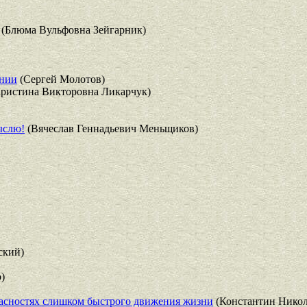
(Блюма Вульфовна Зейгарник)
ании
(Сергей Молотов)
ристина Викторовна Ликарчук)
ыслю!
(Вячеслав Геннадьевич Меньщиков)
ский)
)
пасностях слишком быстрого движения жизни
(Константин Никол