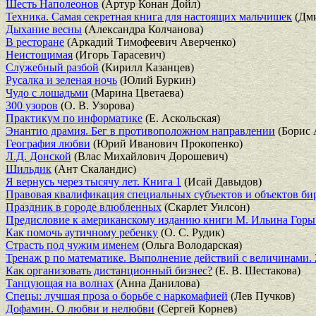
Шесть Наполеонов
(Артур Конан Дойл)
Техника. Самая секретная книга для настоящих мальчишек
(Дми
Дыхание весны
(Александра Колчанова)
В ресторане
(Аркадий Тимофеевич Аверченко)
Неистощимая
(Игорь Тарасевич)
Служебный разбой
(Кирилл Казанцев)
Русалка и зеленая ночь
(Юлий Буркин)
Чудо с лошадьми
(Марина Цветаева)
300 узоров
(О. В. Узорова)
Практикум по информатике
(Е. Аскольская)
Энантио драмия. Бег в противоположном направлении
(Борис 
География любви
(Юрий Иванович Прокопенко)
Л.Д. Донской
(Влас Михайлович Дорошевич)
Шильдик
(Ант Скаландис)
Я вернусь через тысячу лет. Книга 1
(Исай Давыдов)
Правовая квалификация специальных субъектов и объектов б
Праздник в городе влюбленных
(Скарлет Уилсон)
Предисловие к американскому изданию книги М. Ильина Горы
Как помочь аутичному ребенку
(О. С. Рудик)
Страсть под чужим именем
(Ольга Володарская)
Тренаж р по математике. Выполнение действий с величинами. 
Как организовать дистанционный бизнес?
(Е. В. Шестакова)
Танцующая на волнах
(Анна Данилова)
Спецы: лучшая проза о борьбе с наркомафией
(Лев Пучков)
Дофамин. О любви и нелюбви
(Сергей Корнев)