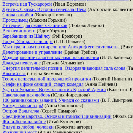
Встреча над Тускаророй
(Иван Ефремов)
Лунтик. Сказки. Истории генерала Шера
(Авторский коллектив
Снова о любви
(Виктор Пилован)
Проходимец
(Максим Горький)
Интернет для ржавых чайников
(Любовь Левина)
Век невинности
(Эдит Уортон)
Барабанщик из Шайлоу
(Рэй Брэдбери)
Город. Улица. Транспорт
(Г. П. Шалаева)
Мы играли вам на свирели или Апокриф его сиятельства
(Викт
Делегирование и управление
(Брайан Трейси)
Моделирование галогенных ламп накаливания
(И. И. Байнева)
Дважды невезучие
(Татьяна Устименко)
Энергия целительной поэзии. Оздоравливающая сила слова
(Та
Вльний свт
(Тетяна Белмова)
Теория непрерывной продольной прокатки
(Георгий Никитин)
Селфи на фоне санкций. смарт-комедия
(Анна Пейчева)
Удар по Украине. Вермахт против Красной Армии
(Валентин Р
Наколдованная любовь
(Юлия Фирсанова)
100 развивающих заданий. Учимся со сказками
(В. Г. Дмитриев
Ухожу в монастырь!
(Анна Ольховская)
Остров Вальгалла
(Сергей Самаров)
Срединное царство. Основы китайской цивилизации
(Жюль Си
Жили-были на войне
(Исай Кузнецов)
Вдлуння любов: чоловки
(Колектив авторв)
Рухнувший мост
(Ал на Малиновских)