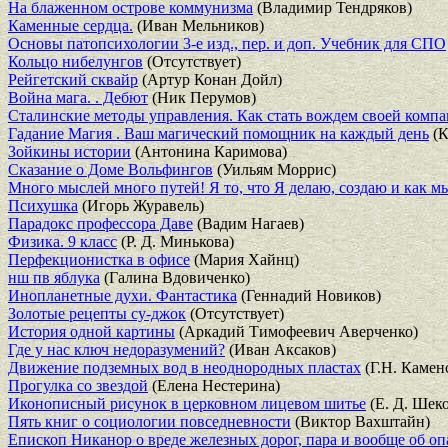
На блаженном острове коммунизма
(Владимир Тендряков)
Каменные сердца.
(Иван Мельников)
Основы патопсихологии 3-е изд., пер. и доп. Учебник для СПО
Кольцо нибелунгов
(Отсутствует)
Рейгетский сквайр
(Артур Конан Дойл)
Война мага. . Дебют
(Ник Перумов)
Сталинские методы управления. Как стать вождем своей комп
Гадание Магия . Ваш магический помощник на каждый день
(К
Зойкины истории
(Антонина Каримова)
Сказание о Доме Вольфингов
(Уильям Моррис)
Много мыслей много путей! Я то, что Я делаю, создаю и как м
Психушка
(Игорь Журавель)
Парадокс профессора Даве
(Вадим Нагаев)
Физика. 9 класс
(Р. Д. Минькова)
Перфекционистка в офисе
(Мария Хайнц)
нш пв яблука
(Галина Вдовиченко)
Инопланетные духи. Фантастика
(Геннадий Новиков)
Золотые рецепты су-джок
(Отсутствует)
История одной картины
(Аркадий Тимофеевич Аверченко)
Где у нас ключ недоразумений?
(Иван Аксаков)
Движение подземных вод в неоднородных пластах
(Г.Н. Камен
Прогулка со звездой
(Елена Нестерина)
Иконописный рисунок в церковном лицевом шитье
(Е. Д. Шеко
Пять книг о социологии повседневности
(Виктор Вахштайн)
Епископ Никанор о вреде железных дорог, пара и вообще об о