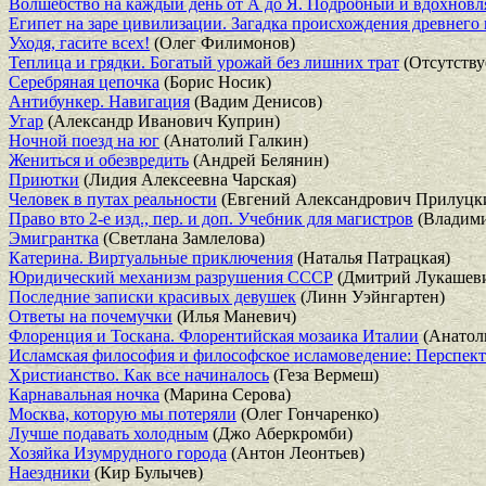
Волшебство на каждый день от А до Я. Подробный и вдохнов
Египет на заре цивилизации. Загадка происхождения древнего
Уходя, гасите всех!
(Олег Филимонов)
Теплица и грядки. Богатый урожай без лишних трат
(Отсутству
Серебряная цепочка
(Борис Носик)
Антибункер. Навигация
(Вадим Денисов)
Угар
(Александр Иванович Куприн)
Ночной поезд на юг
(Анатолий Галкин)
Жениться и обезвредить
(Андрей Белянин)
Приютки
(Лидия Алексеевна Чарская)
Человек в путах реальности
(Евгений Александрович Прилуцк
Право вто 2-е изд., пер. и доп. Учебник для магистров
(Владим
Эмигрантка
(Светлана Замлелова)
Катерина. Виртуальные приключения
(Наталья Патрацкая)
Юридический механизм разрушения СССР
(Дмитрий Лукашев
Последние записки красивых девушек
(Линн Уэйнгартен)
Ответы на почемучки
(Илья Маневич)
Флоренция и Тоскана. Флорентийcкая мозаика Италии
(Анатол
Исламская философия и философское исламоведение: Перспек
Христианство. Как все начиналось
(Геза Вермеш)
Карнавальная ночка
(Марина Серова)
Москва, которую мы потеряли
(Олег Гончаренко)
Лучше подавать холодным
(Джо Аберкромби)
Хозяйка Изумрудного города
(Антон Леонтьев)
Наездники
(Кир Булычев)