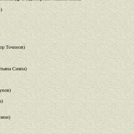
)
ор Точинов)
тьяна Сияна)
унов)
а)
мон)