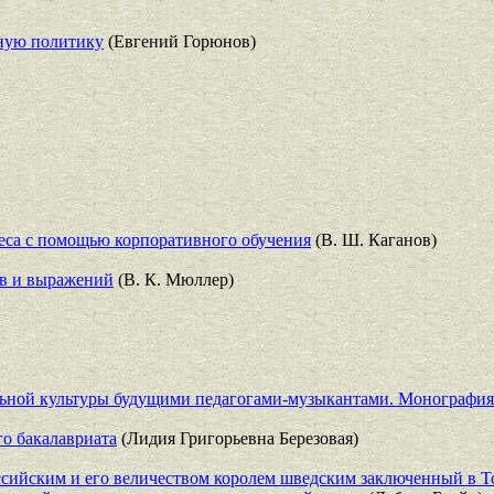
тную политику
(Евгений Горюнов)
еса с помощью корпоративного обучения
(В. Ш. Каганов)
ов и выражений
(В. К. Мюллер)
льной культуры будущими педагогами-музыкантами. Монография
го бакалавриата
(Лидия Григорьевна Березовая)
ссийским и его величеством королем шведским заключенный в Т