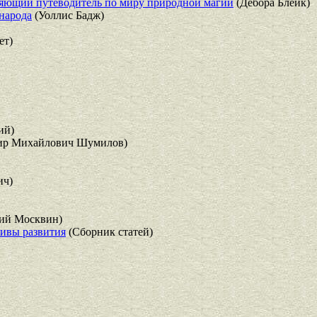
ляющий путеводитель по миру природной магии
(Дебора Блейк)
 народа
(Уоллис Бадж)
ет)
ий)
ир Михайлович Шумилов)
ич)
ий Москвин)
тивы развития
(Сборник статей)