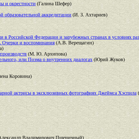
ы и окрестности
(Галина Шефер)
ой образовательной аккредитации
(И. З. Ахтариев)
 в Российской Федерации и зарубежных странах в условиях раз
е. Очерки и воспоминания
(А.В. Верещагин)
а)
производств
(М. Ю. Архипова)
тельного, или Поэма о внутренних диалогах
(Юрий Жуков)
ена Коровина)
арной актрисы в эксклюзивных фотографиях Джеймса Хэспила
Александр Владимирович Пшеничный)