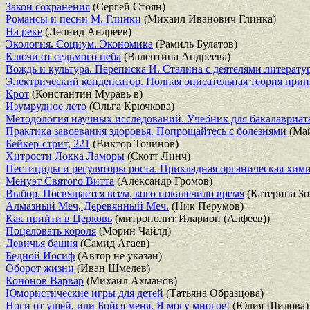
Закон сохранения
(Сергей Стоян)
Романсы и песни М. Глинки
(Михаил Иванович Глинка)
На реке
(Леонид Андреев)
Экология. Социум. Экономика
(Рамиль Булатов)
Ключи от седьмого неба
(Валентина Андреева)
Вождь и культура. Переписка И. Сталина с деятелями литератур
Электрический конденсатор. Полная описательная теория прин
Крот
(Константин Муравь в)
Изумрудное лето
(Ольга Крючкова)
Методология научных исследований. Учебник для бакалавриат
Практика завоевания здоровья. Попрощайтесь с болезнями
(Май
Бейкер-стрит, 221
(Виктор Точинов)
Хитрости Локка Ламоры
(Скотт Линч)
Пестициды и регуляторы роста. Прикладная органическая хим
Менуэт Святого Витта
(Александр Громов)
Выбор. Посвящается всем, кого покалечило время
(Катерина Зо
Алмазный Меч, Деревянный Меч.
(Ник Перумов)
Как прийти в Церковь
(митрополит Иларион (Алфеев))
Поцеловать короля
(Морин Чайлд)
Девичья башня
(Самид Агаев)
Бедной Иосиф
(Автор не указан)
Оборот жизни
(Иван Шмелев)
Кононов Варвар
(Михаил Ахманов)
Юмористические игры для детей
(Татьяна Образцова)
Ноги от ушей, или Бойся меня. Я могу многое!
(Юлия Шилова)