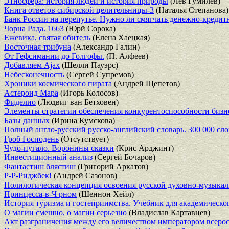
Этносфера: история людей и история природы
(Лев Гумилев)
Книга ответов сибирской целительницы-3
(Наталья Степанова)
Банк России на перепутье. Нужно ли смягчать денежно-креди
Чорна Рада. 1663
(Юрй Сорока)
Ежевика, святая обитель
(Елена Хаецкая)
Восточная трибуна
(Александр Галин)
От Гефсимании до Голгофы.
(П. Алфеев)
Добавляем Ajax
(Шелли Пауэрс)
Небесконечность
(Сергей Супремов)
Хроники космического пирата
(Андрей Щепетов)
Астероид Мара
(Игорь Колосов)
Фиделио
(Людвиг ван Бетховен)
Элементы стратегии обеспечения конкурентоспособности бизн
Базы данных
(Ирина Кумскова)
Полный англо-русский русско-английский словарь. 300 000 сл
Гроб Господень
(Отсутствует)
Чудо-пугало. Воронины сказки
(Крис Арджинт)
Инвестиционный анализ
(Сергей Бочаров)
Фантастиш блястиш
(Григорий Аркатов)
Р-Р-Риджбек!
(Андрей Сазонов)
Полилогическая концепция освоения русской духовно-музыка
Принцесса-в-Ч рном
(Шеннон Хейл)
История туризма и гостеприимства. Учебник для академическо
О магии смешно, о магии серьезно
(Владислав Картавцев)
Акт разграничения между его величеством императором всеро