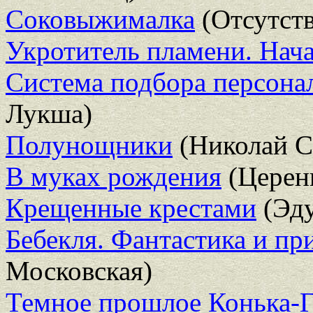
Соковыжималка
(Отсутств
Укротитель пламени. Нач
Система подбора персона
Лукша)
Полунощники
(Николай С
В муках рождения
(Церен
Крещенные крестами
(Эду
Бебекля. Фантастика и п
Московская)
Темное прошлое Конька-