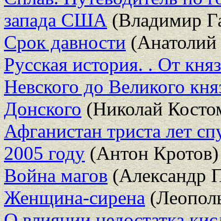
запада США
(Владимир Г
Срок давности
(Анатолий 
Русская история. . От кн
Невского до Великого кн
Донского
(Николай Косто
Афганистан триста лет сп
2005 году
(Антон Кротов)
Война магов
(Александр 
Женщина-сирена
(Леополь
О влиянии недостатка кис