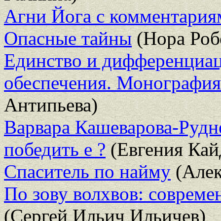
Агни Йога с комментария
Опасные тайны
(Нора Роб
Единство и дифференциац
обеспечения. Монография
Антипьева)
Варвара Кашеварова-Рудне
победить е ?
(Евгения Кай
Спаситель по найму
(Алек
По зову волхвов: совреме
(Сергей Ильич Ильичев)