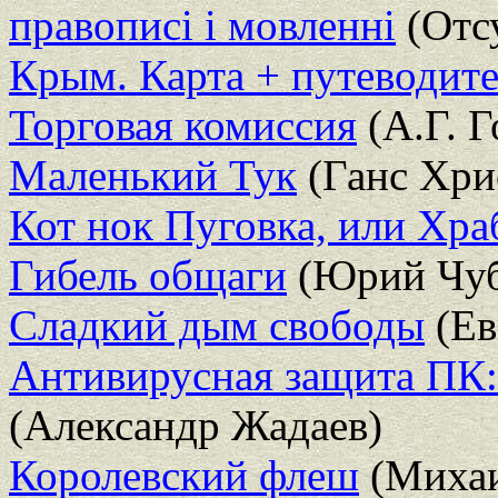
правописi i мовленнi
(Отсу
Крым. Карта + путеводит
Торговая комиссия
(А.Г. Г
Маленький Тук
(Ганс Хри
Кот нок Пуговка, или Хра
Гибель общаги
(Юрий Чу
Сладкий дым свободы
(Ев
Антивирусная защита ПК: 
(Александр Жадаев)
Королевский флеш
(Михаи