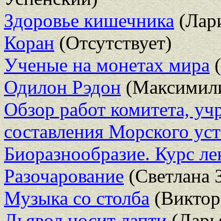
Здоровье кишечника
(Лари
Коран
(Отсутствует)
Ученые на монетах мира
(
Одилон Рэдон
(Максимили
Обзор работ комитета, уч
составления Морского уст
Биоразнообразие. Курс л
Разочарование
(Светлана 
Музыка со столба
(Виктор
Дьявол носит лапти
(Дарь