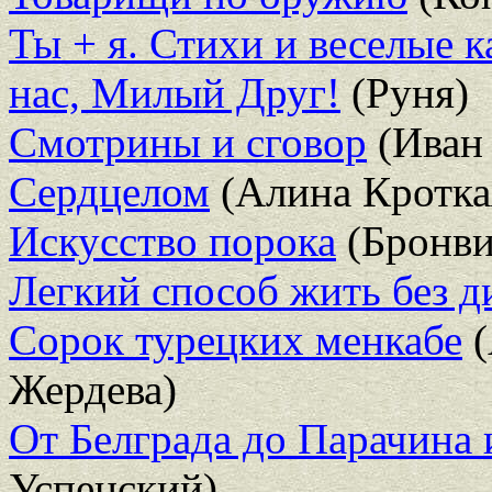
Ты + я. Стихи и веселые к
нас, Милый Друг!
(Руня)
Смотрины и сговор
(Иван
Сердцелом
(Алина Кротка
Искусство порока
(Бронви
Легкий способ жить без д
Сорок турецких менкабе
(
Жердева)
От Белграда до Парачина 
Успенский)