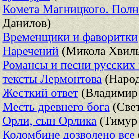
Комета Магницкого. Полн
Данилов)
Временщики и фаворитки
Наречений
(Микола Хвиль
Романсы и песни русских 
тексты Лермонтова
(Народ
Жесткий ответ
(Владимир
Месть древнего бога
(Свет
Орли, сын Орлика
(Тимур 
Коломбине дозволено все