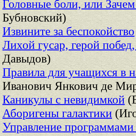
Головные боли, или Зачем
Бубновский)
Извините за беспокойство
Лихой гусар, герой побед
Давыдов)
Правила для учащихся в 
Иванович Янкович де Ми
Каникулы с невидимкой
(
Аборигены галактики
(Иго
Управление программами 