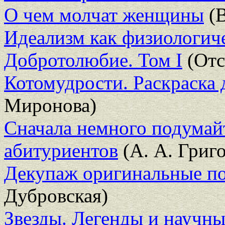
О чем молчат женщины
(В
Идеализм как физиологич
Добротолюбие. Том I
(Отс
Котомудрости. Раскраска 
Миронова)
Сначала немного подумайт
абитуриентов
(А. А. Григ
Декупаж оригинальные по
Дубровская)
Звезды. Легенды и научн