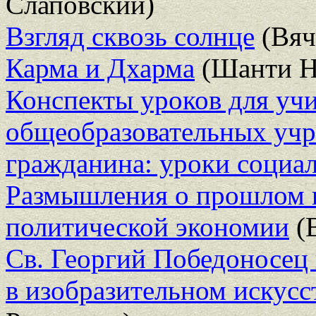
Слаповский)
Взгляд сквозь солнце
(Вяч
Карма и Дхарма
(Шанти Н
Конспекты уроков для учи
общеобразовательных учр
гражданина: уроки социа
Размышления о прошлом 
политической экономии
(В
Св. Георгий Победоносец
в изобразительном искусс