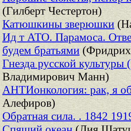
(Гилберт Честертон)
Катюшкины зверюшки
(На
Ид т АТО. Парамоса. Отве
будем братьями
(Фридрих
Гнезда русской культуры 
Владимирович Манн)
АНТИонкология: рак, я об
Алефиров)
Обратная сила. . 1842 191
Спящий океан
(Лия Шату