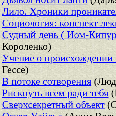
Лило. Хроники проникате
Социология: конспект ле
Судный день ( Иом-Кипур
Короленко)
Учение о происхождении 
Гессе)
В потоке сотворения
(Люд
Рискнуть всем ради тебя
(
Сверхсекретный объект
(С