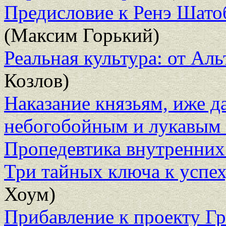
Предисловие к Ренэ Шато
(Максим Горький)
Реальная культура: от Ал
Козлов)
Наказание князьям, иже д
небогобойным и лукавым
Пропедевтика внутренних
Три тайных ключа к успех
Хоум)
Прибавление к проекту Г