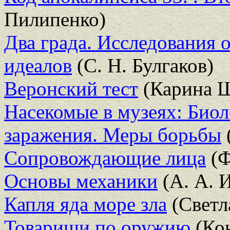
Пилипенко)
Два града. Исследования
идеалов
(С. Н. Булгаков)
Веронский тест
(Карина 
Насекомые в музеях: Био
заражения. Меры борьбы
Сопровождающие лица
(Ф
Основы механики
(А. А. 
Капля яда море зла
(Светл
Товарищи по оружию
(Ко