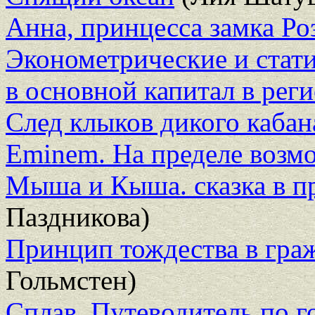
Анна, принцесса замка Ро
Эконометрические и стат
в основной капитал в рег
След клыков дикого кабан
Eminem. На пределе возм
Мыша и Кыша. сказка в пр
Паздникова)
Принцип тождества в гра
Гольмстен)
Сплав. Путеводитель по 