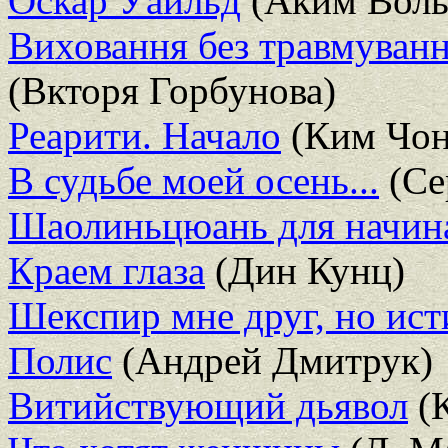
Оскар Уайльд
(Аким Волы
Виховання без травмуванн
(Вкторя Горбунова)
Реарити. Начало
(Ким Чон
В судьбе моей осень...
(Се
Шаолиньцюань для начи
Краем глаза
(Дин Кунц)
Шекспир мне друг, но ис
Полис
(Андрей Дмитрук)
Витийствующий дьявол
(К