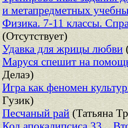
и метапредметных учебны
Физика. 7-11 классы. Сп
(Отсутствует)
Удавка для жрицы любви
Маруся спешит на помощь
Делаэ)
Игра как феномен культу
Гузик)
Песчаный рай
(Татьяна Т
Код апокалипсиса 33. . В