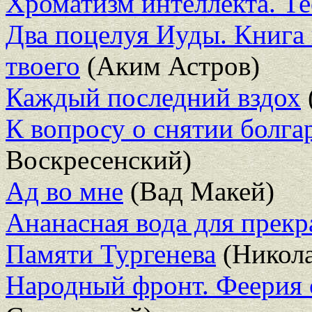
Хроматизм интеллекта. Те
Два поцелуя Иуды. Книга 
твоего
(Аким Астров)
Каждый последний вздох
К вопросу о снятии болга
Воскресенский)
Ад во мне
(Вад Макей)
Ананасная вода для прек
Памяти Тургенева
(Никол
Народный фронт. Феерия 