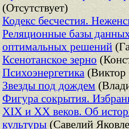
(Отсутствует)
Кодекс бесчестия. Нежен
Реляционные базы данных
оптимальных решений
(Г
Ксенотанское зерно
(Конс
Психоэнергетика
(Виктор 
Звезды под дождем
(Влади
Фигура сокрытия. Избранн
XIX и XX веков. Об исто
культуры
(Савелий Яковле