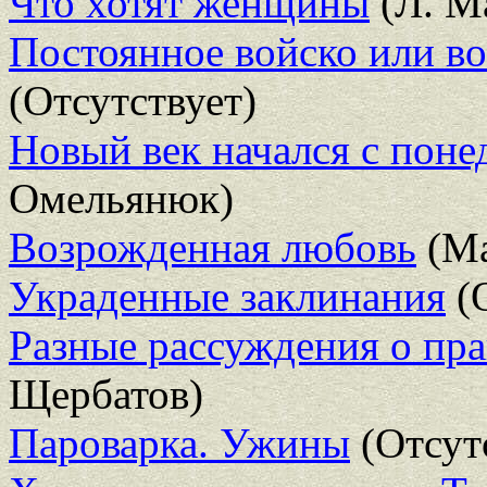
Что хотят женщины
(Л. М
Постоянное войско или во
(Отсутствует)
Новый век начался с поне
Омельянюк)
Возрожденная любовь
(Ма
Украденные заклинания
(О
Разные рассуждения о пр
Щербатов)
Пароварка. Ужины
(Отсут