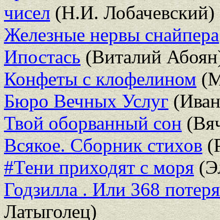
чисел
(Н.И. Лобачевский)
Железные нервы снайпера
Ипостась
(Виталий Абоян
Конфеты с клофелином
(М
Бюро Вечных Услуг
(Иван
Твой оборванный сон
(Вяч
Всякое. Сборник стихов
(
#Тени приходят с моря
(Э
Годзилла . Или 368 потер
Латыголец)