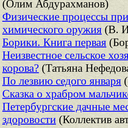
(Олим Абдурахманов)
Физические процессы при 
химического оружия
(В. И
Борики. Книга первая
(Бо
Неизвестное сельское хоз
корова?
(Татьяна Нефедов
По лезвию седого января
(
Сказка о храбром мальчик
Петербургские дачные ме
здоровости
(Коллектив ав