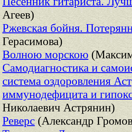
Песенник гитариста. Луч
Агеев)
Ржевская бойня. Потерян
Герасимова)
Волною морскою
(Максим
Самодиагностика и самоис
система оздоровления Аст
иммунодефицита и гипокс
Николаевич Астрянин)
Реверс
(Александр Громов