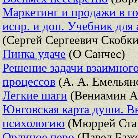
Маркетинг и продажи в го
испр. и доп. Учебник для
(Сергей Сергеевич Скобк
Пинка удаче
(О Санчес)
Решение задачи взаимног
процессов
(А. А. Емельян
Легкие шаги
(Вениамин А
Юнговская карта души. В
психологию
(Мюррей Ста
Орлиное перо
(Павел Баж