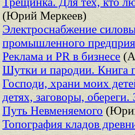
Трещинка. Для тех, кто л
(Юрий Меркеев)
Электроснабжение силовы
промышленного предприя
Реклама и PR в бизнесе
(А
Шутки и пародии. Книга 
Господи, храни моих дете
детях, заговоры, обереги.
Путь Невменяемого
(Юрий
Топография кладов древни