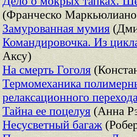
Дело о мокрых тапках. Ш
(Франческо Маркьюлиано
Замурованная мумия
(Дми
Командировочка. Из цикл
Аксу)
На смерть Гоголя
(Констан
Термомеханика полимерны
релаксационного переход
Тайна ее поцелуя
(Анна Р
Несусветный багаж
(Робер