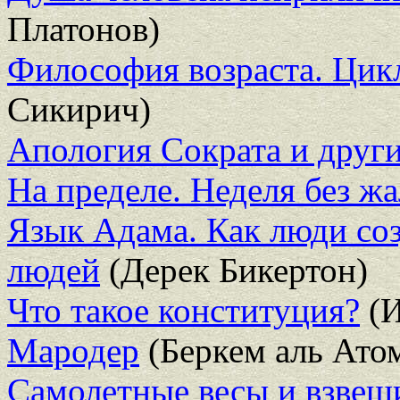
Платонов)
Философия возраста. Цик
Сикирич)
Апология Сократа и други
На пределе. Неделя без жа
Язык Адама. Как люди соз
людей
(Дерек Бикертон)
Что такое конституция?
(И
Мародер
(Беркем аль Ато
Самолетные весы и взвеш