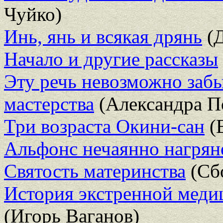
Чуйко)
Инь, янь и всякая дрянь
(Д
Начало и другие рассказы
Эту речь невозможно забы
мастерства
(Александра П
Три возраста Окини-сан
(
Альфонс нечаянно нагрян
Святость материнства
(Сб
История экстренной мед
(Игорь Ваганов)