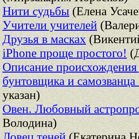
Нити судьбы
(Елена Усаче
Учители учителей
(Валери
Друзья в масках
(Викентий
iPhone проще простого!
(
Описание происхождения 
бунтовщика и самозванца
указан)
Овен. Любовный астропро
Володина)
Ловец теней
(Екатерина Н