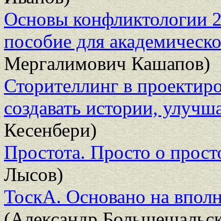
Основы конфликтологии 2-
пособие для академическо
Мергалимович Кашапов)
Сторителлинг в проектир
создавать истории, улуч
Кесенбери)
Простота. Просто о прост
Лысов)
ТоскА. Основано на впол
(Александр Большешальс