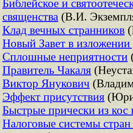
Библейское и святоотечес
священства
(В.И. Экземпл
Клад вечных странников
(
Новый Завет в изложении 
Сплошные неприятности
Правитель Чакаля
(Неуста
Виктор Янукович
(Владим
Эффект присутствия
(Юри
Быстрые прически из кос 
Налоговые системы стран