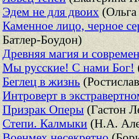
Эдем не для двоих
(Ольга 
Каменное лицо, черное се
Батлер-Боудон)
Древняя магия и совреме
Мы русские! С нами Бог!
Беглец в жизнь
(Ростислав
Интроверт в экстравертно
Призрак Оперы
(Гастон Л
Степи. Калмыки
(Н.А. Ал
Военмех несекретно
(Бор