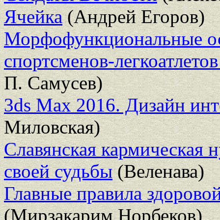
Ячейка
(Андрей Егоров)
Морфофункциональные ос
спортсменов-легкоатлето
П. Самусев)
3ds Max 2016. Дизайн инт
Миловская)
Славянская кармическая 
своей судьбы
(Веленава)
Главные правила здоровой
(Мирзакарим Норбеков)