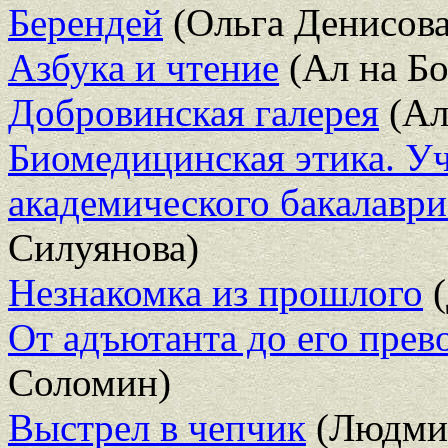
Берендей
(Ольга Денисова
Азбука и чтение
(Ал на Б
Добровинская галерея
(Ал
Биомедицинская этика. У
академического бакалаври
Силуянова)
Незнакомка из прошлого
(
От адъютанта до его прев
Соломин)
Выстрел в чепчик
(Людмил