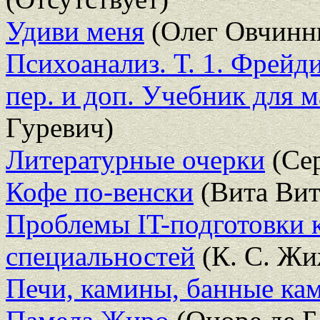
Удиви меня
(Олег Овчинн
Психоанализ. Т. 1. Фрейди
пер. и доп. Учебник для 
Гуревич)
Литературные очерки
(Сер
Кофе по-венски
(Вита Вит
Проблемы IT-подготовки 
специальностей
(К. С. Ж
Печи, камины, банные ка