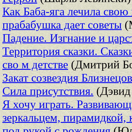
Как Баба-яга лечила свою
прабабушка дает советы
(
Падение. Изгнание и царс
Территория сказки. Сказк
сво м детстве
(Дмитрий Бо
Закат созвездия Близнецо
Сила присутствия.
(Дэвид
Я хочу играть. Развивающ
зеркальцем, пирамидкой, 
под рукой с рождения
(Юл