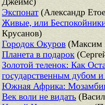
Джеймс)
Экспонат
(Александр Етое
Живые, или Беспокойники
Крусанов)
Городок Окуров
(Максим 
Планета в подарок
(Серге
Золотой теленок: Как Ост
государственным дубом и
Южная Африка: Мозамби
Век воли не видать
(Васил