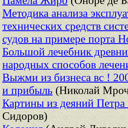
Памела Жиро
(Оноре де Б
Методика анализа эксплу
технических средств сис
судов на примере порта Н
Большой лечебник древни
народных способов лечен
Выжми из бизнеса вс ! 20
и прибыль
(Николай Мроч
Картины из деяний Петра 
Сидоров)