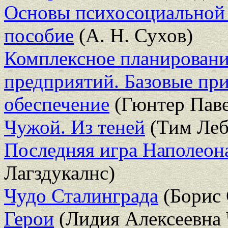
Основы психосоциальной 
пособие
(А. Н. Сухов)
Комплексное планирован
предприятий. Базовые пр
обеспечение
(Гюнтер Паве
Чужой. Из теней
(Тим Леб
Последняя игра Наполеона
Лагздукалнс)
Чудо Сталинграда
(Борис 
Герои
(Лидия Алексеевна 