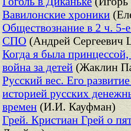
Гоголь в Диканьке
(Игорь 
Вавилонские хроники
(Ел
Обществознание в 2 ч. 5-е
СПО
(Андрей Сергеевич 
Когда я была принцессой,
война за детей
(Жаклин Па
Русский вес. Его развитие
историей русских денежн
времен
(И.И. Кауфман)
Грей. Кристиан Грей о пя