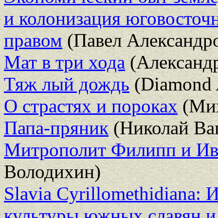
и колонизация юговосточ
правом
(Павел Александр
Мат в три хода
(Александр
Тяж лый дождь
(Diamond 
О страстях и пороках
(Мих
Папа-пряник
(Николай Ва
Митрополит Филипп и Ив
Володихин)
Slavia Cyrillomethidiana:
культуры южных славян и