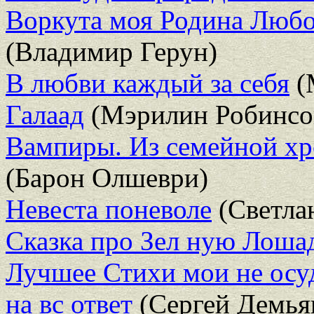
Воркута моя Родина Любо
(Владимир Герун)
В любви каждый за себя
(
Галаад
(Мэрилин Робинсо
Вампиры. Из семейной хр
(Барон Олшеври)
Невеста поневоле
(Светлан
Сказка про Зел ную Лоша
Лучшее Стихи мои не осуд
на вс ответ
(Сергей Демья