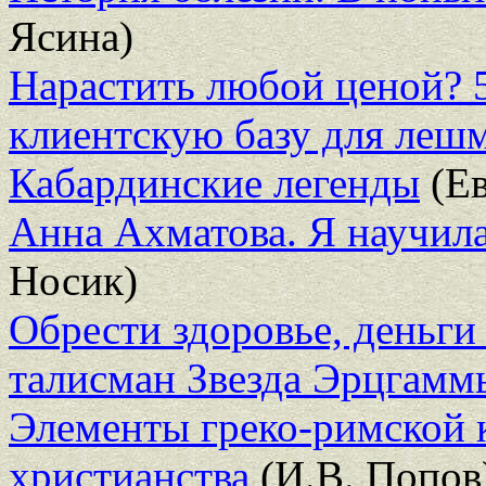
Ясина)
Нарастить любой ценой? 
клиентскую базу для леш
Кабардинские легенды
(Ев
Анна Ахматова. Я научила
Носик)
Обрести здоровье, деньги
талисман Звезда Эрцгамм
Элементы греко-римской 
христианства
(И.В. Попов