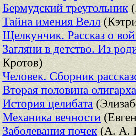
Бермудский треугольник
(
Тайна имения Велл
(Кэтри
Щелкунчик. Рассказ о вой
Загляни в детство. Из род
Кротов)
Человек. Сборник рассказ
Вторая половина олигарх
История целибата
(Элизаб
Механика вечности
(Евге
Заболевания почек
(А. А. 