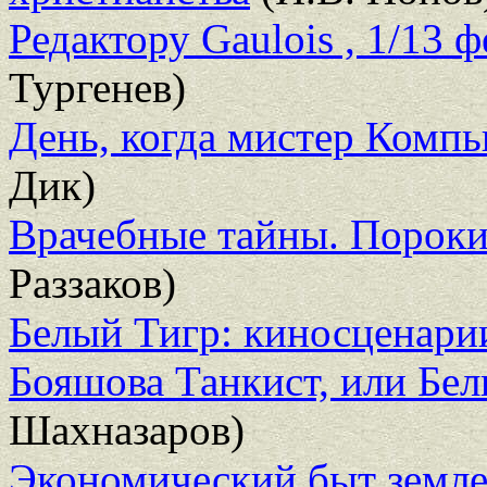
Редактору Gaulois , 1/13 ф
Тургенев)
День, когда мистер Компь
Дик)
Врачебные тайны. Пороки
Раззаков)
Белый Тигр: киносценари
Бояшова Танкист, или Бе
Шахназаров)
Экономический быт земле