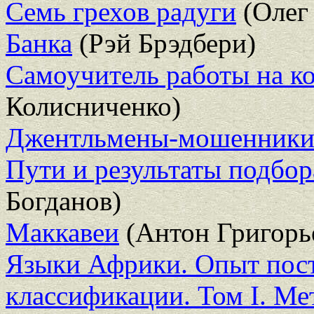
Семь грехов радуги
(Олег
Банка
(Рэй Брэдбери)
Самоучитель работы на к
Колисниченко)
Джентльмены-мошенник
Пути и результаты подбор
Богданов)
Маккавеи
(Антон Григорь
Языки Африки. Опыт пост
классификации. Том I. Ме