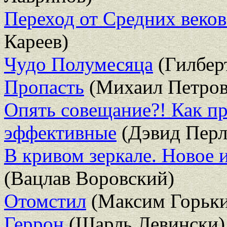
Переход от Средних веко
Кареев)
Чудо Полумесяца
(Гилбер
Пропасть
(Михаил Петро
Опять совещание?! Как пр
эффективные
(Дэвид Перл
В кривом зеркале. Новое и
(Вацлав Воровский)
Отомстил
(Максим Горьк
Геррон
(Шарль Левински)