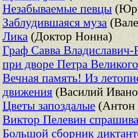
Незабываемые певцы
(Юри
Заблудившаяся муза
(Вале
Лика
(Доктор Нонна)
Граф Савва Владиславич-
при дворе Петра Великого
Вечная память! Из летопи
движения
(Василий Ивано
Цветы запоздалые
(Антон 
Виктор Пелевин спрашива
Большой сборник диктанто