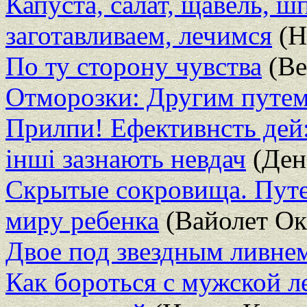
Капуста, салат, щавель, 
заготавливаем, лечимся
(Н
По ту сторону чувства
(Ве
Отморозки: Другим путе
Прилпи! Ефективнсть дей:
iншi зазнають невдач
(Ден
Скрытые сокровища. Путе
миру ребенка
(Вайолет Ок
Двое под звездным ливне
Как бороться с мужской л