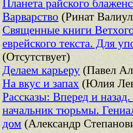
Планета райского блаженс
Варварство
(Ринат Валиул
Священные книги Ветхого 
еврейского текста. Для уп
(Отсутствует)
Делаем карьеру
(Павел Ал
На вкус и запах
(Юлия Лев
Рассказы: Вперед и назад.
начальник тюрьмы. Гениа
дом
(Александр Степанов