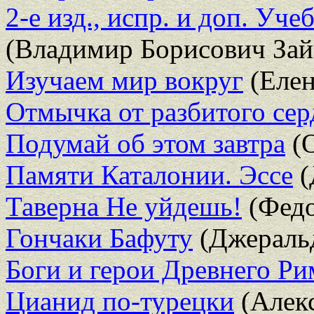
2-е изд., испр. и доп. Уч
(Владимир Борисович Зай
Изучаем мир вокруг
(Елен
Отмычка от разбитого сер
Подумай об этом завтра
(О
Памяти Каталонии. Эссе
(
Таверна Не уйдешь!
(Федо
Гончаки Бафуту
(Джераль
Боги и герои Древнего Ри
Цианид по-турецки
(Алек