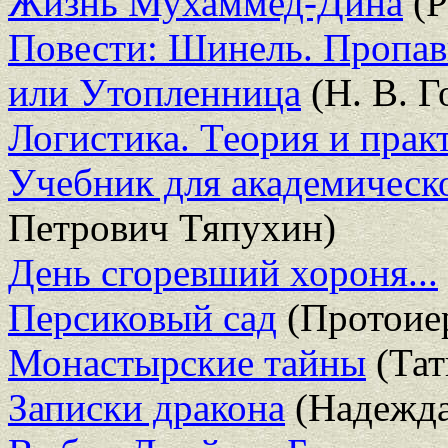
Жизнь Мухаммед-Дина
(Р
Повести: Шинель. Пропав
или Утопленница
(Н. В. Г
Логистика. Теория и практи
Учебник для академическо
Петрович Тяпухин)
День сгоревший хороня...
Персиковый сад
(Протоие
Монастырские тайны
(Тат
Записки дракона
(Надежда