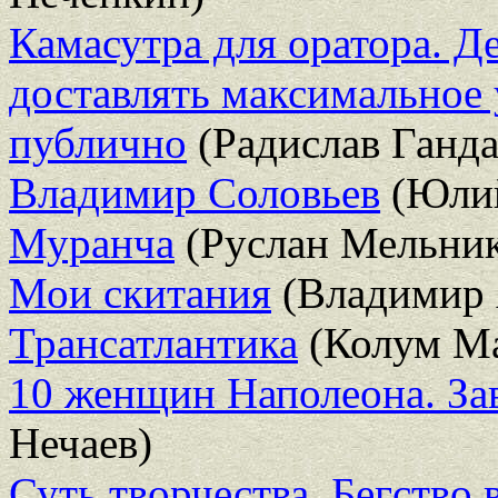
Камасутра для оратора. Де
доставлять максимальное 
публично
(Радислав Ганда
Владимир Соловьев
(Юлий
Муранча
(Руслан Мельник
Мои скитания
(Владимир 
Трансатлантика
(Колум Ма
10 женщин Наполеона. Зав
Нечаев)
Суть творчества. Бегство