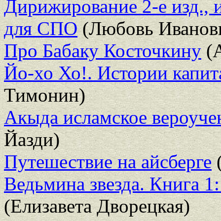
Дирижирование 2-е изд., 
для СПО
(Любовь Ивановн
Про Бабаку Косточкину
(А
Йо-хо Хо!. Истории капи
Тимонин)
Акыда исламское вероуче
Йазди)
Путешествие на айсберге
(
Ведьмина звезда. Книга 1
(Елизавета Дворецкая)