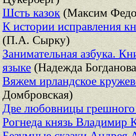
Шсть казок
(Максим Федо
К истории исправления кни
(П.А. Сырку)
Занимательная азбука. Кн
языке
(Надежда Богданова
Вяжем ирландское круже
Домбровская)
Две любовницы грешного с
Рогнеда князь Владимир 
Безумные сказки Андрея 