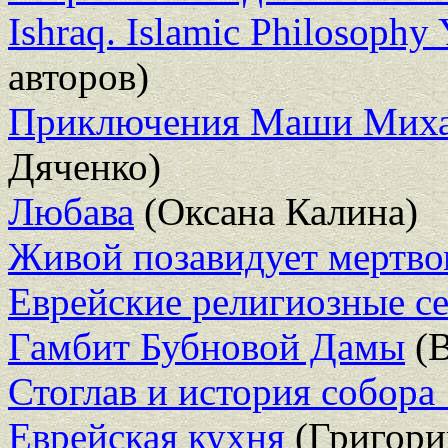
Ishraq. Islamic Philosophy
авторов)
Приключения Маши Мих
Дяченко)
Любава
(Оксана Калина)
Живой позавидует мертв
Еврейские религиозные се
Гамбит Бубновой Дамы
(В
Стоглав и история собора 
Еврейская кухня
(Григори