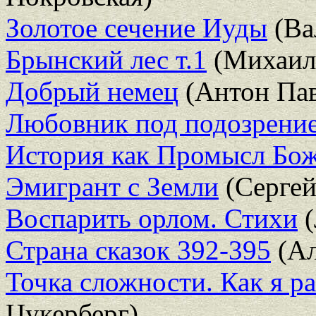
Золотое сечение Иуды
(Ва
Брынский лес т.1
(Михаил 
Добрый немец
(Антон Пав
Любовник под подозрени
История как Промысл Бо
Эмигрант с Земли
(Сергей
Воспарить орлом. Стихи
(
Страна сказок 392-395
(Ал
Точка сложности. Как я р
Цукерберг)