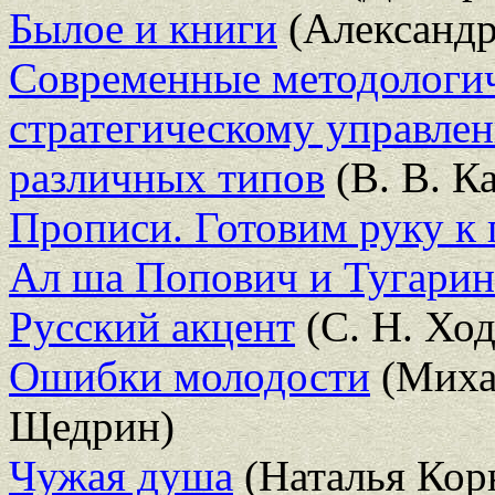
Былое и книги
(Александр
Современные методологич
стратегическому управле
различных типов
(В. В. К
Прописи. Готовим руку к
Ал ша Попович и Тугарин
Русский акцент
(С. Н. Хо
Ошибки молодости
(Миха
Щедрин)
Чужая душа
(Наталья Кор