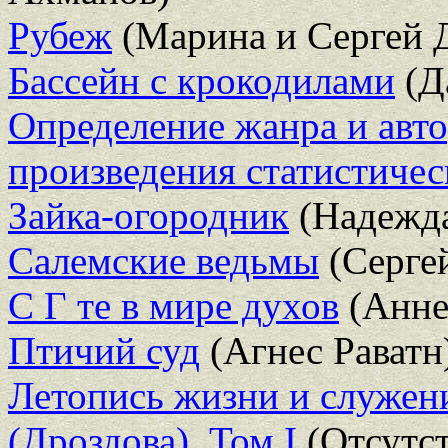
Рубеж
(Марина и Сергей 
Бассейн с крокодилами
(Д
Определение жанра и авто
произведения статистиче
Зайка-огородник
(Надежд
Салемские ведьмы
(Сергей
C Г те в мире духов
(Анне
Птичий суд
(Агнес Раватн
Летопись жизни и служен
(Дроздова). Том I
(Отсутст