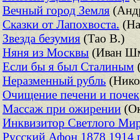
Вечный город Земля
(Анд
Сказки от Лапохвоста.
(На
Звезда безумия
(Тао В.)
Няня из Москвы
(Иван Шм
Если бы я был Сталиным
(
Неразменный рубль
(Нико
Очищение печени и почек
Массаж при ожирении
(Ок
Инквизитор Светлого Ми
Русский Афон 1878 1914 г