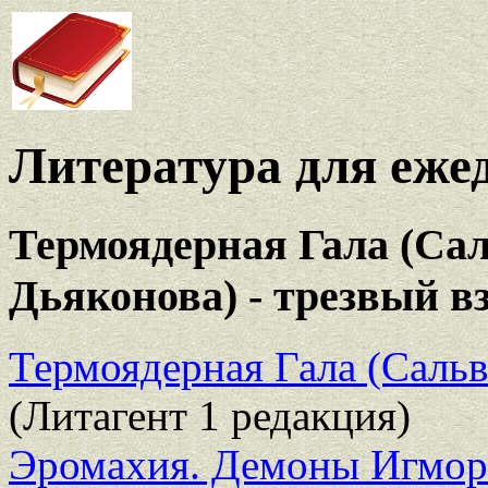
Литература для еже
Термоядерная Гала (Са
Дьяконова) - трезвый вз
Термоядерная Гала (Сальв
(Литагент 1 редакция)
Эромахия. Демоны Игмор