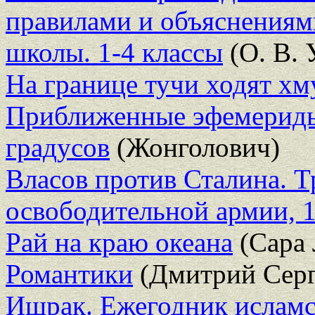
правилами и объяснениями
школы. 1-4 классы
(О. В. 
На границе тучи ходят хм
Приближенные эфемериды 
градусов
(Жонголович)
Власов против Сталина. Т
освободительной армии, 
Рай на краю океана
(Сара 
Романтики
(Дмитрий Серг
Ишрак. Ежегодник исламс