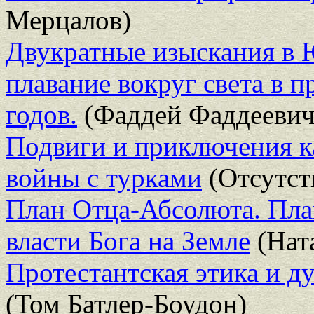
Мерцалов)
Двукратные изыскания в 
плавание вокруг света в п
годов.
(Фаддей Фаддеевич
Подвиги и приключения к
войны с турками
(Отсутст
План Отца-Абсолюта. Пла
власти Бога на Земле
(Нат
Протестантская этика и д
(Том Батлер-Боудон)