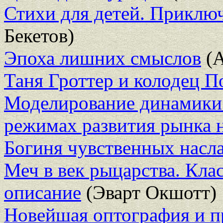
Стихи для детей. Приклю
Бекетов)
Эпоха лишних смыслов
(А
Таня Гроттер и колодец П
Моделирование динамики 
режимах развития рынка 
Богиня чувственных насл
Меч в век рыцарства. Кла
описание
(Эварт Окшотт)
Новейшая оптография и п