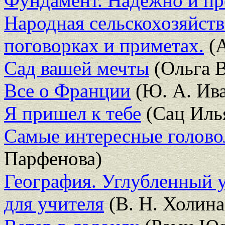
Фундамент. Надежно и п
Народная сельскохозяйств
поговорках и приметах.
(А
Сад вашей мечты
(Ольга 
Все о Франции
(Ю. А. Ива
Я пришел к тебе
(Сац Иль
Самые интересные голово
Парфенова)
География. Углубленный у
для учителя
(В. Н. Холина