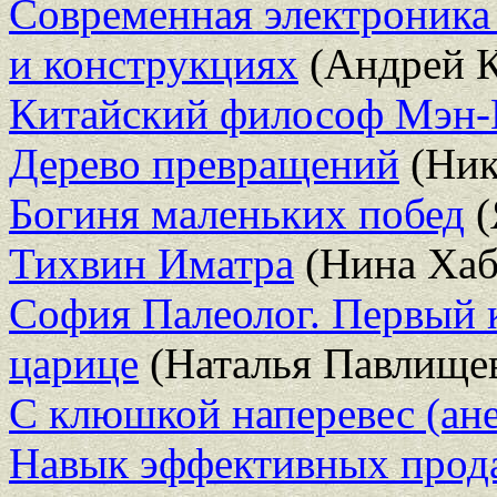
Современная электроника
и конструкциях
(Андрей К
Китайский философ Мэн
Дерево превращений
(Ник
Богиня маленьких побед
(
Тихвин Иматра
(Нина Хаб
София Палеолог. Первый 
царице
(Наталья Павлище
С клюшкой наперевес (ане
Навык эффективных прод