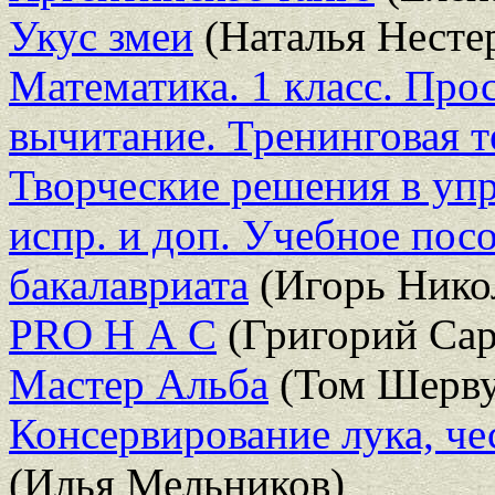
Укус змеи
(Наталья Несте
Математика. 1 класс. Про
вычитание. Тренинговая т
Творческие решения в упра
испр. и доп. Учебное пос
бакалавриата
(Игорь Нико
PRO Н А С
(Григорий Сар
Мастер Альба
(Том Шерву
Консервирование лука, чес
(Илья Мельников)