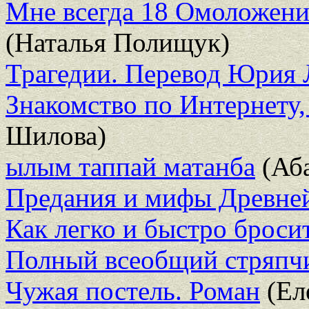
Мне всегда 18 Омоложение
(Наталья Полищук)
Трагедии. Перевод Юрия
Знакомство по Интернету,
Шилова)
ылым таппай матанба
(Аба
Предания и мифы Древне
Как легко и быстро броси
Полный всеобщий стряпчий
Чужая постель. Роман
(Ел