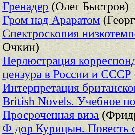
Гренадер
(Олег Быстров)
Гром над Араратом
(Георг
Спектроскопия низкотемп
Очкин)
Перлюстрация корреспонд
цензура в России и СССР
Интерпретация британског
British Novels. Учебное п
Просроченная виза
(Фридр
Ф дор Курицын. Повесть 