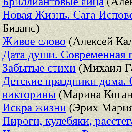
Бриллиантовые яйца
(Але
Новая Жизнь. Сага Испове
Бизанс)
Живое слово
(Алексей Ка
Дата души. Cовременная 
Забытые стихи
(Михаил Г
Детские праздники дома. 
викторины
(Марина Коган
Искра жизни
(Эрих Мария
Пироги, кулебяки, расстег