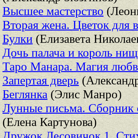
Высшее мастерство
(Леон
Вторая жена. Цветок для 
Булки
(Елизавета Николае
Дочь палача и король ни
Таро Манара. Магия люб
Запертая дверь
(Александр
Беглянка
(Элис Манро)
Лунные письма. Сборник 
(Елена Картунова)
Дружок Лесовичок 1. Ст