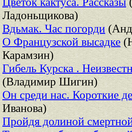
Цветок кактуса. Рассказы
(
Ладоньщикова)
Вдьмак. Час погорди
(Анд
О Французской высадке
(
Карамзин)
Гибель Курска . Неизвест
(Владимир Шигин)
Он среди нас. Короткие д
Иванова)
Пройдя долиной смертной