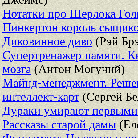
Нотатки про Шерлока Гол
Пинкертон король сыщик
Диковинное диво
(Рэй Бр
Супертренажер памяти. К
мозга
(Антон Могучий)
Майнд-менеджмент. Решен
интеллект-карт
(Сергей Бе
Дураки умирают первыми
Рассказы старой дамы
(Ел