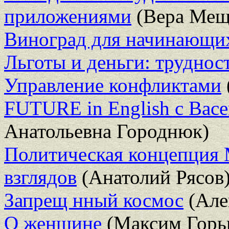
приложениями
(Вера Мещ
Виноград для начинающи
Льготы и деньги: труднос
Управление конфликтами
FUTURE in English с Вас
Анатольевна Городнюк)
Политическая концепция 
взглядов
(Анатолий Рясов
Запрещ нный космос
(Але
О женщине
(Максим Горь