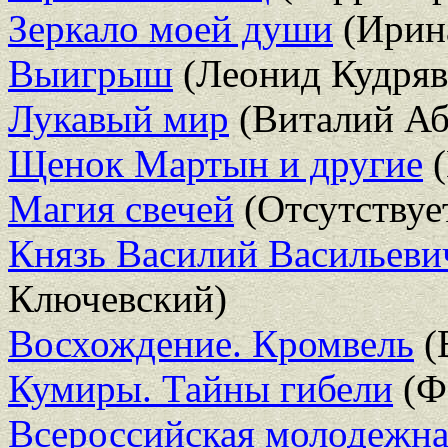
Зеркало моей души
(Ирин
Выигрыш
(Леонид Кудряв
Лукавый мир
(Виталий А
Щенок Мартын и другие
(
Магия свечей
(Отсутствуе
Князь Василий Васильеви
Ключевский)
Восхождение. Кромвель
(
Кумиры. Тайны гибели
(Ф
Всероссийская молодежна