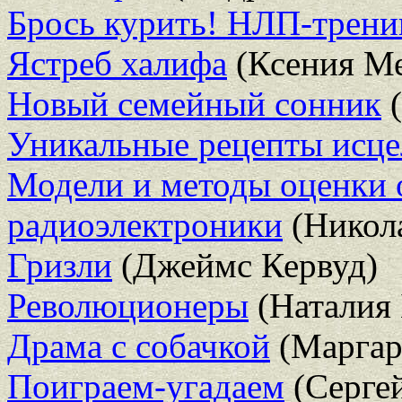
Брось курить! НЛП-трени
Ястреб халифа
(Ксения Ме
Новый семейный сонник
(
Уникальные рецепты исце
Модели и методы оценки о
радиоэлектроники
(Никол
Гризли
(Джеймс Кервуд)
Революционеры
(Наталия 
Драма с собачкой
(Маргар
Поиграем-угадаем
(Серге