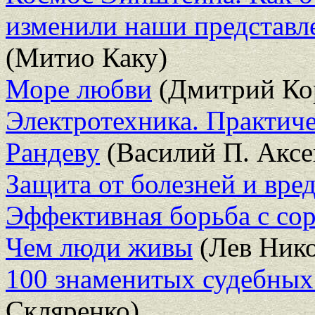
изменили наши представле
(Митио Каку)
Море любви
(Дмитрий Ко
Электротехника. Практич
Рандеву
(Василий П. Аксе
Защита от болезней и вред
Эффективная борьба с со
Чем люди живы
(Лев Нико
100 знаменитых судебных
Скляренко)