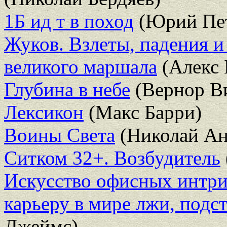
1Б ид т в поход
(Юрий Пет
Жуков. Взлеты, падения 
великого маршала
(Алекс 
Глубина в небе
(Вернор В
Лексикон
(Макс Барри)
Воины Света
(Николай Ан
Ситком 32+. Возбудитель
Искусство офисных интри
карьеру в мире лжи, подс
Джеймс)