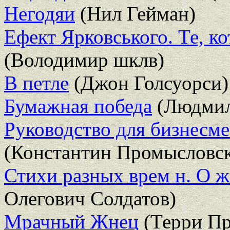
Негодяи
(Нил Гейман)
Ефект Ярковського. Те, кот
(Володимир шклв)
В петле
(Джон Голсуорси)
Бумажная победа
(Людмил
Руководство для бизнесме
(Константин Промысловс
Стихи разных врем н. О ж
Олегович Солдатов)
Мрачный Жнец
(Терри Пр