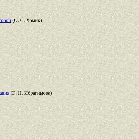
собой
(О. С. Хомик)
авия
(Э. Н. Ибрагимова)