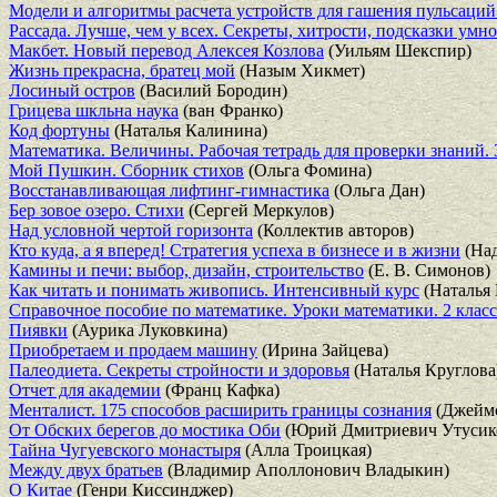
Модели и алгоритмы расчета устройств для гашения пульсаций
Рассада. Лучше, чем у всех. Секреты, хитрости, подсказки ум
Макбет. Новый перевод Алексея Козлова
(Уильям Шекспир)
Жизнь прекрасна, братец мой
(Назым Хикмет)
Лосиный остров
(Василий Бородин)
Грицева шкльна наука
(ван Франко)
Код фортуны
(Наталья Калинина)
Математика. Величины. Рабочая тетрадь для проверки знаний. 
Мой Пушкин. Сборник стихов
(Ольга Фомина)
Восстанавливающая лифтинг-гимнастика
(Ольга Дан)
Бер зовое озеро. Стихи
(Сергей Меркулов)
Над условной чертой горизонта
(Коллектив авторов)
Кто куда, а я вперед! Стратегия успеха в бизнесе и в жизни
(Над
Камины и печи: выбор, дизайн, строительство
(Е. В. Симонов)
Как читать и понимать живопись. Интенсивный курс
(Наталья 
Справочное пособие по математике. Уроки математики. 2 класс
Пиявки
(Аурика Луковкина)
Приобретаем и продаем машину
(Ирина Зайцева)
Палеодиета. Секреты стройности и здоровья
(Наталья Круглова
Отчет для академии
(Франц Кафка)
Менталист. 175 способов расширить границы сознания
(Джеймс
От Обских берегов до мостика Оби
(Юрий Дмитриевич Утусик
Тайна Чугуевского монастыря
(Алла Троицкая)
Между двух братьев
(Владимир Аполлонович Владыкин)
О Китае
(Генри Киссинджер)