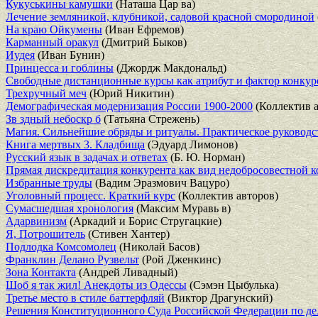
Кукуськины камушки
(Наташа Цар ва)
Лечение земляникой, клубникой, садовой красной смородиной
На краю Ойкумены
(Иван Ефремов)
Карманный оракул
(Дмитрий Быков)
Иудея
(Иван Бунин)
Принцесса и гоблины
(Джордж Макдональд)
Свободные дистанционные курсы как атрибут и фактор конку
Трехручный меч
(Юрий Никитин)
Демографическая модернизация России 1900-2000
(Коллектив а
Зв здный небоскр б
(Татьяна Стрежень)
Магия. Сильнейшие обряды и ритуалы. Практическое руководс
Книга мертвых 3. Кладбища
(Эдуард Лимонов)
Русский язык в задачах и ответах
(Б. Ю. Норман)
Прямая дискредитация конкурента как вид недобросовестной 
Избранные труды
(Вадим Эразмович Вацуро)
Уголовный процесс. Краткий курс
(Коллектив авторов)
Сумасшедшая хронология
(Максим Муравь в)
Адарвинизм
(Аркадий и Борис Стругацкие)
Я, Потрошитель
(Стивен Хантер)
Подлодка Комсомолец
(Николай Басов)
Франклин Делано Рузвельт
(Рой Дженкинс)
Зона Контакта
(Андрей Ливадный)
Шоб я так жил! Анекдоты из Одессы
(Сэмэн Цыбулька)
Третье место в стиле баттерфляй
(Виктор Драгунский)
Решения Конституционного Суда Российской Федерации по дел