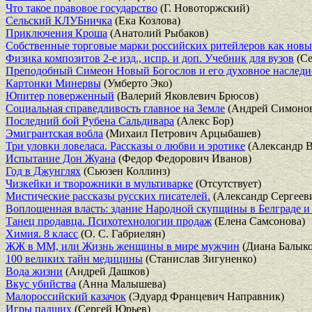
Что такое правовое государство
(Г. Новоторжский)
Сельский КЛУБничка
(Ека Козлова)
Приключения Кроша
(Анатолий Рыбаков)
Собственные торговые марки российских ритейлеров как новый
Физика композитов 2-е изд., испр. и доп. Учебник для вузов
(Се
Преподобный Симеон Новый Богослов и его духовное наследи
Картонки Минервы
(Умберто Эко)
Юпитер поверженный
(Валерий Яковлевич Брюсов)
Социальная справедливость главное на Земле
(Андрей Симоно
Последний бой Рубена Сальдивара
(Алекс Бор)
Эмигрантская вобла
(Михаил Петрович Арцыбашев)
Три уловки ловеласа. Рассказы о любви и эротике
(Александр 
Испытание Дон Жуана
(Федор Федорович Иванов)
Год в Джунглях
(Сьюзен Коллинз)
Чизкейки и творожники в мультиварке
(Отсутствует)
Мистические рассказы русских писателей.
(Александр Сергеев
Воплощенная власть: здание Народной скупщины в Белграде и
Танец продавца. Психотехнологии продаж
(Елена Самсонова)
Химия. 8 класс
(О. С. Габриелян)
ЖЖ в ММ, или Жизнь женщины в мире мужчин
(Диана Балыко
100 великих тайн медицины
(Станислав Зигуненко)
Вода жизни
(Андрей Дашков)
Вкус убийства
(Анна Малышева)
Малороссийский казачок
(Эдуард Францевич Направник)
Игры падших
(Сергей Юрьев)