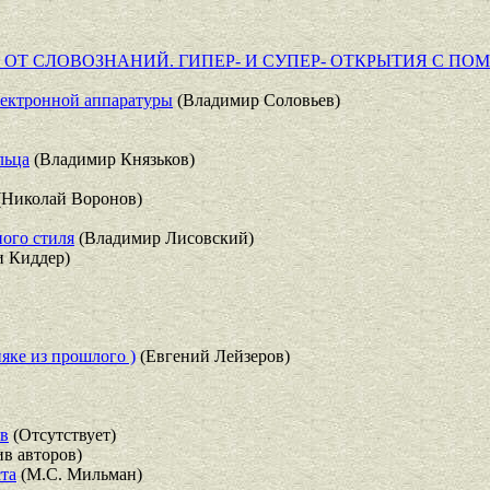
ОТ СЛОВОЗНАНИЙ. ГИПЕР- И СУПЕР- ОТКРЫТИЯ С П
лектронной аппаратуры
(Владимир Соловьев)
льца
(Владимир Князьков)
(Николай Воронов)
ого стиля
(Владимир Лисовский)
и Киддер)
яке из прошлого )
(Евгений Лейзеров)
ов
(Отсутствует)
в авторов)
ста
(М.С. Мильман)