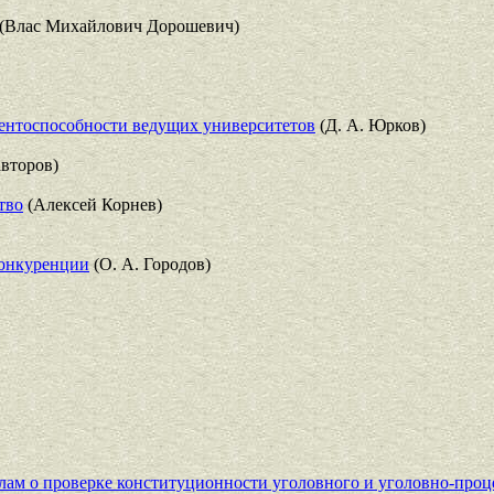
(Влас Михайлович Дорошевич)
рентоспособности ведущих университетов
(Д. А. Юрков)
второв)
тво
(Алексей Корнев)
конкуренции
(О. А. Городов)
ам о проверке конституционности уголовного и уголовно-проц