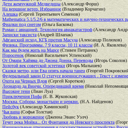
Дети жемчужной Медведицы
(Александр Форш)
На вершине ветер. Избранное
(Владимир Корчагин)
Алешка
(Сергей Терентьевич Семенов)
Mathematica 5.1/5.2/6 в математических и научно-технических р
Фиалки под снегом
(Ольга Баскова)
Роман с авиацией. Технология авиакатастроф
(Александр Андр
Записки таксиста
(Андрей Шлапак)
Афганский исход. КГБ против Масуда
(Александр Полюхов)
Физика. Программы. 7 9 классы, 10 11 классы
(И. А. Яковлева)
Как мы будем жить на Марсе
(Стивен Петранек)
Поросенок
(Николай Васильевич Успенский)
От Омара Хайяма до Джона Донна. Переводы
(Игорь Соколов)
Золотой век советской эстетики
(Игорь Малышев)
Сказки метро, или Ева опять начала танец
(Георгий Покровски
Федеральный закон О статусе военнослужащих . Текст с измен
Охота на Черных Вдов
(Сергей Коротков)
Леонардо да Винчи. Опередивший время
(Николай Непомнящи
Высокие тени
(Лиан Луа)
Приключения Пифа
(Е. В. Жуковская)
Москва. Соборы, монастыри и церкви.
(Н.А. Найденов)
Пейсбук
(Александр Хаминский)
Чья вина
(Софья Толстая)
Любовь и мороженое
(Дженна Эванс Уэлч)
Течет река Мойка... От Фонтанки до Невского проспекта
(Георг
Национальные отношения и государственное устройство Росс