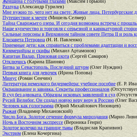
Женщина с голубыми глазами
(Максим Горький)
Разлука
(Александр Гурилев)
Мне нужно то, чего нет на свете. Живые лица. Петербургские 
Путешествие к мечте
(Мишель Селмер)
Тайна Сварожьего озера. И сегодня возможна встреча с прошл
Наше купечество и торговля с серьезной и карикатурной стор
Сильные персоны в Верховном тайном совете Петра II и роль
Елизавета Петровна
(Н. И. Павленко)
Приемные дети: как справиться с проблемами адаптации и во
Киммерийцы и скифы
(Михаил Артамонов)
Капитан Валар. Призовая охота
(Сергей Самаров)
Отключись
(Карина Шаинян)
Битва за Севастополь. Последний штурм
(Олег Нуждин)
Первая книга для девочек
(Ирина Попова)
Минус
(Роман Сенчин)
Литература немецкого бидермейера: учебное пособие
(Е. Р. Ив
Окрашивание и завивка. Секреты профессионалов
(Отсутствуе
В суд без адвоката. Образцы исковых заявлений в суд
(Отсутств
Русий Велибог. Он создал новую веру веру в Россию
(Олег Вас
Человек как голограмма
(Юрий Михайлович Низовцев)
Рыжая
(Владимир Михановский)
Число Бога. Золотое сечение формула мироздания
(Марио Ливи
Ночь в Восточном экспрессе
(Вероника Генри)
Золотое колечко на границе тьмы
(Владислав Крапивин)
Экстрим
(Елена Кочергина)