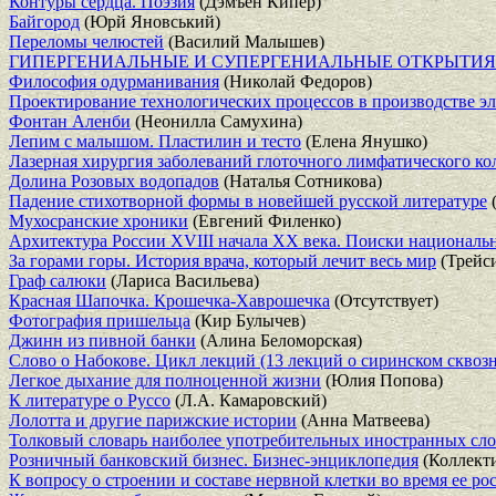
Контуры сердца. Поэзия
(Дэмъен Кипер)
Байгород
(Юрй Яновський)
Переломы челюстей
(Василий Малышев)
ГИПЕРГЕНИАЛЬНЫЕ И СУПЕРГЕНИАЛЬНЫЕ ОТКРЫТИЯ 
Философия одурманивания
(Николай Федоров)
Проектирование технологических процессов в производстве э
Фонтан Аленби
(Неонилла Самухина)
Лепим с малышом. Пластилин и тесто
(Елена Янушко)
Лазерная хирургия заболеваний глоточного лимфатического ко
Долина Розовых водопадов
(Наталья Сотникова)
Падение стихотворной формы в новейшей русской литературе
Мухосранские хроники
(Евгений Филенко)
Архитектура России XVIII начала XX века. Поиски национальн
За горами горы. История врача, который лечит весь мир
(Трейс
Граф салюки
(Лариса Васильева)
Красная Шапочка. Крошечка-Хаврошечка
(Отсутствует)
Фотография пришельца
(Кир Булычев)
Джинн из пивной банки
(Алина Беломорская)
Слово о Набокове. Цикл лекций (13 лекций о сиринском сквозн
Легкое дыхание для полноценной жизни
(Юлия Попова)
К литературе о Руссо
(Л.А. Камаровский)
Лолотта и другие парижские истории
(Анна Матвеева)
Толковый словарь наиболее употребительных иностранных сл
Розничный банковский бизнес. Бизнес-энциклопедия
(Коллекти
К вопросу о строении и составе нервной клетки во время ее ро