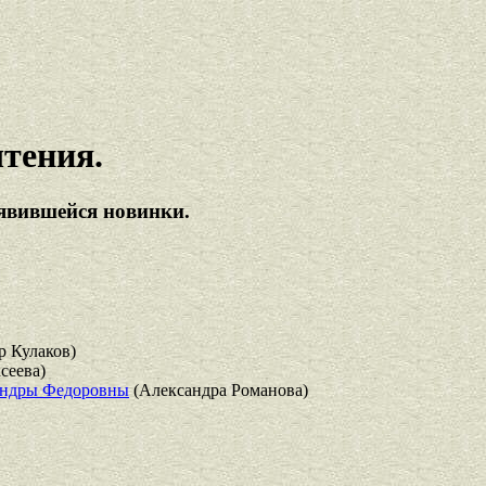
чтения.
явившейся новинки.
 Кулаков)
сеева)
сандры Федоровны
(Александра Романова)