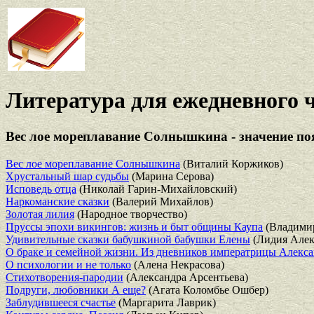
Литература для ежедневного 
Вес лое мореплавание Солнышкина - значение по
Вес лое мореплавание Солнышкина
(Виталий Коржиков)
Хрустальный шар судьбы
(Марина Серова)
Исповедь отца
(Николай Гарин-Михайловский)
Наркоманские сказки
(Валерий Михайлов)
Золотая лилия
(Народное творчество)
Пруссы эпохи викингов: жизнь и быт общины Каупа
(Владимир
Удивительные сказки бабушкиной бабушки Елены
(Лидия Алек
О браке и семейной жизни. Из дневников императрицы Алек
О психологии и не только
(Алена Некрасова)
Стихотворения-пародии
(Александра Арсентьева)
Подруги, любовники А еще?
(Агата Коломбье Ошбер)
Заблудившееся счастье
(Маргарита Лаврик)