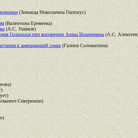
дневники
(Зинаида Николаевна Гиппиус)
ым
(Валентина Еремеева)
оны
(А.С. Ушаков)
 князя Голицына при воцарении Анны Иоанновны
(А.С. Алексеев
спитания в замещающей семье
(Галина Соломатина)
анова)
т)
ует)
ильевич Северюхин)
о)