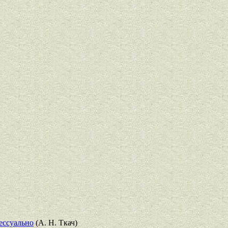
ессуально
(А. Н. Ткач)