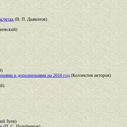
асчетах
(В. П. Дьяконов)
иевский)
й)
ениями и дополнениями на 2010 год
(Коллектив авторов)
й)
ий Зуев)
ии
(П. С. Позубенков)