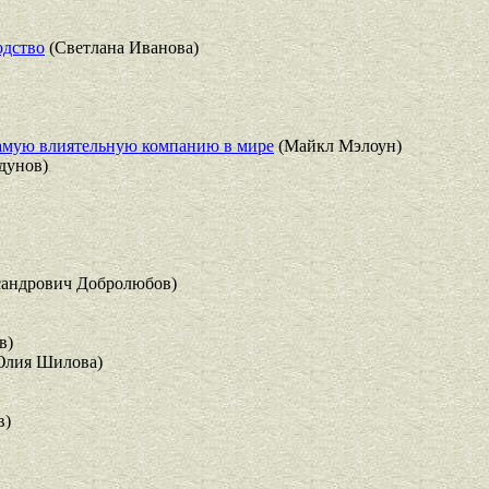
одство
(Светлана Иванова)
 самую влиятельную компанию в мире
(Майкл Мэлоун)
дунов)
андрович Добролюбов)
в)
лия Шилова)
в)