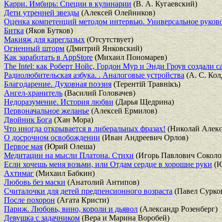
Карри. Имбирь: Специи в кулинарии
(В. А. Кугаевский)
Дети утренней звезды
(Алексей Олейников)
Оценка компетенций методом интервью. Универсальное руков
Битка
(Яков Бутков)
Макияж для кареглазых
(Отсутствует)
Огненный шторм
(Дмитрий Янковский)
Как заработать в AppStore
(Михаил Пономарев)
The Intel: как Роберт Нойс, Гордон Мур и Энди Гроув создали
Радиолюбительская азбука. . Аналоговые устройства
(А. С. Кол
Благодарение. Духовная поэзия
(Терентiй Травнiкъ)
Ангел-хранитель
(Василий Головачев)
Недоразумение. История любви
(Дарья Щедрина)
Первоначальное желанье
(Алексей Ермилов)
Двойник Бога
(Хан Мора)
Что иногда открывается в либеральных фразах!
(Николай Алекс
О досрочном освобождении
(Иван Андреевич Орлов)
Первое мая
(Юрий Олеша)
Медитации на мысли Платона. Стихи
(Игорь Павлович Соколо
Если хочешь меня возьми, или Отдам сердце в хорошие руки
(Ю
Ахтимаг
(Михаил Бабкин)
Любовь без маски
(Анатолий Антипов)
Считалочки для детей предпенсионного возраста
(Павел Сурко
После похорон
(Агата Кристи)
Париж. Любовь, вино, короли и дьявол
(Александр Розенберг)
Девушка с задачником
(Вера и Марина Воробей)