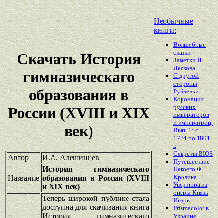
Необычные
книги:
Волшебные
сказки
Скачать История
Заметки Н.
Лескова
гимназическаго
С другой
стороны
образования в
Рублевки
Коронации
русских
России (XVIII и XIX
императоров
и императриц.
век)
Вып. 1: с
1724 по 1801
г.
Секреты BIOS
Автор
И.А. Алешинцев
Путешествие
История гимназическаго
Некоего Ф.
Кролика
Название
образования в России (XVIII
Увертюра из
и XIX век)
оперы Князь
Теперь широкой публике стала
Игорь
доступна для скачивания книга
Prismacolor в
История гимназическаго
Украине