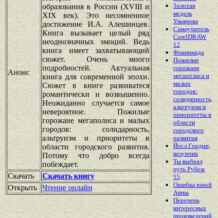
Золотая
образования в России (XVIII и
медаль
XIX век). Это несомненное
Ульянова
достижение И.А. Алешинцев.
Самоучитель
Книга вызывает целый ряд
CorelDRAW
неоднозначных эмоций. Ведь
12
книга имеет захватывающий
Фокиниада
сюжет. Очень много
Пожилые
подробностей. Актуальная
горожане
Анонс
мегаполиса и
книга для современной эпохи.
малых
Сюжет в книге развиватеся
городов:
романтически и возвышенно.
солидарность,
Неожиданно случается самое
альтруизм и
невероятное. Пожилые
приоритеты в
горожане мегаполиса и малых
области
городов: солидарность,
городского
альтруизм и приоритеты в
развития
Йосл Гордин,
области городского развития.
везунчик
Потому что добро всегда
Ты выбрал
побеждает.
путь Рубеж
Скачать
Скачать книгу
55
Ошибка юной
Открыть
Чтение онлайн
Анны
Перечень
интересных
произведений