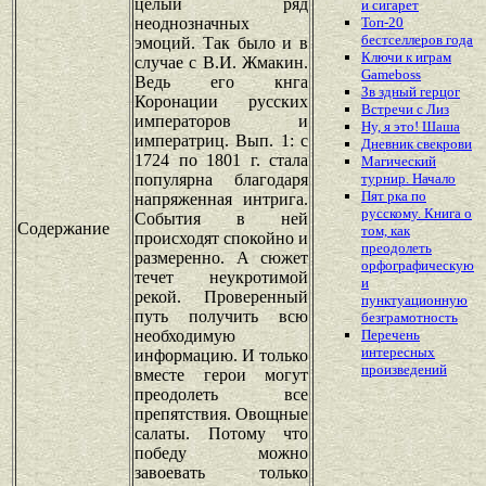
целый ряд
и сигарет
неоднозначных
Топ-20
бестселлеров года
эмоций. Так было и в
Ключи к играм
случае с В.И. Жмакин.
Gameboss
Ведь его кнга
Зв здный герцог
Коронации русских
Встречи с Лиз
императоров и
Ну, я это! Шаша
императриц. Вып. 1: с
Дневник свекрови
1724 по 1801 г. стала
Магический
популярна благодаря
турнир. Начало
Пят рка по
напряженная интрига.
русскому. Книга о
События в ней
Содержание
том, как
происходят спокойно и
преодолеть
размеренно. А сюжет
орфографическую
течет неукротимой
и
рекой. Проверенный
пунктуационную
путь получить всю
безграмотность
необходимую
Перечень
интересных
информацию. И только
произведений
вместе герои могут
преодолеть все
препятствия. Овощные
салаты. Потому что
победу можно
завоевать только