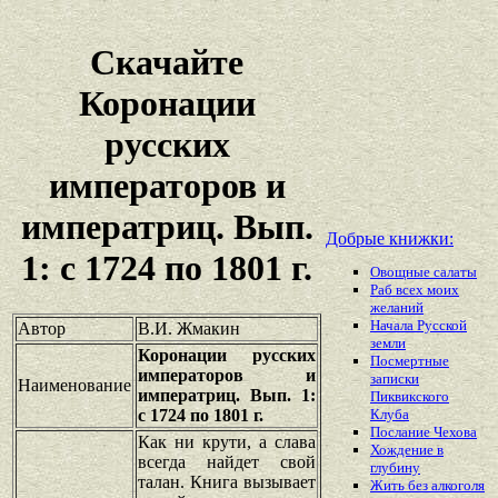
Скачайте
Коронации
русских
императоров и
императриц. Вып.
Добрые книжки:
1: с 1724 по 1801 г.
Овощные салаты
Раб всех моих
желаний
Начала Русской
Автор
В.И. Жмакин
земли
Коронации русских
Посмертные
императоров и
записки
Наименование
императриц. Вып. 1:
Пиквикского
с 1724 по 1801 г.
Клуба
Послание Чехова
Как ни крути, а слава
Хождение в
всегда найдет свой
глубину
талан. Книга вызывает
Жить без алкоголя