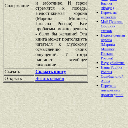
и заботливо. И герои
Бисика
Содержание
стремятся к победе.
(Фрида)
Переломы
Недостижимая корона
челюстей
(Марина Мнишек,
Мой Пушкин.
Польша Россия). Все
Сборник
проблемы можно решить
стихов
- было бы желание! Эта
Недостижимая
книга может подтолкнуть
корона
читателя к глубокому
(Марина
осмыслению своих
Мнишек,
Польша
ощущений. И тогда
Россия)
настанет всеобщее
Вкус убийства
ликование.
Наша Родина
Скачать
Скачать книгу
Россия
Ошибка юной
Открыть
Читать онлайн
Анны
Перечень
интересных
произведений