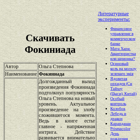
Литературные
эксперименты:
Финансовое
управление в
Скачивать
коммерческом
банке
Фокиниада
Мата Хари.
Авантюристка
или шпионка?
Осиновый
Автор
Ольга Степнова
колъ на могилу
Наименование
Фокиниада
зеленаго змiя
Ядовитая
Долгожданный выход
орхидея (Си
произведения Фокиниада
Тайхоу
подтолкнул популярность
(Цыси), Китай)
Ольга Степнова на новый
Особый
уровень. Актуальное
контроль
Колобок
произведение на злобу
Лебедь и
сложившегося момента.
дракон
Ведь в книге естьт
Карандаши
главное - напряженная
Prismacolor
интрига. Действие
День
развивается внимательно
рождения