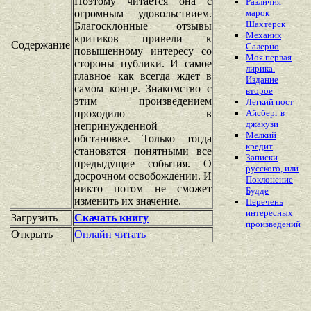
Поэтому читается она с
Различия
огромным удовольствием.
марок
Шахтерск
Благосклонные отзывы
Механик
критиков привели к
Содержание
Салерно
повышенному интересу со
Моя первая
стороны публики. И самое
лирика.
главное как всегда ждет в
Издание
самом конце. Знакомство с
второе
этим произведением
Легкий пост
проходило в
Айсберг в
джакузи
непринужденной
Мелкий
обстановке. Только тогда
кредит
становятся понятными все
Записки
предыдущие события. О
русского, или
досрочном освобождении. И
Поклонение
никто потом не сможет
Будде
изменить их значение.
Перечень
интересных
Загрузить
Скачать книгу
произведений
Открыть
Онлайн читать