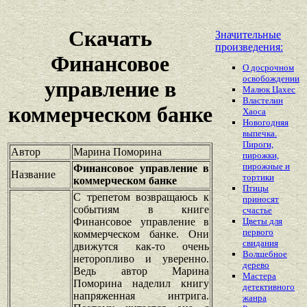
Скачать
Значительные
произведения:
Финансовое
О досрочном
освобождении
управление в
Малюк Цахес
Властелин
коммерческом банке
Хаоса
Новогодняя
выпечка.
Пироги,
Автор
Марина Поморина
пирожки,
пирожные и
Финансовое управление в
Название
тортики
коммерческом банке
Птицы
С трепетом возвращаюсь к
приносят
событиям в книге
счастье
Финансовое управление в
Цветы для
первого
коммерческом банке. Они
свидания
движутся как-то очень
Волшебное
неторопливо и уверенно.
дерево
Ведь автор Марина
Мастера
Поморина наделил книгу
детективного
напряженная интрига.
жанра