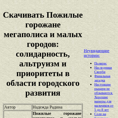
Скачивать Пожилые
горожане
мегаполиса и малых
городов:
Неувядающие
солидарность,
истории:
альтруизм и
Полярис
Наследники
приоритеты в
Скорби
Финальная
загадка
области городского
Настоящие
рыцари не
развития
обзываются.
Хорошие
манеры для
мальчиков от
Автор
Надежда Радина
5 до 8 лет
Пожилые горожане
Соло на