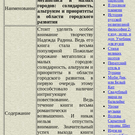
мегаполиса и малых
баритоне
В грозном
городов: солидарность,
Наименование
пламени
альтруизм и приоритеты
История
в области городского
русской
развития
религиозной
Стоит уделить особое
философии 2-
е изд., испр. и
внимание творчеству
доп. Учебник
Надежда Радина. Ведь его
для вузов
книга стала весьма
Стихи
популярной Пожилые
великих
горожане мегаполиса и
поэтов
малых городов:
Пиратский
солидарность, альтруизм и
отель в
приоритеты в области
Турции
Моби Дик,
городского развития. в
или Белый
первую очередь этому
Кит
способстовало наличие
Свадебный
интригующее
марш на
повествование. Ведь
балалайке
течение книги весьма
Уроки
романтически и
музыки
Содержание
возвышенно. И никак
Волхвы
Скрытной
нельзя отпустить
управы. Щит
внимание. Значительный
Идем на
успех выхода книги