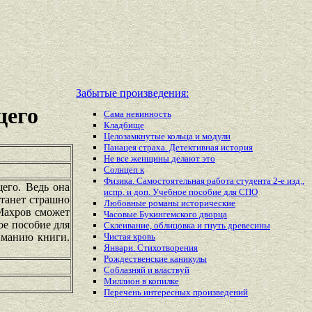
Забытые произведения:
щего
Сама невинность
Кладбище
Целозамкнутые кольца и модули
Панацея страха. Детективная история
Не все женщины делают это
Солнцеп к
Физика. Самостоятельная работа студента 2-е изд.,
его. Ведь она
испр. и доп. Учебное пособие для СПО
станет страшно
Любовные романы исторические
Махров сможет
Часовые Букингемского дворца
ое пособие для
Склеивание, облицовка и гнуть древесины
иманию книги.
Чистая кровь
Январи. Стихотворения
Рождественские каникулы
Соблазняй и властвуй
Миллион в копилке
Перечень
интересных
произведений