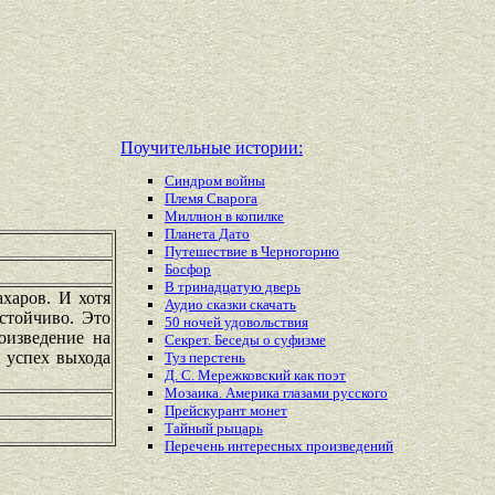
Поучительные истории:
Синдром войны
Племя Сварога
Миллион в копилке
Планета Дато
Путешествие в Черногорию
Босфор
В тринадцатую дверь
харов. И хотя
Аудио сказки скачать
стойчиво. Это
50 ночей удовольствия
оизведение на
Секрет. Беседы о суфизме
 успех выхода
Туз перстень
Д. С. Мережковский как поэт
Мозаика. Америка глазами русского
Прейскурант монет
Тайный рыцарь
Перечень
интересных
произведений