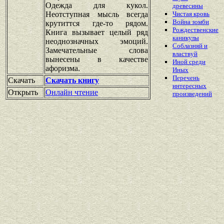
Одежда для кукол.
древесины
Неотступная мысль всегда
Чистая кровь
Война зомби
крутиттся где-то рядом.
Рождественские
Книга вызывает целый ряд
каникулы
неоднозначных эмоций.
Соблазняй и
Замечательные слова
властвуй
вынесены в качестве
Иной среди
афоризма.
Иных
Перечень
Скачать
Скачать книгу
интересных
Открыть
Онлайн чтение
произведений