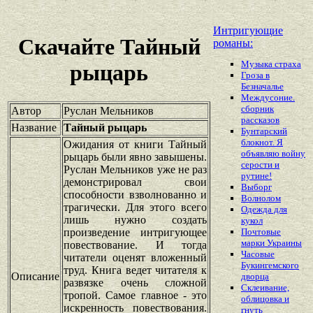
Интригующие
Скачайте Тайный
романы:
Музыка страха
рыцарь
Гроза в
Безначалье
Междусоние.
сборник
Автор
Руслан Мельников
рассказов
Название
Тайный рыцарь
Бунтарский
блокнот. Я
Ожидания от книги Тайный
объявляю войну
рыцарь были явно завышены.
серости и
Руслан Мельников уже не раз
рутине!
демонстрировал свои
Выборг
способности взволнованно и
Волнолом
трагически. Для этого всего
Одежда для
лишь нужно создать
кукол
произведение интригующее
Почтовые
марки Украины
повествование. И тогда
Часовые
читатели оценят вложенный
Букингемского
труд. Книга ведет читателя к
Описание
дворца
развязке очень сложной
Склеивание,
тропой. Самое главное - это
облицовка и
искренность повествования.
гнуть