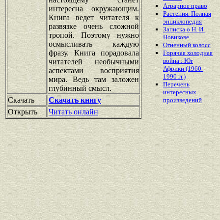
Аграрное право
интересна окружающим.
Растения. Полная
Книга ведет читателя к
энциклопедия
развязке очень сложной
Записка о Н. И.
тропой. Поэтому нужно
Новикове
осмысливать каждую
Огненный колосс
фразу. Книга порадовала
Горячая холодная
война : Юг
читателей необычными
Африки (1960-
аспектами восприятия
1990 гг.)
мира. Ведь там заложен
Перечень
глубинный смысл.
интересных
Скачать
Скачать книгу
произведений
Открыть
Читать онлайн