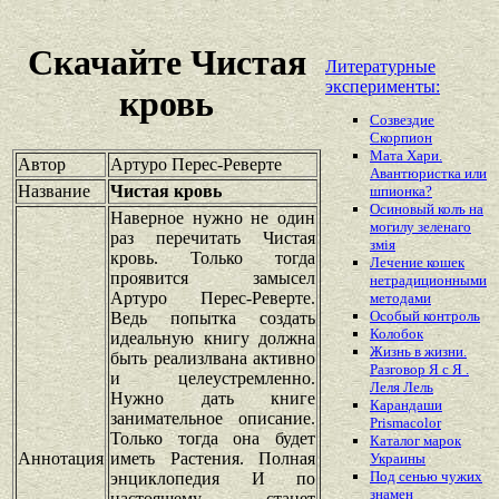
Скачайте Чистая
Литературные
эксперименты:
кровь
Созвездие
Скорпион
Мата Хари.
Автор
Артуро Перес-Реверте
Авантюристка или
Название
Чистая кровь
шпионка?
Осиновый колъ на
Наверное нужно не один
могилу зеленаго
раз перечитать Чистая
змiя
кровь. Только тогда
Лечение кошек
проявится замысел
нетрадиционными
Артуро Перес-Реверте.
методами
Особый контроль
Ведь попытка создать
Колобок
идеальную книгу должна
Жизнь в жизни.
быть реализлвана активно
Разговор Я с Я .
и целеустремленно.
Леля Лель
Нужно дать книге
Карандаши
занимательное описание.
Prismacolor
Только тогда она будет
Каталог марок
Аннотация
иметь Растения. Полная
Украины
Под сенью чужих
энциклопедия И по
знамен
настоящему станет