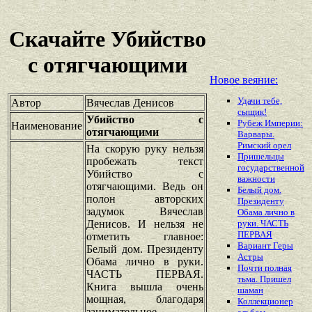
Скачайте Убийство
с отягчающими
Новое веяние:
Удачи тебе,
Автор
Вячеслав Денисов
сыщик!
Убийство с
Рубеж Империи:
Наименование
отягчающими
Варвары.
Римский орел
На скорую руку нельзя
Пришельцы
пробежать текст
государственной
Убийство с
важности
отягчающими. Ведь он
Белый дом.
полон авторских
Президенту
задумок Вячеслав
Обама лично в
Денисов. И нельзя не
руки. ЧАСТЬ
ПЕРВАЯ
отметить главное:
Вариант Геры
Белый дом. Президенту
Астры
Обама лично в руки.
Почти полная
ЧАСТЬ ПЕРВАЯ.
тьма. Пришел
Книга вышла очень
шаман
мощная, благодаря
Коллекционер
занимательное