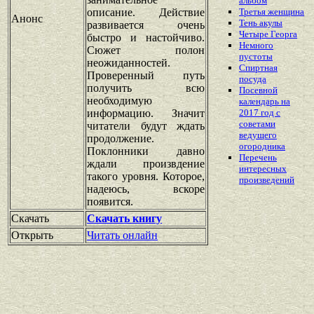
альбом
описание. Действие
Третья женщина
Анонс
Тень акулы
развивается очень
Четыре Георга
быстро и настойчиво.
Немного
Сюжет полон
пустоты
неожиданностей.
Спиртная
Проверенный путь
посуда
получить всю
Посевной
необходимую
календарь на
информацию. Значит
2017 год с
советами
читатели будут ждать
ведущего
продолжение.
огородника
Поклонники давно
Перечень
ждали произвдение
интересных
такого уровня. Которое,
произведений
надеюсь, вскоре
появится.
Скачать
Скачать книгу
Открыть
Читать онлайн