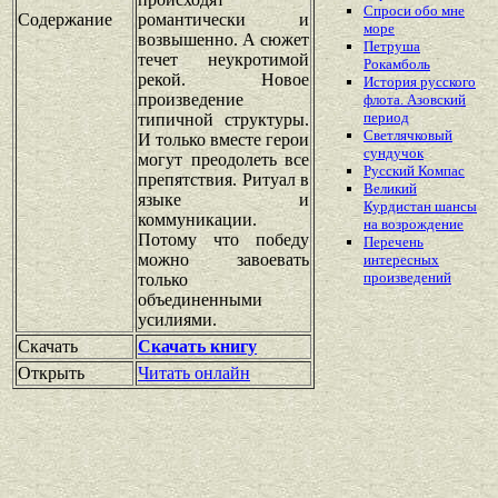
Спроси обо мне
Содержание
романтически и
море
возвышенно. А сюжет
Петруша
течет неукротимой
Рокамболь
рекой. Новое
История русского
произведение
флота. Азовский
период
типичной структуры.
Светлячковый
И только вместе герои
сундучок
могут преодолеть все
Русский Компас
препятствия. Ритуал в
Великий
языке и
Курдистан шансы
коммуникации.
на возрождение
Потому что победу
Перечень
можно завоевать
интересных
произведений
только
объединенными
усилиями.
Скачать
Скачать книгу
Открыть
Читать онлайн