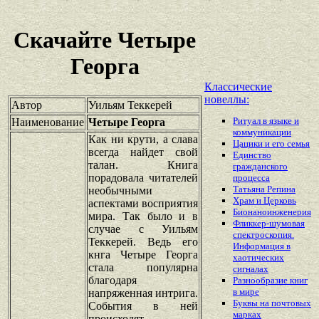
Скачайте Четыре
Георга
Классические
новеллы:
Автор
Уильям Теккерей
Ритуал в языке и
Наименование
Четыре Георга
коммуникации
Как ни крути, а слава
Цацики и его семья
всегда найдет свой
Единство
талан. Книга
гражданского
порадовала читателей
процесса
Татьяна Репина
необычными
Храм и Церковь
аспектами восприятия
Бионаноинженерия
мира. Так было и в
Фликкер-шумовая
случае с Уильям
спектроскопия.
Теккерей. Ведь его
Информация в
кнга Четыре Георга
хаотических
стала популярна
сигналах
благодаря
Разнообразие книг
в мире
напряженная интрига.
Буквы на почтовых
События в ней
марках
происходят