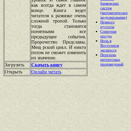
банковских
как всегда ждет в самом
систем
конце. Книга ведет
(математическое
читателя к развязке очень
моделирование)
сложной тропой. Только
Немного
тогда становятся
пустоты
понятными все
Спиртная
посуда
предыдущие события.
Ночь в
Пророчество Предславы.
Восточном
Мещ рский цикл. И никто
экспрессе
потом не сможет изменить
Перечень
их значение.
интересных
произведений
Загрузить
Скачать книгу
Открыть
Онлайн читать