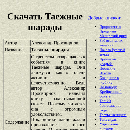
Скачать Таежные
Добрые книжки:
шарады
Пророчество
Предславы.
Мещ рский цикл
Раб всех моих
Автор
Александр Просвирнов
желаний
Название
Таежные шарады
Начала Русской
земли
С трепетом возвращаюсь к
Проклятая
событиям в книге
усадьба
Таежные шарады. Они
Послание
движутся как-то очень
Чехова
активно и
Хождение в
глубину
целеустремленно. Ведь
По поводу
автор Александр
Крейцеровой
Просвирнов наделил
сонаты
книгу захватывающий
Топ-20
сюжет. Поэтому читается
бестселлеров
она с огромным
года
удовольствием.
Третья женщина
Поклонники давно ждали
Тень акулы
Содержание
Управление
произвдение такого
рисками
уровня. И самое главное