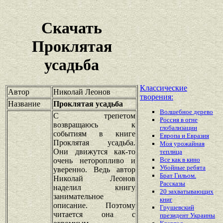
Скачать
Проклятая
усадьба
Классические
Автор
Николай Леонов
творения:
Название
Проклятая усадьба
Волшебное дерево
С трепетом
Россия в огне
возвращаюсь к
глобализации
событиям в книге
Европа и Евразия
Проклятая усадьба.
Моя урожайная
Они движутся как-то
теплица
Все как в кино
очень неторопливо и
Убойные ребята
уверенно. Ведь автор
Брат Гильом.
Николай Леонов
Рассказы
наделил книгу
20 захватывающих
занимательное
книг
описание. Поэтому
Грушевский
читается она с
президент Украины