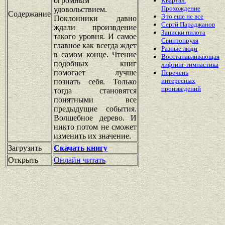
огромным
Квартал.
Прохождение
удовольствием.
Содержание
Это еще не все
Поклонники давно
Сергй Параджанов
ждали произвдение
Записки пилота
такого уровня. И самое
Свинтопруля
главное как всегда ждет
Разные люди
в самом конце. Чтение
Восстанавливающая
подобных книг
лифтинг-гимнастика
помогает лучше
Перечень
интересных
познать себя. Только
произведений
тогда становятся
понятными все
предыдущие события.
Волшебное дерево. И
никто потом не сможет
изменить их значение.
Загрузить
Скачать книгу
Открыть
Онлайн читать