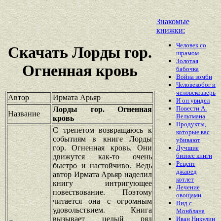
Знакомые
книжки:
Человек со
Скачать Лорды гор.
шрамом
Золотая
Огненная кровь
бабочка
Война зомби
Человекобог и
человекозверь
Автор
Ирмата Арьяр
И он увидел
Повести А.
Лорды гор. Огненная
Название
Вельтмана
кровь
Продукты,
С трепетом возвращаюсь к
которые вас
событиям в книге Лорды
убивают
гор. Огненная кровь. Они
Лучшие
бизнес книги
движутся как-то очень
Рецепт
быстро и настойчиво. Ведь
джаред
автор Ирмата Арьяр наделил
котлет
книгу интригующее
Лечение
повествование. Поэтому
овощами
читается она с огромным
Вид с
удовольствием. Книга
Монблана
вызывает целый ряд
Иван Никулин