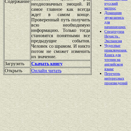
Содержание
русский
неоднозначных эмоций. И
матрос
самое главное как всегда
Домашняя
ждет в самом конце.
звукозапись
Проверенный путь получить
для
всю необходимую
начинающих
информацию. Только тогда
Спецгруппа
становятся понятными все
Нечисть .
предыдущие события.
Экспансия
Чудесные
Человек со шрамом. И никто
приключения.
потом не сможет изменить
Книга для
их значение.
чтения на
Загрузить
Скачать книгу
английском
языке
Открыть
Онлайн читать
Перечень
интересных
произведений