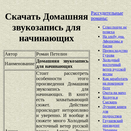
Рассудительные
Скачать Домашняя
романы:
звукозапись для
Сглаз порче не
помеха
начинающих
На злобу дна.
Афоризмы и
басни
Превосходство
Автор
Роман Петелин
Гурова
Холодный
Домашняя звукозапись
Наименование
восточный
для начинающих
ветер русской
Стоит рассмотреть
весны
особенности этого
Как заработать
на покерном
произведения Домашняя
боте
звукозапись для
Охота на мачо
начинающих. В книге
Колдун и
есть захватывающий
Сыскарь
сюжет. Действие
Лучшие книги
происходит неторопливо
для
и уверенно. И вообще в
подростков
сюжете много Холодный
Грушевский
президент
восточный ветер русской
Украины