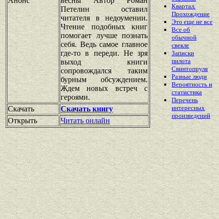
Анонс
весны Автор Роман
Квартал.
Петелин оставил
Прохождение
читателя в недоумении.
Это еще не все
Чтение подобных книг
Все об
помогает лучше познать
обычной
себя. Ведь самое главное
свекле
где-то в переди. Не зря
Записки
пилота
выход книги
Свинтопруля
сопровождался таким
Разные люди
бурным обсуждением.
Вероятность и
Ждем новых встреч с
статистика
героями.
Перечень
интересных
Скачать
Скачать книгу
произведений
Открыть
Читать онлайн