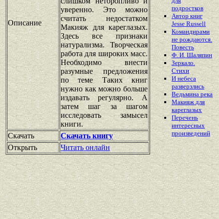
слишком неторопливо и
для
подростков
уверенно. Это можно
Автор книг
считать недостатком
Описание
Jesse Russell
Макияж для кареглазых.
Командирами
Здесь все признаки
не рождаются.
натурализма. Творческая
Повесть
работа для широких масс.
Ф. И. Шаляпин
Необходимо внести
Зеркало.
разумные предложения
Стихи
И небеса
по теме Таких книг
разверзлись
нужно как можно больше
Ведьмина река
издавать регулярно. А
Макияж для
затем шаг за шагом
кареглазых
исследовать замысел
Перечень
книги.
интересных
произведений
Скачать
Скачать книгу
Открыть
Читать онлайн