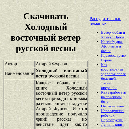
Скачивать
Рассудительные
романы:
Холодный
Ветер любви и
восточный ветер
жемчуг. Проза
На злобу дна.
русской весны
Афоризмы и
басни
Превосходство
Гурова
Автор
Андрей Фурсов
Как
восстановить
Холодный восточный
Наименование
здоровье после
ветер русской весны
болезней,
Каждое обращение к
травм,
книге Холодный
операций
Как заработать
восточный ветер русской
на покерном
весны приводит к новым
боте
размышлениям о задумке
Охота на мачо
Андрей Фурсов. И хотя
Непослушный
произведение получило
ребенок.
яркий рассказ, но
Перезагрузка
действие идет как-то
Лучшие книги