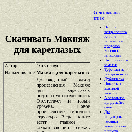
Затягивающее
чтиво:
Парение
венценоснаго
Скачивать Макияж
гения с
полуночных
пределов
для кареглазых
России к
западным
Литературные
заметки
Автор
Отсутствует
Туфельки из
Наименование
Макияж для кареглазых
звездной пыли
Дублинеска
Долгожданный выход
Повесть о
произведения Макияж
шляпной
для кареглазых
картонке
подтолкнул популярность
А остальное
Отсутствует на новый
придумайте
уровень. Новое
сами
произведение типичной
Две
структуры. Ведь в книге
популярные
техники
естьт главное -
ловли: мушка
захватывающий сюжет.
и нимфа