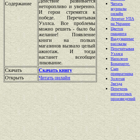
Действие развивается
Содержание
Читать
неторопливо и уверенно.
журналы
И герои стремятся к
онлайн
победе. Перечитывая
Атентат УПА
Уэллса. Все проблемы
на Украине
можно решить - было бы
Цветок
гиацинта
желание! Появление
Выдуманные
книги на полках
рассказы
магазинов вызвало целый
Перечитывая
ажиотаж. И тогда
Уэллса
настанет всеобщее
Наполеон
ликование.
Бонапарте.
Сын
Скачать
Скачать книгу
привратника
Открыть
Читать онлайн
Золотая
Звезда
Перечень
интересных
произведений