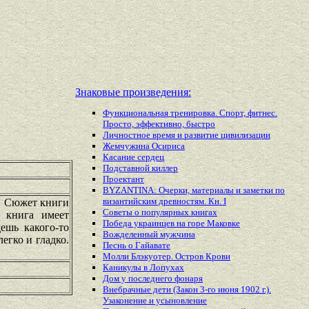
Знаковые произведения:
Функциональная тренировка. Спорт, фитнес.
Просто, эффективно, быстро
Личностное время и развитие цивилизации
Жемчужина Осириса
Касание сердец
Подставной киллер
Проектант
BYZANTINA: Очерки, материалы и заметки по
византийским древностям. Кн. I
а. Сюжет книги
Советы о популярных книгах
 книга имеет
Победа украинцев на горе Маковке
ешь какого-то
Вожделенный мужчина
егко и гладко.
Песнь о Гайавате
Молли Блэкуотер. Остров Крови
Каникулы в Лопухах
Дом у последнего фонаря
Внебрачные дети (Закон 3-го июня 1902 г.).
Узаконение и усыновление