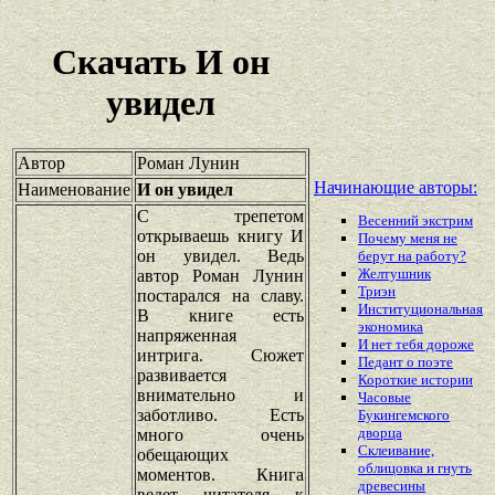
Скачать И он
увидел
Автор
Роман Лунин
Начинающие авторы:
Наименование
И он увидел
С трепетом
Весенний экстрим
открываешь книгу И
Почему меня не
он увидел. Ведь
берут на работу?
Желтушник
автор Роман Лунин
Триэн
постарался на славу.
Институциональная
В книге есть
экономика
напряженная
И нет тебя дороже
интрига. Сюжет
Педант о поэте
развивается
Короткие истории
внимательно и
Часовые
заботливо. Есть
Букингемского
дворца
много очень
Склеивание,
обещающих
облицовка и гнуть
моментов. Книга
древесины
ведет читателя к