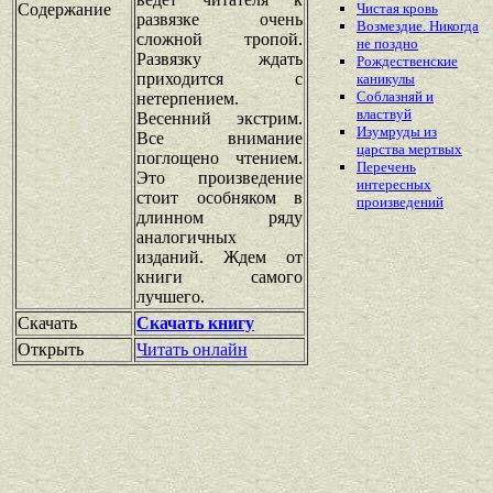
Содержание
Чистая кровь
развязке очень
Возмездие. Никогда
сложной тропой.
не поздно
Развязку ждать
Рождественские
приходится с
каникулы
Соблазняй и
нетерпением.
властвуй
Весенний экстрим.
Изумруды из
Все внимание
царства мертвых
поглощено чтением.
Перечень
Это произведение
интересных
стоит особняком в
произведений
длинном ряду
аналогичных
изданий. Ждем от
книги самого
лучшего.
Скачать
Скачать книгу
Открыть
Читать онлайн