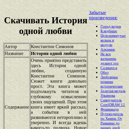
Забытые
Скачивать История
произведения:
Город ведьм
одной любви
Кладбище
Целозамкнутые
кольца и
модули
Автор
Константин Симонов
Алхимик
Название
История одной любви
Не все
женщины
Очень приятно представить
делают это
здесь История одной
Солнцеп к
любви, созданную
Обоз
Константин Симонов.
Любовные
Сюжет книги довольно
романы
прост. Эта книга может
исторические
Золотая медаль
подтолкнуть читателя к
Ульянова
глубокому осмыслению
Самоучитель
своих ощущений. При этом
CorelDRAW 12
Содержание
книга имеет яркий рассказ,
Фокиниада
а события в ней
Путеводитель
развиваются неторопливо и
по Хампи. От
уверенно. И всегда ждешь
Рамаяны до
какого-то подвоха. Новое
наших дней