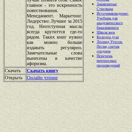
Знаменитые
главное - это искренность
Стрельцы
повествования.
Источниковедение.
Менеджмент. Маркетинг.
Учебник для
Лидерство: Лучшее за 2015
академического
год. Неотступная мысль
бакалавриата
всегда крутиттся где-то
Школа жен
рядом. Таких книг нужно
Колодец душ
Леонид Утесов.
как можно больше
Песня, спетая
издавать регулярно.
сердцем
Замечательные слова
Перечень
вынесены в качестве
интересных
афоризма.
произведений
Скачать
Скачать книгу
Открыть
Онлайн чтение